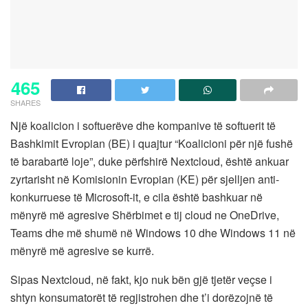
465
SHARES
Një koalicion i softuerëve dhe kompanive të softuerit të
Bashkimit Evropian (BE) i quajtur “Koalicioni për një fushë
të barabartë loje”, duke përfshirë Nextcloud, është ankuar
zyrtarisht në Komisionin Evropian (KE) për sjelljen anti-
konkurruese të Microsoft-it, e cila është bashkuar në
mënyrë më agresive Shërbimet e tij cloud ne OneDrive,
Teams dhe më shumë në Windows 10 dhe Windows 11 në
mënyrë më agresive se kurrë.
Sipas Nextcloud, në fakt, kjo nuk bën gjë tjetër veçse i
shtyn konsumatorët të regjistrohen dhe t’i dorëzojnë të