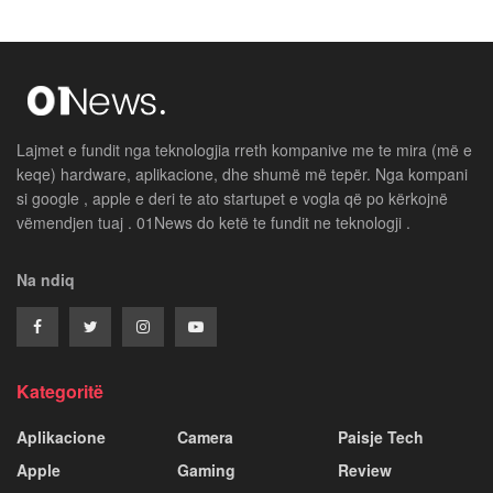
Lajmet e fundit nga teknologjia rreth kompanive me te mira (më e
keqe) hardware, aplikacione, dhe shumë më tepër. Nga kompani
si google , apple e deri te ato startupet e vogla që po kërkojnë
vëmendjen tuaj . 01News do ketë te fundit ne teknologji .
Na ndiq
Kategoritë
Aplikacione
Camera
Paisje Tech
Apple
Gaming
Review