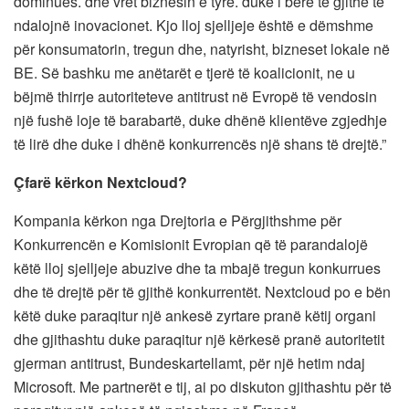
dominues. dhe vret biznesin e tyre. duke i bërë të gjithë të
ndalojnë inovacionet. Kjo lloj sjelljeje është e dëmshme
për konsumatorin, tregun dhe, natyrisht, bizneset lokale në
BE. Së bashku me anëtarët e tjerë të koalicionit, ne u
bëjmë thirrje autoriteteve antitrust në Evropë të vendosin
një fushë loje të barabartë, duke dhënë klientëve zgjedhje
të lirë dhe duke i dhënë konkurrencës një shans të drejtë.”
Çfarë kërkon Nextcloud?
Kompania kërkon nga Drejtoria e Përgjithshme për
Konkurrencën e Komisionit Evropian që të parandalojë
këtë lloj sjelljeje abuzive dhe ta mbajë tregun konkurrues
dhe të drejtë për të gjithë konkurrentët. Nextcloud po e bën
këtë duke paraqitur një ankesë zyrtare pranë këtij organi
dhe gjithashtu duke paraqitur një kërkesë pranë autoritetit
gjerman antitrust, Bundeskartellamt, për një hetim ndaj
Microsoft. Me partnerët e tij, ai po diskuton gjithashtu për të