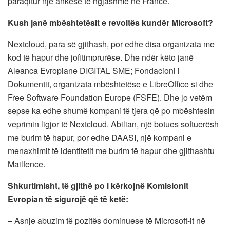
paraqitur një ankesë të ngjashme në Francë.
Kush janë mbështetësit e revoltës kundër Microsoft?
Nextcloud, para së gjithash, por edhe disa organizata me
kod të hapur dhe jofitimprurëse. Dhe ndër këto janë
Aleanca Evropiane DIGITAL SME; Fondacioni i
Dokumentit, organizata mbështetëse e LibreOffice si dhe
Free Software Foundation Europe (FSFE). Dhe jo vetëm
sepse ka edhe shumë kompani të tjera që po mbështesin
veprimin ligjor të Nextcloud. Abilian, një botues softuerësh
me burim të hapur, por edhe DAASI, një kompani e
menaxhimit të identitetit me burim të hapur dhe gjithashtu
Mailfence.
Shkurtimisht, të gjithë po i kërkojnë Komisionit
Evropian të sigurojë që të ketë:
– Asnje abuzim të pozitës dominuese të Microsoft-it në