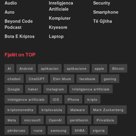
Audio
Inteligjenca
Security
Artificiale
Auto
Smartphone
Kompiuter
Beyond Code
Të Gjitha
Podcast
Kryesore
Bota E Kriptos
Laptop
Fjalët on TOP
AI
Android
aplikacion
aplikacione
apple
Bitcoin
chatbot
ChatGPT
Elon Musk
facebook
gaming
Google
haker
Instagram
Inteligjenca artificiale
inteligjence artificiale
iOS
iPhone
kripto
kriptomonedha
kriptovaluta
Malware
Mark Zuckerberg
Meta
microsoft
OpenAI
perditesim
Privatësia
përdorues
rusia
samsung
SHBA
siguria