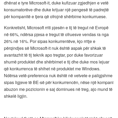
dhënat e tyre Microsoft-it, duke kufizuar zgjedhjen e vetë
konsumatorëve dhe duke krijuar një pengesë të padrejtë
për kompanitë e tjera që ofrojnë shërbime konkurruese.
Konkretisht, Microsoft rriti pjesën e tij të tregut në Evropë
në 66%, ndërsa pjesa e tregut të ofruesve vendas ra nga
26% në 16%. Por sipas konkurrentëve, kjo rritje e
përqindjes së Microsoft-it nuk është aspak për shkak të
avantazhit të tij teknik apo tregtar, por duke favorizuar
shumë produktet dhe shërbimet e tij dhe duke mos lejuar
që konkurrenca të shihet në produktet me Windows.
Ndërsa vetë-preferenca nuk është në vetvete e paligjshme
sipas ligjeve të BE-së për konkurrencën, nëse një kompani
abuzon me pozicionin e saj dominues në treg, ajo mund të
shkelë ligjin.