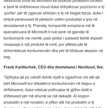
Nextcloud thotë se Microsoft ka bllokuar plotësisht ofruesit
e tjerë të shërbimeve cloud duke shfrytëzuar pozicionin e tij
‘portier’ për të zgjeruar shtrirjen e tij në tregjet fqinje, duke i
shtyrë përdoruesit të përdorin vetëm produktet e tyre në
ekosistemet e tij. Prandaj, kompanitë evropiane më të
specializuara të Microsoft-it nuk janë në gjendje të
konkurrojnë me meritë, pasi çelësi i suksesit është shpesh
mospasja e një produkti të mirë, por aftësia për të
shtrembëruar konkurrencën dhe për të bllokuar aksesin në
treg.
Frank Karlitschek, CEO dhe themeluesi i Nextloud, tha:
“Gjithçka që po ndodh është mjaft e ngjashme me atë që
bëri Microsoft kur shkatërroi konkurrencën në tregun e
shfletuesve, duke ndaluar pothuajse të gjitha risitë e
shfletuesit për më shumë se një dekadë. Ai kopjon
produktin e një novatori, e çifton atë me produktin e tij