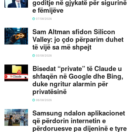
goditje në gjykatë për sigurinë
e fëmijëve
07/08/2026
Sam Altman sfidon Silicon
Valley: jo çdo përparim duhet
të vijë sa më shpejt
03/08/2026
Bisedat “private” të Claude u
shfaqën në Google dhe Bing,
duke ngritur alarmin për
privatësinë
06/08/2026
Samsung ndalon aplikacionet
që përdorin internetin e
përdoruesve pa dijeninë e tyre