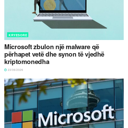
KRYESORE
Microsoft zbulon një malware që
përhapet vetë dhe synon të vjedhë
kriptomonedha
23/06/2026