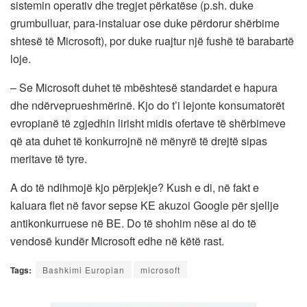
sistemin operativ dhe tregjet përkatëse (p.sh. duke
grumbulluar, para-instaluar ose duke përdorur shërbime
shtesë të Microsoft), por duke ruajtur një fushë të barabartë
loje.
– Se Microsoft duhet të mbështesë standardet e hapura
dhe ndërveprueshmërinë. Kjo do t’i lejonte konsumatorët
evropianë të zgjedhin lirisht midis ofertave të shërbimeve
që ata duhet të konkurrojnë në mënyrë të drejtë sipas
meritave të tyre.
A do të ndihmojë kjo përpjekje? Kush e di, në fakt e
kaluara flet në favor sepse KE akuzoi Google për sjellje
antikonkurruese në BE. Do të shohim nëse ai do të
vendosë kundër Microsoft edhe në këtë rast.
Tags:
Bashkimi Europian
microsoft