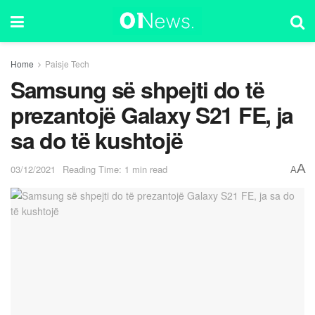
Home
Paisje Tech
Samsung së shpejti do të
prezantojë Galaxy S21 FE, ja
sa do të kushtojë
A
03/12/2021
Reading Time: 1 min read
A