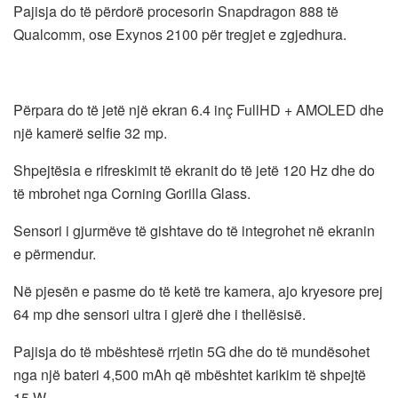
Pajisja do të përdorë procesorin Snapdragon 888 të
Qualcomm, ose Exynos 2100 për tregjet e zgjedhura.
Përpara do të jetë një ekran 6.4 inç FullHD + AMOLED dhe
një kamerë selfie 32 mp.
Shpejtësia e rifreskimit të ekranit do të jetë 120 Hz dhe do
të mbrohet nga Corning Gorilla Glass.
Sensori i gjurmëve të gishtave do të integrohet në ekranin
e përmendur.
Në pjesën e pasme do të ketë tre kamera, ajo kryesore prej
64 mp dhe sensori ultra i gjerë dhe i thellësisë.
Pajisja do të mbështesë rrjetin 5G dhe do të mundësohet
nga një bateri 4,500 mAh që mbështet karikim të shpejtë
15 W.