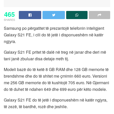
465
SHARES
Samsung po përgatitet të prezantojë telefonin inteligjent
Galaxy S21 FE, i cili do të jetë i disponueshëm në katër
ngjyra.
Galaxy S21 FE pritet të dalë në treg në janar dhe deri më
tani janë zbuluar disa detaje rreth tij.
Modeli bazë do të ketë 8 GB RAM dhe 128 GB memorie të
brendshme dhe do të shitet me çmimin 660 euro. Versioni
me 256 GB memorie do të kushtojë 705 euro. Në Gjermani
do të duhet të ndahen 649 dhe 699 euro për këto modele.
Galaxy S21 FE do të jetë i disponueshëm në katër ngjyra,
të zezë, të bardhë, rozë dhe jeshile.