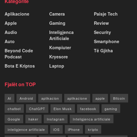
Kategoritë
Aplikacione
Camera
Paisje Tech
Apple
Gaming
Review
Audio
Inteligjenca
Security
Artificiale
Auto
Smartphone
Kompiuter
Beyond Code
Të Gjitha
Podcast
Kryesore
Bota E Kriptos
Laptop
Fjalët on TOP
AI
Android
aplikacion
aplikacione
apple
Bitcoin
chatbot
ChatGPT
Elon Musk
facebook
gaming
Google
haker
Instagram
Inteligjenca artificiale
inteligjence artificiale
iOS
iPhone
kripto