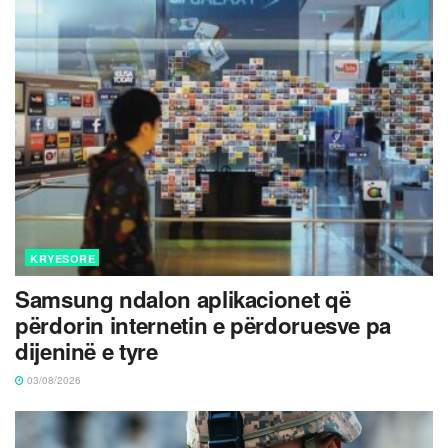
KRYESORE
Samsung ndalon aplikacionet që
përdorin internetin e përdoruesve pa
dijeninë e tyre
03/08/2026