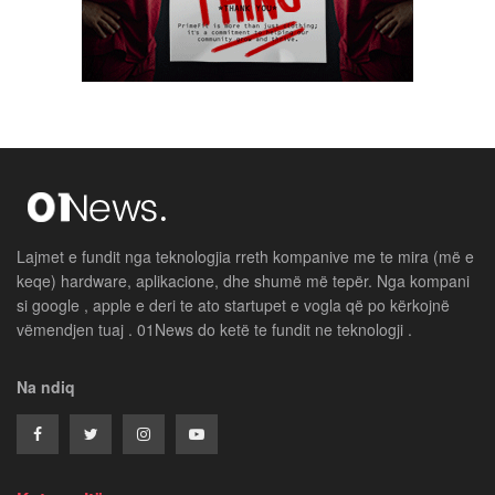
Lajmet e fundit nga teknologjia rreth kompanive me te mira (më e
keqe) hardware, aplikacione, dhe shumë më tepër. Nga kompani
si google , apple e deri te ato startupet e vogla që po kërkojnë
vëmendjen tuaj . 01News do ketë te fundit ne teknologji .
Na ndiq