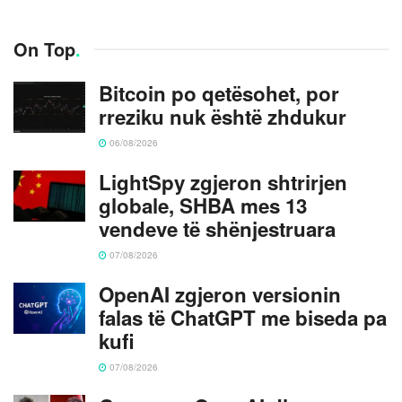
On Top
.
Bitcoin po qetësohet, por
rreziku nuk është zhdukur
06/08/2026
LightSpy zgjeron shtrirjen
globale, SHBA mes 13
vendeve të shënjestruara
07/08/2026
OpenAI zgjeron versionin
falas të ChatGPT me biseda pa
kufi
07/08/2026