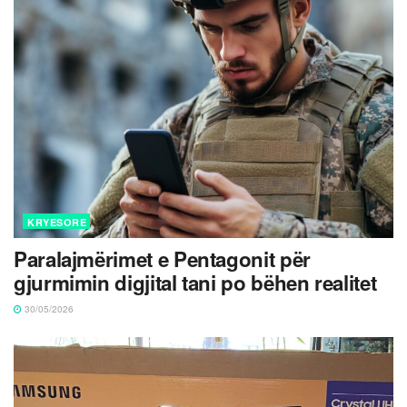
KRYESORE
Paralajmërimet e Pentagonit për
gjurmimin digjital tani po bëhen realitet
30/05/2026