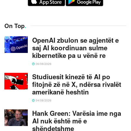
On Top
.
OpenAI zbulon se agjentët e
saj AI koordinuan sulme
kibernetike pa u vënë re
06/08/2026
Studiuesit kinezë të AI po
fitojnë zë në X, ndërsa rivalët
amerikanë heshtin
04/08/2026
Hank Green: Varësia ime nga
AI nuk është më e
shëndetshme