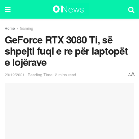
Home
Gaming
GeForce RTX 3080 Ti, së
shpejti fuqi e re për laptopët
e lojërave
A
29/12/2021
Reading Time: 2 mins read
A