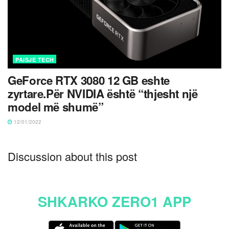
PAISJE TECH
GeForce RTX 3080 12 GB eshte
zyrtare.Për NVIDIA është “thjesht një
model më shumë”
12/01/2022
Discussion about this post
SHKARKO ZERO1 APP