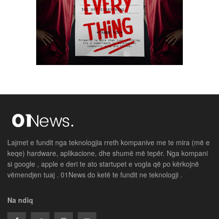
Lajmet e fundit nga teknologjia rreth kompanive me te mira (më e
keqe) hardware, aplikacione, dhe shumë më tepër. Nga kompani
si google , apple e deri te ato startupet e vogla që po kërkojnë
vëmendjen tuaj . 01News do ketë te fundit ne teknologji .
Na ndiq