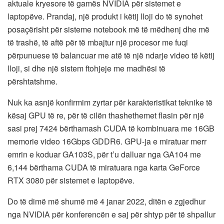
aktuale kryesore të gamës NVIDIA për sistemet e
laptopëve. Prandaj, një produkt i këtij lloji do të synohet
posaçërisht për sisteme notebook më të mëdhenj dhe më
të trashë, të aftë për të mbajtur një procesor me fuqi
përpunuese të balancuar me atë të një ndarje video të këtij
lloji, si dhe një sistem ftohjeje me madhësi të
përshtatshme.
Nuk ka asnjë konfirmim zyrtar për karakteristikat teknike të
kësaj GPU të re, për të cilën thashethemet flasin për një
sasi prej 7424 bërthamash CUDA të kombinuara me 16GB
memorie video 16Gbps GDDR6. GPU-ja e miratuar merr
emrin e koduar GA103S, për t’u dalluar nga GA104 me
6,144 bërthama CUDA të miratuara nga karta GeForce
RTX 3080 për sistemet e laptopëve.
Do të dimë më shumë më 4 janar 2022, ditën e zgjedhur
nga NVIDIA për konferencën e saj për shtyp për të shpallur