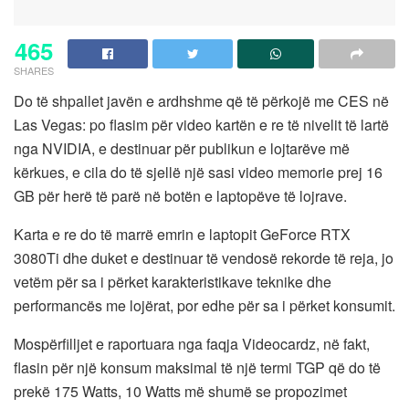
465
SHARES
Do të shpallet javën e ardhshme që të përkojë me CES në
Las Vegas: po flasim për video kartën e re të nivelit të lartë
nga NVIDIA, e destinuar për publikun e lojtarëve më
kërkues, e cila do të sjellë një sasi video memorie prej 16
GB për herë të parë në botën e laptopëve të lojrave.
Karta e re do të marrë emrin e laptopit GeForce RTX
3080Ti dhe duket e destinuar të vendosë rekorde të reja, jo
vetëm për sa i përket karakteristikave teknike dhe
performancës me lojërat, por edhe për sa i përket konsumit.
Mospërfilljet e raportuara nga faqja Videocardz, në fakt,
flasin për një konsum maksimal të një termi TGP që do të
prekë 175 Watts, 10 Watts më shumë se propozimet