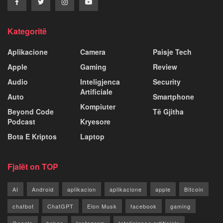
Kategoritë
Aplikacione
Camera
Paisje Tech
Apple
Gaming
Review
Audio
Inteligjenca
Security
Artificiale
Auto
Smartphone
Kompiuter
Beyond Code
Të Gjitha
Podcast
Kryesore
Bota E Kriptos
Laptop
Fjalët on TOP
AI
Android
aplikacion
aplikacione
apple
Bitcoin
chatbot
ChatGPT
Elon Musk
facebook
gaming
Google
haker
Instagram
Inteligjenca artificiale