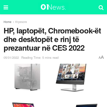
Home
Kryesore
HP, laptopët, Chromebook-ët
dhe desktopët e rinj të
prezantuar në CES 2022
A
05/01/2022
Reading Time: 5 mins read
A