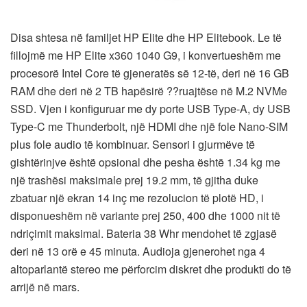
Disa shtesa në familjet HP Elite dhe HP Elitebook. Le të
fillojmë me HP Elite x360 1040 G9, i konvertueshëm me
procesorë Intel Core të gjeneratës së 12-të, deri në 16 GB
RAM dhe deri në 2 TB hapësirë ??ruajtëse në M.2 NVMe
SSD. Vjen i konfiguruar me dy porte USB Type-A, dy USB
Type-C me Thunderbolt, një HDMI dhe një fole Nano-SIM
plus fole audio të kombinuar. Sensori i gjurmëve të
gishtërinjve është opsional dhe pesha është 1.34 kg me
një trashësi maksimale prej 19.2 mm, të gjitha duke
zbatuar një ekran 14 inç me rezolucion të plotë HD, i
disponueshëm në variante prej 250, 400 dhe 1000 nit të
ndriçimit maksimal. Bateria 38 Whr mendohet të zgjasë
deri në 13 orë e 45 minuta. Audioja gjenerohet nga 4
altoparlantë stereo me përforcim diskret dhe produkti do të
arrijë në mars.