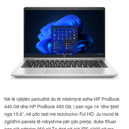
Në të njëjtën periudhë do të mbërrijnë edhe HP ProBook
440 G9 dhe HP ProBook 450 G9, i pari nga 14 “dhe tjetri
nga 15.6”, në çdo rast me rezolucion Ful HD. Ju mund të
zgjidhni panele të ndryshme për çdo prerje, duke filluar
nga një ndriçim 250 nit Tn deri në një IPS 1000 nit me