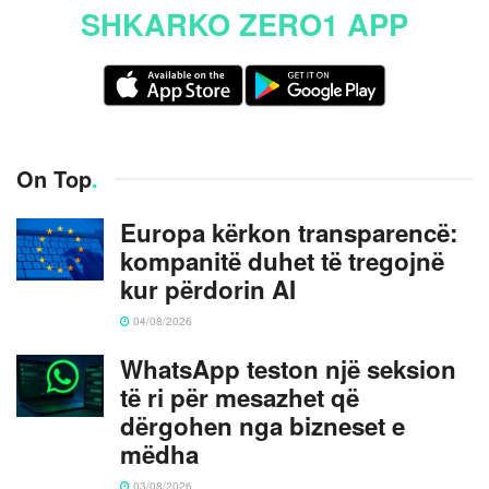
SHKARKO ZERO1 APP
On Top
.
Europa kërkon transparencë:
kompanitë duhet të tregojnë
kur përdorin AI
04/08/2026
WhatsApp teston një seksion
të ri për mesazhet që
dërgohen nga bizneset e
mëdha
03/08/2026