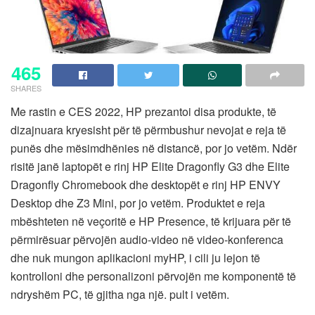
465
SHARES
Me rastin e CES 2022, HP prezantoi disa produkte, të
dizajnuara kryesisht për të përmbushur nevojat e reja të
punës dhe mësimdhënies në distancë, por jo vetëm. Ndër
risitë janë laptopët e rinj HP Elite Dragonfly G3 dhe Elite
Dragonfly Chromebook dhe desktopët e rinj HP ENVY
Desktop dhe Z3 Mini, por jo vetëm. Produktet e reja
mbështeten në veçoritë e HP Presence, të krijuara për të
përmirësuar përvojën audio-video në video-konferenca
dhe nuk mungon aplikacioni myHP, i cili ju lejon të
kontrolloni dhe personalizoni përvojën me komponentë të
ndryshëm PC, të gjitha nga një. pult i vetëm.