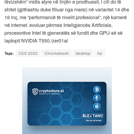
lëvizshëm” midis atyre në linjën e prodhuesit, i cili do të
shitet (gjithashtu duke filluar nga marsi) në variantet 14 dhe
16 inç, me “performancë të nivelit profesional”, një kamerë
në internet. evoluar përmes Inteligjencës Artificiale,
procesorëve Intel të gjeneratës së fundit dhe GPU-së së
laptopit NVIDIA T550./zer01al
Tags:
CES 2022
Chromebook
desktop
hp