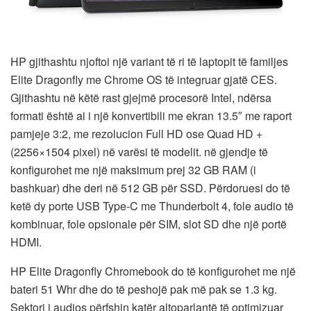
HP gjithashtu njoftoi një variant të ri të laptopit të familjes
Elite Dragonfly me Chrome OS të integruar gjatë CES.
Gjithashtu në këtë rast gjejmë procesorë Intel, ndërsa
formati është ai i një konvertibili me ekran 13.5″ me raport
pamjeje 3:2, me rezolucion Full HD ose Quad HD +
(2256×1504 pixel) në varësi të modelit. në gjendje të
konfigurohet me një maksimum prej 32 GB RAM (i
bashkuar) dhe deri në 512 GB për SSD. Përdoruesi do të
ketë dy porte USB Type-C me Thunderbolt 4, fole audio të
kombinuar, fole opsionale për SIM, slot SD dhe një portë
HDMI.
HP Elite Dragonfly Chromebook do të konfigurohet me një
bateri 51 Whr dhe do të peshojë pak më pak se 1.3 kg.
Sektori i audios përfshin katër altoparlantë të optimizuar