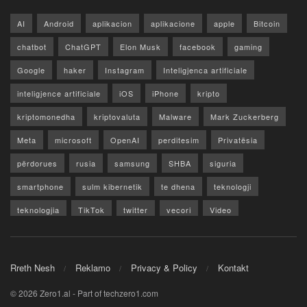
AI
Android
aplikacion
aplikacione
apple
Bitcoin
chatbot
ChatGPT
Elon Musk
facebook
gaming
Google
haker
Instagram
Inteligjenca artificiale
inteligjence artificiale
iOS
iPhone
kripto
kriptomonedha
kriptovaluta
Malware
Mark Zuckerberg
Meta
microsoft
OpenAI
perditesim
Privatësia
përdorues
rusia
samsung
SHBA
siguria
smartphone
sulm kibernetik
te dhena
teknologji
teknologjia
TikTok
twitter
vecori
Video
WhatsApp
x
youtube
Rreth Nesh
Reklamo
Privacy & Policy
Kontakt
© 2026 Zero1.al - Part of techzero1.com