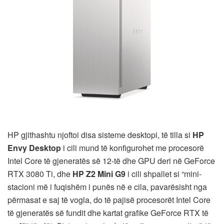
HP gjithashtu njoftoi disa sisteme desktopi, të tilla si
HP
Envy Desktop
i cili mund të konfigurohet me procesorë
Intel Core të gjeneratës së 12-të dhe GPU deri në GeForce
RTX 3080 Ti, dhe
HP Z2 Mini G9
i cili shpallet si “mini-
stacioni më i fuqishëm i punës në e cila, pavarësisht nga
përmasat e saj të vogla, do të pajisë procesorët Intel Core
të gjeneratës së fundit dhe kartat grafike GeForce RTX të