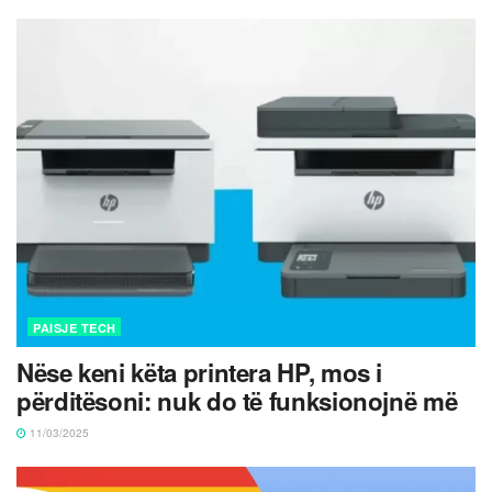
PAISJE TECH
Nëse keni këta printera HP, mos i
përditësoni: nuk do të funksionojnë më
11/03/2025