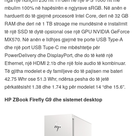
mbulim 100% në hapësirën e ngjyrave sRGB. Në anën e
harduerit do të gjejmë procesorë Intel Core, deri në 32 GB
RAM dhe deri në 1 TB stroage me mundësinë e instalimit
të një SSD të dytë opsional ose një GPU NVIDIA GeForce
MX570. Në anën e lidhjes gjejmë tre porte USB Type-A
dhe një port USB Tupe-C me mbështetje për
PowerDelivery dhe DisplayPort, dhe do të ketë një
Ethernet, një HDMI 2.1b dhe një fole audio të kombinuar.
Të gjitha modelet e dy familjeve do të pajisen me bateri
42.75 Whr ose 51.3 Whr, ndërsa pesha do të jetë
përkatësisht 1.38 dhe 1.74 kg për modelet 14 “dhe 15.6”.
HP ZBook Firefly G9 dhe sistemet desktop