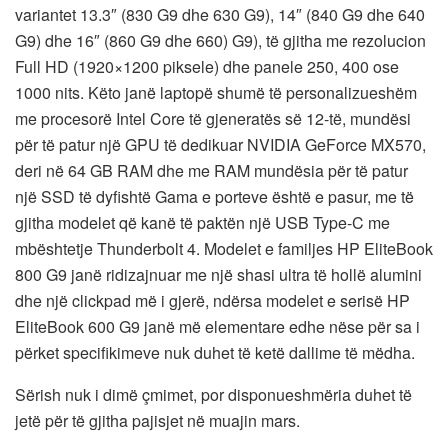
variantet 13.3″ (830 G9 dhe 630 G9), 14″ (840 G9 dhe 640
G9) dhe 16″ (860 G9 dhe 660) G9), të gjitha me rezolucion
Full HD (1920×1200 piksele) dhe panele 250, 400 ose
1000 nits. Këto janë laptopë shumë të personalizueshëm
me procesorë Intel Core të gjeneratës së 12-të, mundësi
për të patur një GPU të dedikuar NVIDIA GeForce MX570,
deri në 64 GB RAM dhe me RAM mundësia për të patur
një SSD të dyfishtë Gama e porteve është e pasur, me të
gjitha modelet që kanë të paktën një USB Type-C me
mbështetje Thunderbolt 4. Modelet e familjes HP EliteBook
800 G9 janë ridizajnuar me një shasi ultra të hollë alumini
dhe një clickpad më i gjerë, ndërsa modelet e serisë HP
EliteBook 600 G9 janë më elementare edhe nëse për sa i
përket specifikimeve nuk duhet të ketë dallime të mëdha.
Sërish nuk i dimë çmimet, por disponueshmëria duhet të
jetë për të gjitha pajisjet në muajin mars.