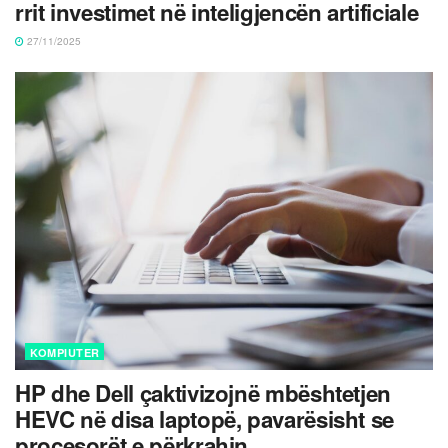
rrit investimet në inteligjencën artificiale
27/11/2025
KOMPIUTER
HP dhe Dell çaktivizojnë mbështetjen
HEVC në disa laptopë, pavarësisht se
procesorët e përkrahin