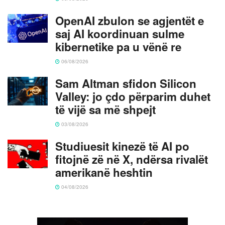
OpenAI zbulon se agjentët e
saj AI koordinuan sulme
kibernetike pa u vënë re
06/08/2026
Sam Altman sfidon Silicon
Valley: jo çdo përparim duhet
të vijë sa më shpejt
03/08/2026
Studiuesit kinezë të AI po
fitojnë zë në X, ndërsa rivalët
amerikanë heshtin
04/08/2026