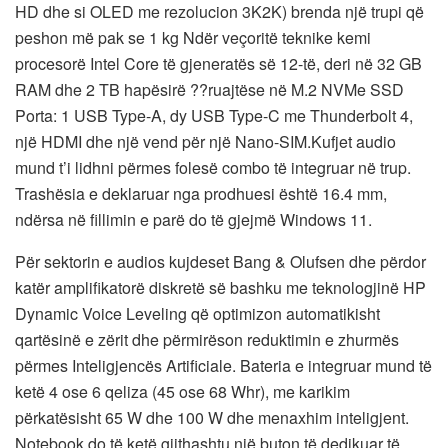
HD dhe si OLED me rezolucion 3K2K) brenda një trupi që
peshon më pak se 1 kg Ndër veçoritë teknike kemi
procesorë Intel Core të gjeneratës së 12-të, deri në 32 GB
RAM dhe 2 TB hapësirë ??ruajtëse në M.2 NVMe SSD
Porta: 1 USB Type-A, dy USB Type-C me Thunderbolt 4,
një HDMI dhe një vend për një Nano-SIM.Kufjet audio
mund t’i lidhni përmes folesë combo të integruar në trup.
Trashësia e deklaruar nga prodhuesi është 16.4 mm,
ndërsa në fillimin e parë do të gjejmë Windows 11.
Për sektorin e audios kujdeset Bang & Olufsen dhe përdor
katër amplifikatorë diskretë së bashku me teknologjinë HP
Dynamic Voice Leveling që optimizon automatikisht
qartësinë e zërit dhe përmirëson reduktimin e zhurmës
përmes Inteligjencës Artificiale. Bateria e integruar mund të
ketë 4 ose 6 qeliza (45 ose 68 Whr), me karikim
përkatësisht 65 W dhe 100 W dhe menaxhim inteligjent.
Notebook do të ketë gjithashtu një buton të dedikuar të