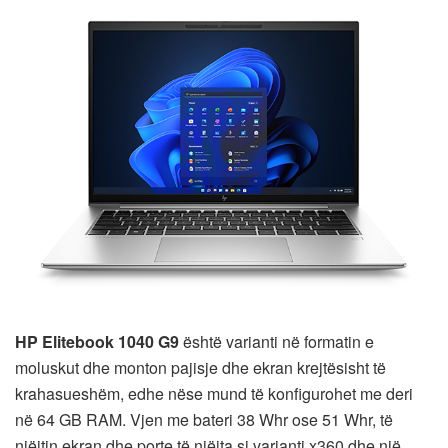
HP Elitebook 1040 G9
është varianti në formatin e
moluskut dhe monton pajisje dhe ekran krejtësisht të
krahasueshëm, edhe nëse mund të konfigurohet me deri
në 64 GB RAM. Vjen me bateri 38 Whr ose 51 Whr, të
njëjtin ekran dhe porte të njëjta si varianti x360 dhe një