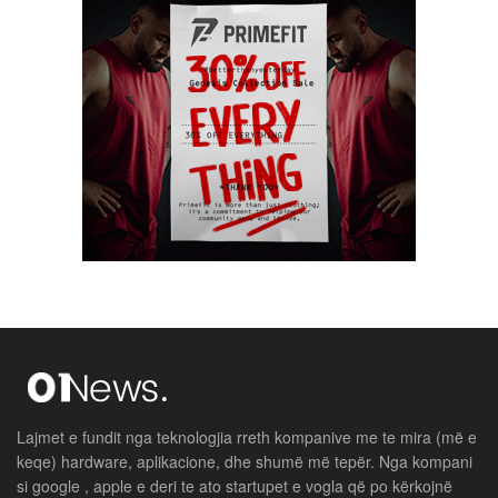
Lajmet e fundit nga teknologjia rreth kompanive me te mira (më e
keqe) hardware, aplikacione, dhe shumë më tepër. Nga kompani
si google , apple e deri te ato startupet e vogla që po kërkojnë