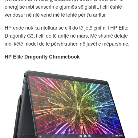
energjisë mbi sensorin e gjurmës së gishtit, i cili është
vendosur në një vend më të lehtë për t’u arritur.
HP ende nuk ka njoftuar se cili do të jetë çmimi i HP Elite
Dragonfly G3, i cili do të arrijë në mars. Më shumë detaje
mbi këtë model do të përshkruhen në javët e mëparshme.
HP Elite Dragonfly Chromebook