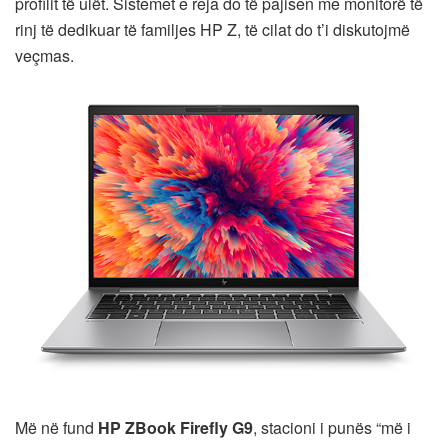
profilit të ulët. Sistemet e reja do të pajisen me monitorë të
rinj të dedikuar të familjes HP Z, të cilat do t’i diskutojmë
veçmas.
Më në fund
HP ZBook Firefly G9
, stacioni i punës “më i