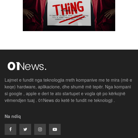
Lajmet e fundit nga teknologjia rreth kompanive me te mira (më e
keqe) hardware, aplikacione, dhe shumë më tepër. Nga kompani
si google , apple e deri te ato startupet e vogla që po kërkojnë
vëmendjen tuaj . 01News do ketë te fundit ne teknologji .
Na ndiq