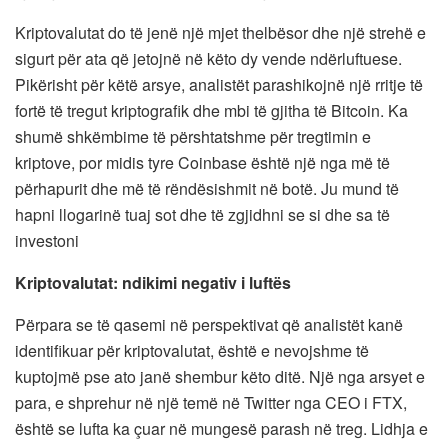
Kriptovalutat do të jenë një mjet thelbësor dhe një strehë e
sigurt për ata që jetojnë në këto dy vende ndërluftuese.
Pikërisht për këtë arsye, analistët parashikojnë një rritje të
fortë të tregut kriptografik dhe mbi të gjitha të Bitcoin. Ka
shumë shkëmbime të përshtatshme për tregtimin e
kriptove, por midis tyre Coinbase është një nga më të
përhapurit dhe më të rëndësishmit në botë. Ju mund të
hapni llogarinë tuaj sot dhe të zgjidhni se si dhe sa të
investoni
Kriptovalutat: ndikimi negativ i luftës
Përpara se të qasemi në perspektivat që analistët kanë
identifikuar për kriptovalutat, është e nevojshme të
kuptojmë pse ato janë shembur këto ditë. Një nga arsyet e
para, e shprehur në një temë në Twitter nga CEO i FTX,
është se lufta ka çuar në mungesë parash në treg. Lidhja e