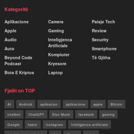
Kategoritë
Aplikacione
Camera
Paisje Tech
Apple
Gaming
Review
Audio
Inteligjenca
Security
Artificiale
Auto
Smartphone
Kompiuter
Beyond Code
Të Gjitha
Podcast
Kryesore
Bota E Kriptos
Laptop
Fjalët on TOP
AI
Android
aplikacion
aplikacione
apple
Bitcoin
chatbot
ChatGPT
Elon Musk
facebook
gaming
Google
haker
Instagram
Inteligjenca artificiale