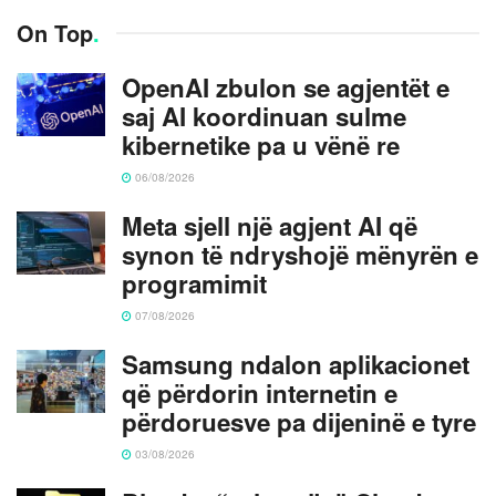
On Top
.
OpenAI zbulon se agjentët e
saj AI koordinuan sulme
kibernetike pa u vënë re
06/08/2026
Meta sjell një agjent AI që
synon të ndryshojë mënyrën e
programimit
07/08/2026
Samsung ndalon aplikacionet
që përdorin internetin e
përdoruesve pa dijeninë e tyre
03/08/2026