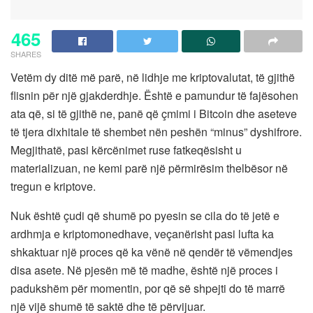
465
SHARES
Vetëm dy ditë më parë, në lidhje me kriptovalutat, të gjithë
flisnin për një gjakderdhje. Është e pamundur të fajësohen
ata që, si të gjithë ne, panë që çmimi i Bitcoin dhe aseteve
të tjera dixhitale të shembet nën peshën “minus” dyshifrore.
Megjithatë, pasi kërcënimet ruse fatkeqësisht u
materializuan, ne kemi parë një përmirësim thelbësor në
tregun e kriptove.
Nuk është çudi që shumë po pyesin se cila do të jetë e
ardhmja e kriptomonedhave, veçanërisht pasi lufta ka
shkaktuar një proces që ka vënë në qendër të vëmendjes
disa asete. Në pjesën më të madhe, është një proces i
padukshëm për momentin, por që së shpejti do të marrë
një vijë shumë të saktë dhe të përvijuar.