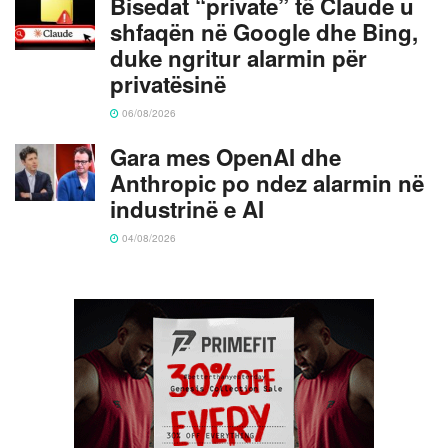
Bisedat “private” të Claude u
shfaqën në Google dhe Bing,
duke ngritur alarmin për
privatësinë
06/08/2026
Gara mes OpenAI dhe
Anthropic po ndez alarmin në
industrinë e AI
04/08/2026