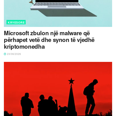
KRYESORE
Microsoft zbulon një malware që
përhapet vetë dhe synon të vjedhë
kriptomonedha
23/06/2026