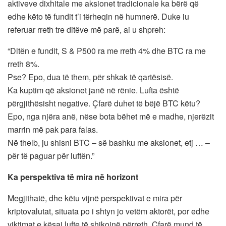
aktiveve dixhitale me aksionet tradicionale ka bërë që
edhe këto të fundit t’i tërheqin në humnerë. Duke iu
referuar rreth tre ditëve më parë, ai u shpreh:
“Ditën e fundit, S & P500 ra me rreth 4% dhe BTC ra me
rreth 8%.
Pse? Epo, dua të them, për shkak të qartësisë.
Ka kuptim që aksionet janë në rënie. Lufta është
përgjithësisht negative. Çfarë duhet të bëjë BTC këtu?
Epo, nga njëra anë, nëse bota bëhet më e madhe, njerëzit
marrin më pak para falas.
Në thelb, ju shisni BTC – së bashku me aksionet, etj … –
për të paguar për luftën.”
Ka perspektiva të mira në horizont
Megjithatë, dhe këtu vijnë perspektivat e mira për
kriptovalutat, situata po i shtyn jo vetëm aktorët, por edhe
viktimat e kësaj lufte të shikojnë përreth. Çfarë mund të