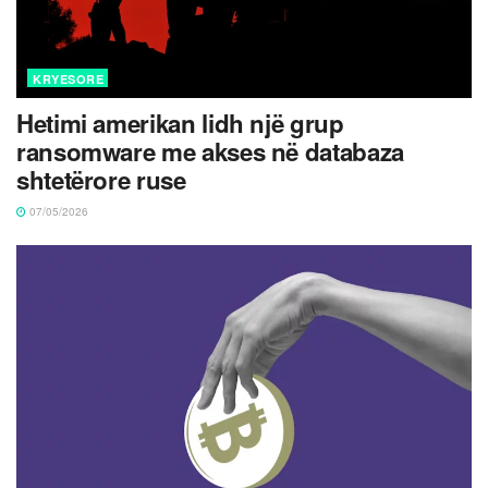
KRYESORE
Hetimi amerikan lidh një grup
ransomware me akses në databaza
shtetërore ruse
07/05/2026