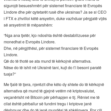
sigurojë besueshmëri për sistemet financiare të Evropës
Lindore dhe për qytetarët rusë dhe ukrainas? Ja se si CEO
i FTX e zhvilloi këtë arsyetim, duke vazhduar përgjatë vijës
së arsyetimit të mëparshëm:
“Nga ana tjetër, kjo ndoshta është destabilizuese për
monedhat e Evropës Lindore.
Dhe, në përgjithësi, për sistemet financiare të Evropës
Lindore.
Që do të thotë se ata mund të kërkojnë alternativa.
Nëse do të ishit në Ukrainë tani, kujt do t’i besoni paratë
tuaja?”
Me fjalë të tjera, njerëzit dhe këto dy shtete do të kërkojnë
alternativa që mund të gjejnë vetëm në kriptovalutat,
veçanërisht në Bitcoin për përhapjen e tij. Rëniet me të
cilat është përballur së fundmi tregu i kriptove janë
dëshmuar dhe do të jenë mundësi të shkëlqyera. Por cili