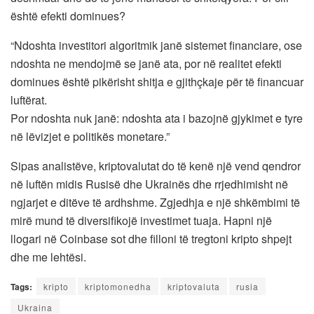
është efekti dominues?
“Ndoshta investitori algoritmik janë sistemet financiare, ose
ndoshta ne mendojmë se janë ata, por në realitet efekti
dominues është pikërisht shitja e gjithçkaje për të financuar
luftërat.
Por ndoshta nuk janë: ndoshta ata i bazojnë gjykimet e tyre
në lëvizjet e politikës monetare.”
Sipas analistëve, kriptovalutat do të kenë një vend qendror
në luftën midis Rusisë dhe Ukrainës dhe rrjedhimisht në
ngjarjet e ditëve të ardhshme. Zgjedhja e një shkëmbimi të
mirë mund të diversifikojë investimet tuaja. Hapni një
llogari në Coinbase sot dhe filloni të tregtoni kripto shpejt
dhe me lehtësi.
Tags:
kripto
kriptomonedha
kriptovaluta
rusia
Ukraina