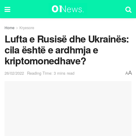
Home
Kryesore
Lufta e Rusisë dhe Ukrainës:
cila është e ardhmja e
kriptomonedhave?
A
26/02/2022
Reading Time: 3 mins read
A