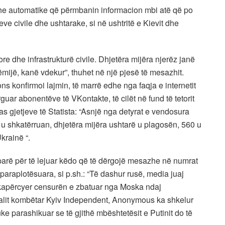
he automatike që përmbanin informacion mbi atë që po
e civile dhe ushtarake, si në ushtritë e Kievit dhe
e dhe infrastrukturë civile. Dhjetëra mijëra njerëz janë
ijë, kanë vdekur”, thuhet në një pjesë të mesazhit.
s konfirmoi lajmin, të marrë edhe nga faqja e internetit
ar abonentëve të VKontakte, të cilët në fund të tetorit
s gjetjeve të Statista: “Asnjë nga detyrat e vendosura
 u shkatërruan, dhjetëra mijëra ushtarë u plagosën, 560 u
rainë “.
arë për të lejuar këdo që të dërgojë mesazhe në numrat
 paraplotësuara, si p.sh.: “Të dashur rusë, media juaj
ë kapërcyer censurën e zbatuar nga Moska ndaj
rtalit kombëtar Kyiv Independent, Anonymous ka shkelur
ke parashikuar se të gjithë mbështetësit e Putinit do të