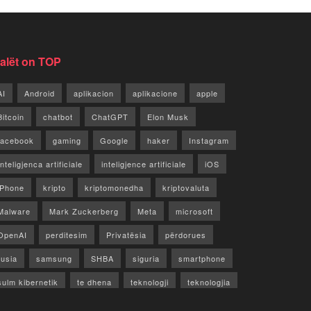
jalët on TOP
AI
Android
aplikacion
aplikacione
apple
Bitcoin
chatbot
ChatGPT
Elon Musk
facebook
gaming
Google
haker
Instagram
Inteligjenca artificiale
inteligjence artificiale
iOS
iPhone
kripto
kriptomonedha
kriptovaluta
Malware
Mark Zuckerberg
Meta
microsoft
OpenAI
perditesim
Privatësia
përdorues
rusia
samsung
SHBA
siguria
smartphone
sulm kibernetik
te dhena
teknologji
teknologjia
TikTok
twitter
vecori
Video
WhatsApp