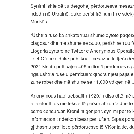
Synimi ishte që t’u dërgohej përdoruesve mesaz
ndodh në Ukrainë, duke përfshirë numrin e vdekjev
Moskës.
“Ushtria ruse ka shkatërruar shumë qytete paqësor
plagosur dhe më shumë se 5000, përfshirë 100 fëm
Llogaria zyrtare në Twitter e Anonymous Operation
TechCrunch, duke publikuar mesazhe të tjera dërgu
2021 kishin pothuajse 409 milionë përdorues sipa
nga ushtria ruse u përmbush: qindra njësi pajisje
zunë robër dhe më shumë se 11,000 vdiqën në Uk
Anonymous hapi uebsajtin 1920.in disa ditë më p
e telefonit rus me tekste të personalizuara dhe të
është censuruar. Kremlini gënjen”. synimi për t
informacionit ndërkombëtar për luftën. Sipas po
gjithashtu profilet e përdoruesve të VKontakte, du