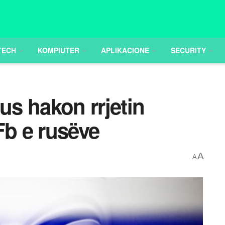
TECH
KOMPIUTER
APLIKACIONE
SECURITY
s hakon rrjetin
Fb e rusëve
A
A