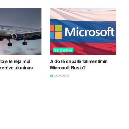
TË GJITHA
taje të reja mbi
A do të shpallë falimentimin
kerëve ukrainas
Microsoft Rusia?
03/06/2025