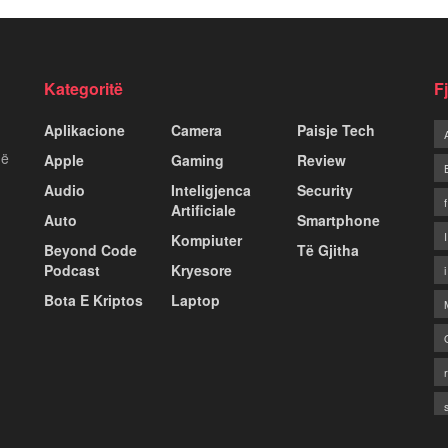
Kategoritë
F
Aplikacione
Camera
Paisje Tech
më
Apple
Gaming
Review
Audio
Inteligjenca
Security
Artificiale
Auto
Smartphone
Kompiuter
Beyond Code
Të Gjitha
Podcast
Kryesore
Bota E Kriptos
Laptop