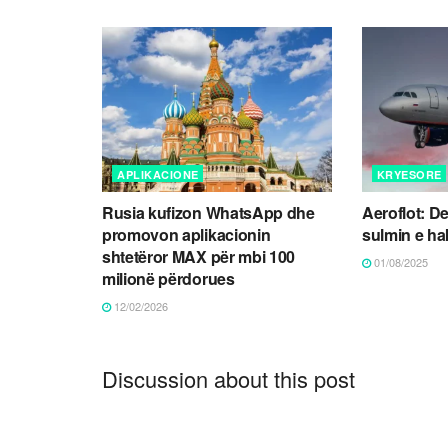
APLIKACIONE
KRYESORE
Rusia kufizon WhatsApp dhe
Aeroflot: De
promovon aplikacionin
sulmin e ha
shtetëror MAX për mbi 100
01/08/2025
milionë përdorues
12/02/2026
Discussion about this post