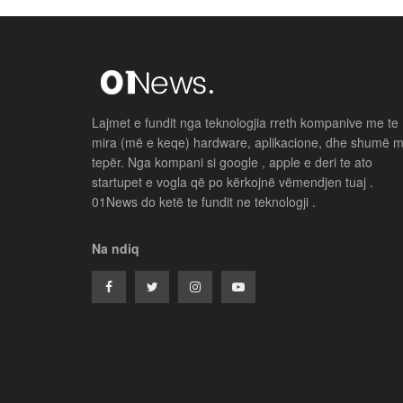
Lajmet e fundit nga teknologjia rreth kompanive me te
mira (më e keqe) hardware, aplikacione, dhe shumë 
tepër. Nga kompani si google , apple e deri te ato
startupet e vogla që po kërkojnë vëmendjen tuaj .
01News do ketë te fundit ne teknologji .
Na ndiq