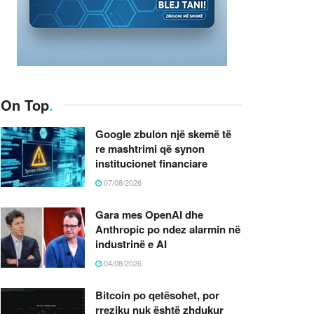
On Top
.
Google zbulon një skemë të
re mashtrimi që synon
institucionet financiare
07/08/2026
Gara mes OpenAI dhe
Anthropic po ndez alarmin në
industrinë e AI
04/08/2026
Bitcoin po qetësohet, por
rreziku nuk është zhdukur