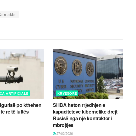
Kontakte
CA ARTIFICIALE
KRYESORE
igurisë po kthehen
SHBA heton rrjedhjen e
të re të luftës
kapaciteteve kibernetike drejt
Rusisë nga një kontraktor i
mbrojtjes
27/02/2026