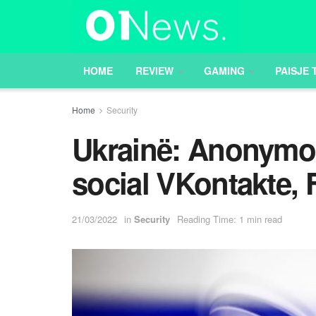
HOME
REVIEW
GAMING
PAISJE 
Home
Security
Ukrainë: Anonymou
social VKontakte, 
21/03/2022
in
Security
Reading Time: 1 min read