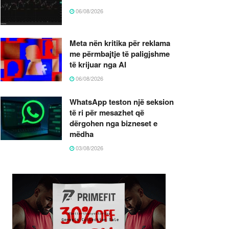
06/08/2026
Meta nën kritika për reklama
me përmbajtje të paligjshme
të krijuar nga AI
06/08/2026
WhatsApp teston një seksion
të ri për mesazhet që
dërgohen nga bizneset e
mëdha
03/08/2026