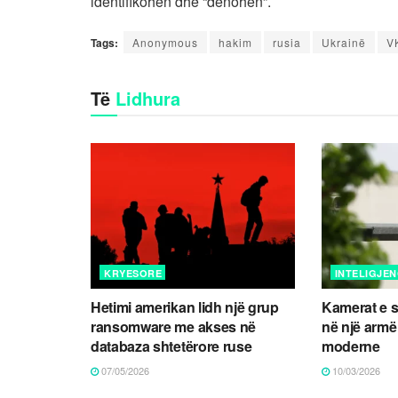
identifikohen dhe “dënohen”.
Tags:
Anonymous
hakim
rusia
Ukrainë
V
Të
Lidhura
KRYESORE
INTELIGJEN
Hetimi amerikan lidh një grup
Kamerat e s
ransomware me akses në
në një armë 
databaza shtetërore ruse
moderne
07/05/2026
10/03/2026