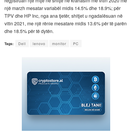
regjistruan një rritje në shitje në krahasim me vitin 2020 me
një marzh mesatar variabël midis 14.5% dhe 18.9%; për
TPV dhe HP Inc, nga ana tjetër, shitjet u ngadalësuan në
vitin 2021, me një rënie mesatare midis 13.6% për të parën
dhe 18.5% për të dytën.
Tags:
Dell
lenovo
monitor
PC