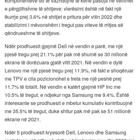
komponentëve do të vazhdojnë të kenë pasoja në vëllimet
e përgjithshme të shitjeve: vlerësimi është në fakt një
tkurrje prej 3.6% në shitjet e pritura për vitin 2022 dhe
stabilizimi i mëvonshëm i tregut pas viteve të rritjes së
qëndrueshme të shitjeve.
Ndër prodhuesit gjejmë Dell në vendin e parë, me një
pjesë tregu prej 21.1% për pak më shumë se 30 milionë
ekrane të dorëzuara gjatë vitit 2021. Në vendin e dytë
Lenovo me një pjesë tregu prej 11.9%, në fakt e shoqëruar
me TPV e cila pozicionohet e treta me një peshë prej
11.7% të totalit. Në vendin e katërt gjejmë HP Inc me
10.5% të tregut, e ndjekur nga Samsung me 9.4%. Është
interesante se prodhuesit e mbetur kumulativ kontribuojnë
me 35.5% të tregut, duke shitur pak më pak se 51 milionë
ekrane në 2021.
Ndër 5 prodhuesit kryesorë Dell, Lenovo dhe Samsung