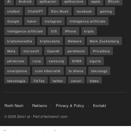
AI
Android
aplikacion
aplikacione
apple
Bitcoin
chatbot
ChatGPT
Elon Musk
facebook
gaming
Google
haker
Instagram
Inteligjenca artificiale
inteligjence artificiale
iOS
iPhone
kripto
kriptomonedha
kriptovaluta
Malware
Mark Zuckerberg
Meta
microsoft
OpenAI
perditesim
Privatësia
përdorues
rusia
samsung
SHBA
siguria
smartphone
sulm kibernetik
te dhena
teknologji
teknologjia
TikTok
twitter
vecori
Video
WhatsApp
x
youtube
Rreth Nesh
Reklamo
Privacy & Policy
Kontakt
© 2026 Zero1.al - Part of techzero1.com