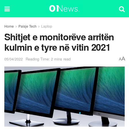
Home
Paisje Tech
Laptop
Shitjet e monitorëve arritën
kulmin e tyre në vitin 2021
A
05/04/2022
Reading Time: 2 mins read
A