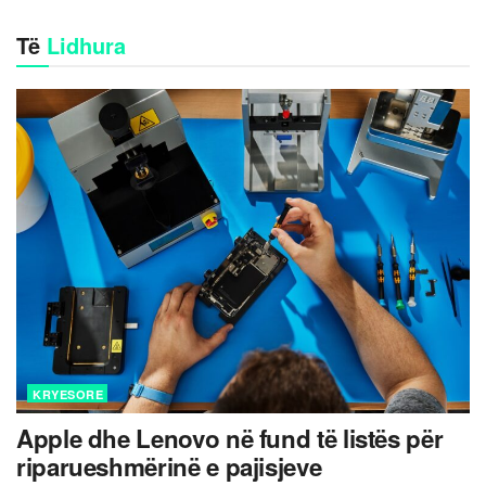
Të
Lidhura
KRYESORE
Apple dhe Lenovo në fund të listës për
riparueshmërinë e pajisjeve