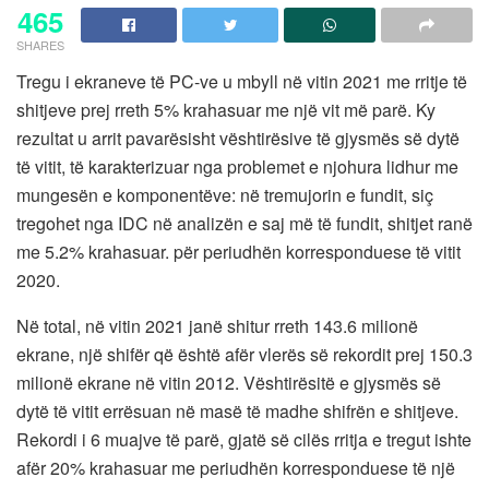
465
SHARES
Tregu i ekraneve të PC-ve u mbyll në vitin 2021 me rritje të
shitjeve prej rreth 5% krahasuar me një vit më parë. Ky
rezultat u arrit pavarësisht vështirësive të gjysmës së dytë
të vitit, të karakterizuar nga problemet e njohura lidhur me
mungesën e komponentëve: në tremujorin e fundit, siç
tregohet nga IDC në analizën e saj më të fundit, shitjet ranë
me 5.2% krahasuar. për periudhën korresponduese të vitit
2020.
Në total, në vitin 2021 janë shitur rreth 143.6 milionë
ekrane, një shifër që është afër vlerës së rekordit prej 150.3
milionë ekrane në vitin 2012. Vështirësitë e gjysmës së
dytë të vitit errësuan në masë të madhe shifrën e shitjeve.
Rekordi i 6 muajve të parë, gjatë së cilës rritja e tregut ishte
afër 20% krahasuar me periudhën korresponduese të një