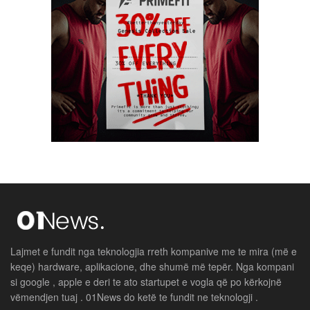
Lajmet e fundit nga teknologjia rreth kompanive me te mira (më e
keqe) hardware, aplikacione, dhe shumë më tepër. Nga kompani
si google , apple e deri te ato startupet e vogla që po kërkojnë
vëmendjen tuaj . 01News do ketë te fundit ne teknologji .