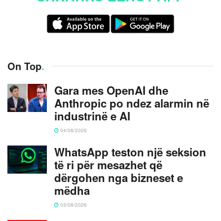
On Top
.
Gara mes OpenAI dhe
Anthropic po ndez alarmin në
industrinë e AI
04/08/2026
WhatsApp teston një seksion
të ri për mesazhet që
dërgohen nga bizneset e
mëdha
03/08/2026