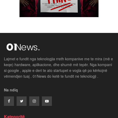
Lajmet e fundit nga teknologjia rreth kompanive me te mira (më e
keqe) hardware, aplikacione, dhe shumë më tepër. Nga kompani
si google , apple e deri te ato startupet e vogla që po kërkojnë
vëmendjen tuaj . 01News do ketë te fundit ne teknologji .
Na ndiq
Kategoritë