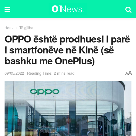
Home
Të gjitha
OPPO është prodhuesi i parë
i smartfonëve në Kinë (së
bashku me OnePlus)
A
09/05/2022
Reading Time: 2 mins read
A