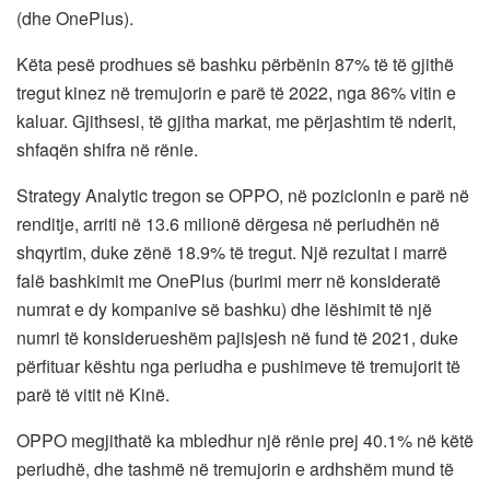
(dhe OnePlus).
Këta pesë prodhues së bashku përbënin 87% të të gjithë
tregut kinez në tremujorin e parë të 2022, nga 86% vitin e
kaluar. Gjithsesi, të gjitha markat, me përjashtim të nderit,
shfaqën shifra në rënie.
Strategy Analytic tregon se OPPO, në pozicionin e parë në
renditje, arriti në 13.6 milionë dërgesa në periudhën në
shqyrtim, duke zënë 18.9% të tregut. Një rezultat i marrë
falë bashkimit me OnePlus (burimi merr në konsideratë
numrat e dy kompanive së bashku) dhe lëshimit të një
numri të konsiderueshëm pajisjesh në fund të 2021, duke
përfituar kështu nga periudha e pushimeve të tremujorit të
parë të vitit në Kinë.
OPPO megjithatë ka mbledhur një rënie prej 40.1% në këtë
periudhë, dhe tashmë në tremujorin e ardhshëm mund të