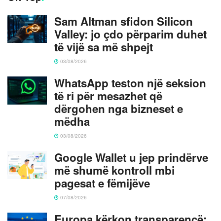
Sam Altman sfidon Silicon
Valley: jo çdo përparim duhet
të vijë sa më shpejt
03/08/2026
WhatsApp teston një seksion
të ri për mesazhet që
dërgohen nga bizneset e
mëdha
03/08/2026
Google Wallet u jep prindërve
më shumë kontroll mbi
pagesat e fëmijëve
07/08/2026
Europa kërkon transparencë: