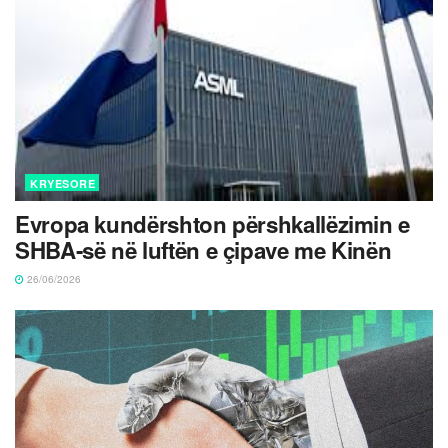
KRYESORE
Evropa kundërshton përshkallëzimin e
SHBA-së në luftën e çipave me Kinën
26/06/2026