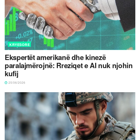
KRYESORE
Ekspertët amerikanë dhe kinezë
paralajmërojnë: Rreziqet e AI nuk njohin
kufij
25/06/2026