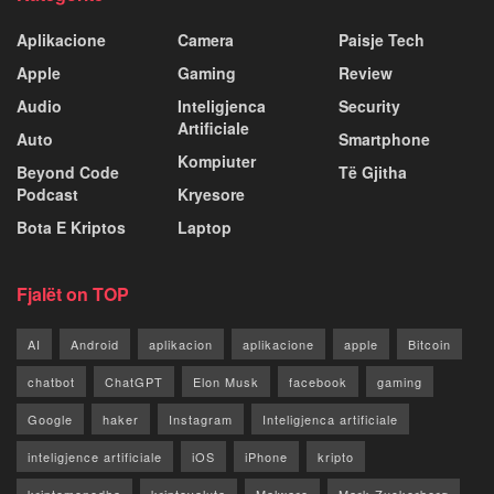
Aplikacione
Camera
Paisje Tech
Apple
Gaming
Review
Audio
Inteligjenca
Security
Artificiale
Auto
Smartphone
Kompiuter
Beyond Code
Të Gjitha
Podcast
Kryesore
Bota E Kriptos
Laptop
Fjalët on TOP
AI
Android
aplikacion
aplikacione
apple
Bitcoin
chatbot
ChatGPT
Elon Musk
facebook
gaming
Google
haker
Instagram
Inteligjenca artificiale
inteligjence artificiale
iOS
iPhone
kripto
kriptomonedha
kriptovaluta
Malware
Mark Zuckerberg