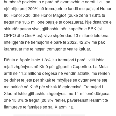
humbasë pozicionin e parë në avantazhin e nderit, i cili pa
një rritje prej 200% në tremujorin e fundit me pajisjet Honor
60, Honor X30. dhe Honor Magic4 (duke zënë 18.8% të
tregut me 13.5 milionë pajisje të dorëzuara). Një distancë e
shkurtër pason vivo, gjithashtu nën kapelën e BBK (si
OPPO dhe OnePlus): vivo shpërndau 13 milionë telefona
inteligjentë në tremujorin e parë të 2022, 42.2% më pak
krahasuar me të njëjtin tremujor të vitit të kaluar.
Rënia e Apple ishte 1.8%, ku tremujori i parë i vitit ishte
mjaft zhgënjyes në Kinë për gjigantin Cupertino. La Mela
arriti në 11.2 milionë dërgesa në vendin aziatik, me rënien
që duhet të jetë për shkak të mbylljes së dyqaneve të saj
me pakicë në Kinë për shkak të epidemisë. Tremujori i
Xiaomi ishte gjithashtu zhgënjyes, me 11 milionë dërgesa
dhe 15.3% të tregut (20.3% rënie), pavarësisht lëshimit të
flamurëve të familjes së saj Xiaomi 12.