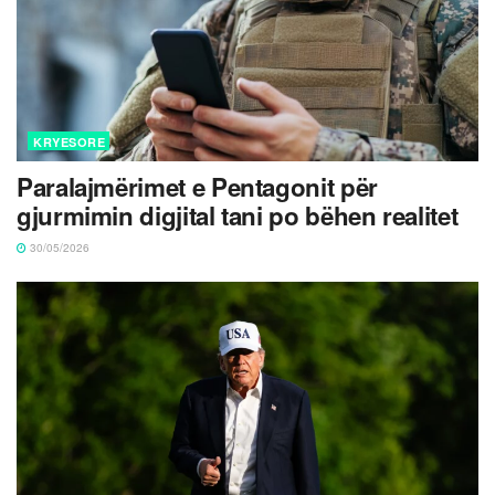
KRYESORE
Paralajmërimet e Pentagonit për
gjurmimin digjital tani po bëhen realitet
30/05/2026