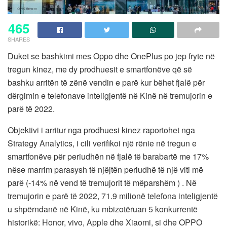
465
SHARES
Duket se bashkimi mes Oppo dhe OnePlus po jep fryte në
tregun kinez, me dy prodhuesit e smartfonëve që së
bashku arritën të zënë vendin e parë kur bëhet fjalë për
dërgimin e telefonave inteligjentë në Kinë në tremujorin e
parë të 2022.
Objektivi i arritur nga prodhuesi kinez raportohet nga
Strategy Analytics, i cili verifikoi një rënie në tregun e
smartfonëve për periudhën në fjalë të barabartë me 17%
nëse marrim parasysh të njëjtën periudhë të një viti më
parë (-14% në vend të tremujorit të mëparshëm ) . Në
tremujorin e parë të 2022, 71.9 milionë telefona inteligjentë
u shpërndanë në Kinë, ku mbizotëruan 5 konkurrentë
historikë: Honor, vivo, Apple dhe Xiaomi, si dhe OPPO