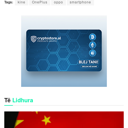
Tags:
kine
OnePlus
oppo
smartphone
Të
Lidhura