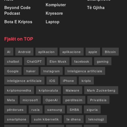
Kompiuter
Beyond Code
Të Gjitha
Podcast
Kryesore
Bota E Kriptos
Laptop
Fjalët on TOP
AI
Android
aplikacion
aplikacione
apple
Bitcoin
chatbot
ChatGPT
Elon Musk
facebook
gaming
Google
haker
Instagram
Inteligjenca artificiale
inteligjence artificiale
iOS
iPhone
kripto
kriptomonedha
kriptovaluta
Malware
Mark Zuckerberg
Meta
microsoft
OpenAI
perditesim
Privatësia
përdorues
rusia
samsung
SHBA
siguria
smartphone
sulm kibernetik
te dhena
teknologji