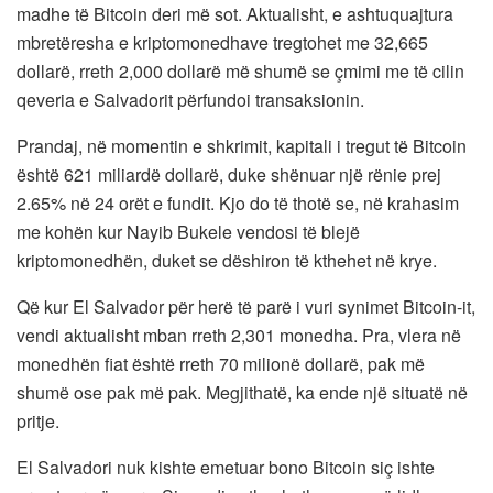
madhe të Bitcoin deri më sot. Aktualisht, e ashtuquajtura
mbretëresha e kriptomonedhave tregtohet me 32,665
dollarë, rreth 2,000 dollarë më shumë se çmimi me të cilin
qeveria e Salvadorit përfundoi transaksionin.
Prandaj, në momentin e shkrimit, kapitali i tregut të Bitcoin
është 621 miliardë dollarë, duke shënuar një rënie prej
2.65% në 24 orët e fundit. Kjo do të thotë se, në krahasim
me kohën kur Nayib Bukele vendosi të blejë
kriptomonedhën, duket se dëshiron të kthehet në krye.
Që kur El Salvador për herë të parë i vuri synimet Bitcoin-it,
vendi aktualisht mban rreth 2,301 monedha. Pra, vlera në
monedhën fiat është rreth 70 milionë dollarë, pak më
shumë ose pak më pak. Megjithatë, ka ende një situatë në
pritje.
El Salvadori nuk kishte emetuar bono Bitcoin siç ishte