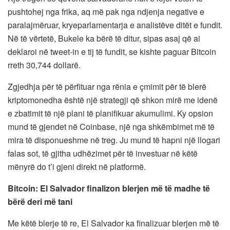
pushtohej nga frika, aq më pak nga ndjenja negative e
paralajmëruar, kryeparlamentarja e analistëve ditët e fundit.
Në të vërtetë, Bukele ka bërë të ditur, sipas asaj që ai
deklaroi në tweet-in e tij të fundit, se kishte paguar Bitcoin
rreth 30,744 dollarë.
Zgjedhja për të përfituar nga rënia e çmimit për të blerë
kriptomonedha është një strategji që shkon mirë me idenë
e zbatimit të një plani të planifikuar akumulimi. Ky opsion
mund të gjendet në Coinbase, një nga shkëmbimet më të
mira të disponueshme në treg. Ju mund të hapni një llogari
falas sot, të gjitha udhëzimet për të investuar në këtë
mënyrë do t’i gjeni direkt në platformë.
Bitcoin: El Salvador finalizon blerjen më të madhe të
bërë deri më tani
Me këtë blerje të re, El Salvador ka finalizuar blerjen më të