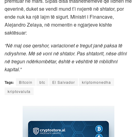
premtuar në mars. Sipas disa thashethemeve që lidhen me
qeverinë, duket se vendi mund t’i nxjerrë në shtator, por
ende nuk ka një lajm të sigurt. Ministri i Financave,
Alejandro Zelaya, në momentin e ngjarjeve kishte
saktësuar:
“Në maj ose qershor, variacionet e tregut janë paksa të
ndryshme. Më së voni në shtator. Pas shtatorit, nëse dilni
në tregun ndërkombëtar, është e vështirë të mblidhni
kapital.”
Tags:
Bitcoin
btc
El Salvador
kriptomonedha
kriptovaluta