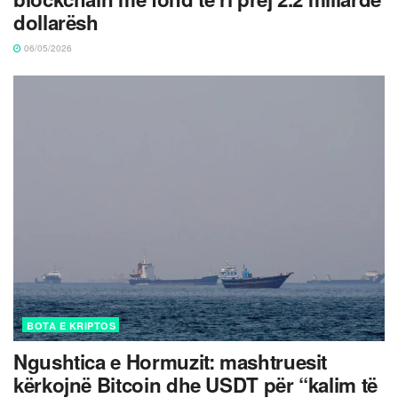
dollarësh
06/05/2026
BOTA E KRIPTOS
Ngushtica e Hormuzit: mashtruesit
kërkojnë Bitcoin dhe USDT për “kalim të