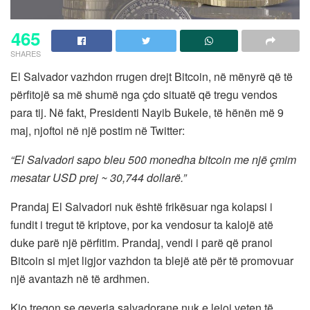
465
SHARES
El Salvador vazhdon rrugen drejt Bitcoin, në mënyrë që të
përfitojë sa më shumë nga çdo situatë që tregu vendos
para tij. Në fakt, Presidenti Nayib Bukele, të hënën më 9
maj, njoftoi në një postim në Twitter:
“El Salvadori sapo bleu 500 monedha bitcoin me një çmim
mesatar USD prej ~ 30,744 dollarë.”
Prandaj El Salvadori nuk është frikësuar nga kolapsi i
fundit i tregut të kriptove, por ka vendosur ta kalojë atë
duke parë një përfitim. Prandaj, vendi i parë që pranoi
Bitcoin si mjet ligjor vazhdon ta blejë atë për të promovuar
një avantazh në të ardhmen.
Kjo tregon se qeveria salvadorane nuk e lejoi veten të