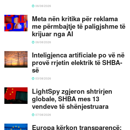
06/08/2026
Meta nën kritika për reklama
me përmbajtje të paligjshme të
krijuar nga AI
06/08/2026
Inteligjenca artificiale po vë në
provë rrjetin elektrik të SHBA-
së
03/08/2026
LightSpy zgjeron shtrirjen
globale, SHBA mes 13
vendeve të shënjestruara
07/08/2026
Europa kërkon transparencë: