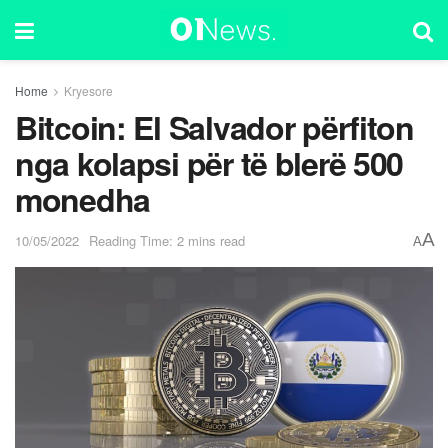
Home
Kryesore
Bitcoin: El Salvador përfiton
nga kolapsi për të blerë 500
monedha
A
10/05/2022
Reading Time: 2 mins read
A