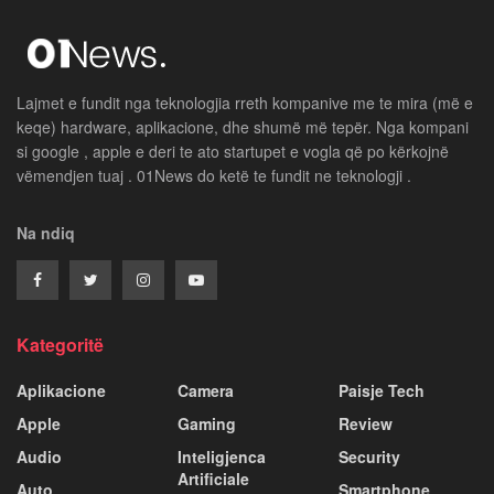
Lajmet e fundit nga teknologjia rreth kompanive me te mira (më e
keqe) hardware, aplikacione, dhe shumë më tepër. Nga kompani
si google , apple e deri te ato startupet e vogla që po kërkojnë
vëmendjen tuaj . 01News do ketë te fundit ne teknologji .
Na ndiq
Kategoritë
Aplikacione
Camera
Paisje Tech
Apple
Gaming
Review
Audio
Inteligjenca
Security
Artificiale
Auto
Smartphone