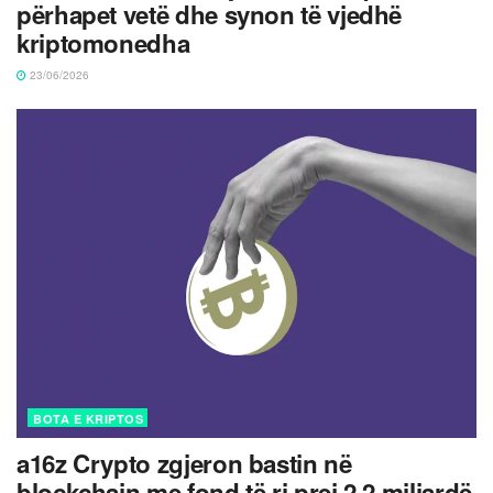
përhapet vetë dhe synon të vjedhë
kriptomonedha
23/06/2026
BOTA E KRIPTOS
a16z Crypto zgjeron bastin në
blockchain me fond të ri prej 2.2 miliardë