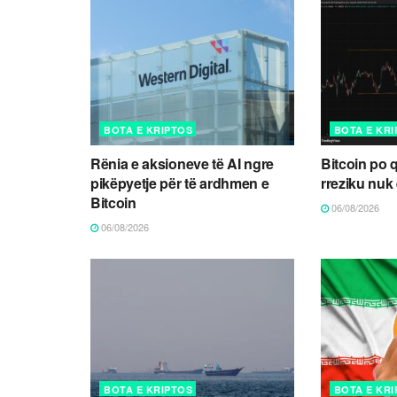
BOTA E KRIPTOS
BOTA E KR
Rënia e aksioneve të AI ngre
Bitcoin po 
pikëpyetje për të ardhmen e
rreziku nuk
Bitcoin
06/08/2026
06/08/2026
BOTA E KRIPTOS
BOTA E KR