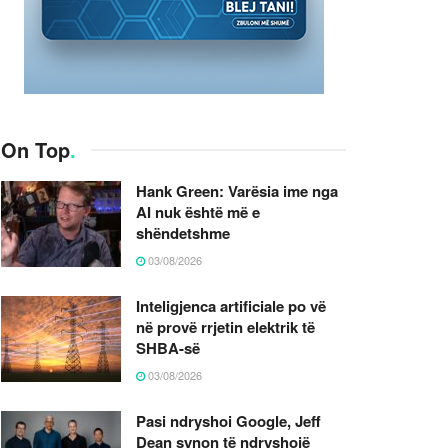
On Top
.
Hank Green: Varësia ime nga
AI nuk është më e
shëndetshme
03/08/2026
Inteligjenca artificiale po vë
në provë rrjetin elektrik të
SHBA-së
03/08/2026
Pasi ndryshoi Google, Jeff
Dean synon të ndryshojë