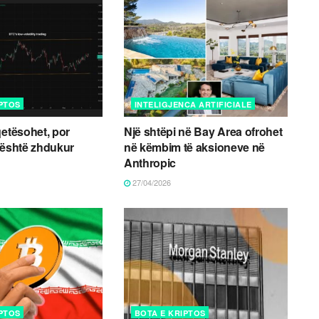
IPTOS
INTELIGJENCA ARTIFICIALE
qetësohet, por
Një shtëpi në Bay Area ofrohet
 është zhdukur
në këmbim të aksioneve në
Anthropic
27/04/2026
IPTOS
BOTA E KRIPTOS