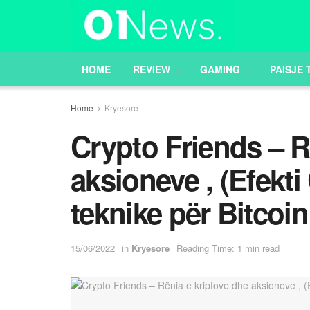
HOME
REVIEW
GAMING
PAISJE 
Home
Kryesore
Crypto Friends – R
aksioneve , (Efekti
teknike për Bitcoin
15/06/2022
in
Kryesore
Reading Time: 1 min read