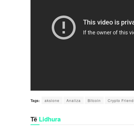
Tags:
aksione
Analiza
Bitcoin
Crypto Friend
Të
Lidhura