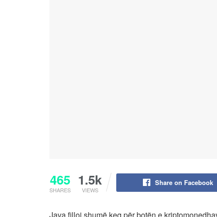
465
1.5k
Share on Facebook
SHARES
VIEWS
Java filloi shumë keq për botën e kriptomonedha