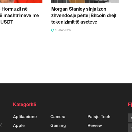
 Hormuzit në
Morgan Stanley sinjalizon
të mashtrimeve me
zhvendosje përtej Bitcoin drejt
e USDT
tokenizimit të aseteve
13/04/2026
Kategoritë
F
Aplikacione
Camera
Paisje Tech
më
Apple
Gaming
Review