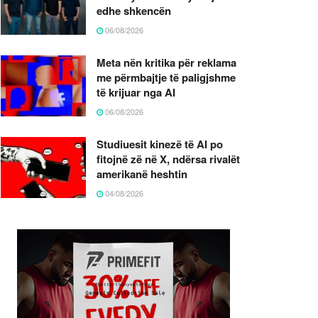
edhe shkencën
06/08/2026
Meta nën kritika për reklama
me përmbajtje të paligjshme
të krijuar nga AI
06/08/2026
Studiuesit kinezë të AI po
fitojnë zë në X, ndërsa rivalët
amerikanë heshtin
04/08/2026