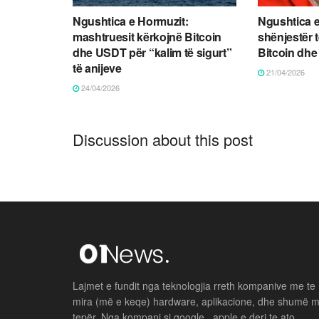
Ngushtica e Hormuzit:
Ngushtica e
mashtruesit kërkojnë Bitcoin
shënjestër 
dhe USDT për “kalim të sigurt”
Bitcoin dh
të anijeve
21/04/2026
24/04/2026
Discussion about this post
Lajmet e fundit nga teknologjia rreth kompanive me te
mira (më e keqe) hardware, aplikacione, dhe shumë 
tepër. Nga kompani si google , apple e deri te ato