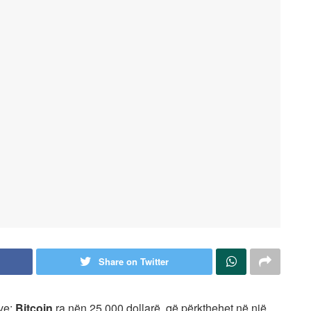
Share on Twitter
ve:
Bitcoin
ra nën 25,000 dollarë, që përkthehet në një