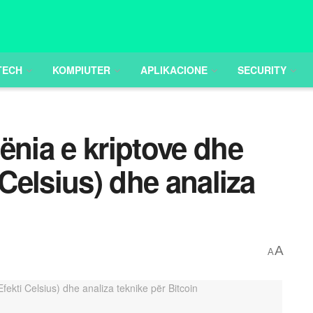
TECH
KOMPIUTER
APLIKACIONE
SECURITY
ënia e kriptove dhe
 Celsius) dhe analiza
A
A