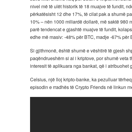
nivel më të ulët historik të 18 muajve të fundit, n
përkatësisht 12 dhe 17%, të cilat pak a shumë pasq
10% – nën 1000 miliardë dollarë, më saktë 980 mi
parë tendencat e gjashtë muajve të fundit, kola
edhe më masiv: -48% për BTC, madje -67% për 
Si gjithmonë, është shumë e vështirë të gjesh sh
paqëndrueshëm si ai i kriptove, por shumë veta the
interesit të aplikuara nga bankat, që i atribuohet
Celsius, një lloj kripto-banke, ka pezulluar tërheq
episodin e rradhës të Crypto Friends në linkun m