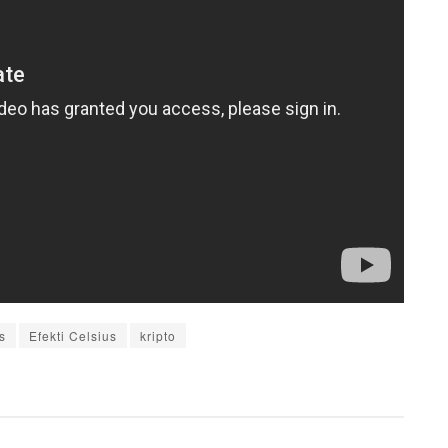
s
Efekti Celsius
kripto