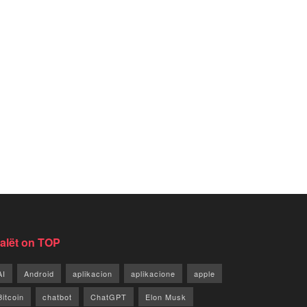
jalët on TOP
AI
Android
aplikacion
aplikacione
apple
Bitcoin
chatbot
ChatGPT
Elon Musk