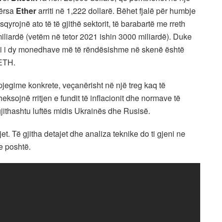
dërsa
Ether
arriti në 1,222 dollarë. Bëhet fjalë për humbje
yrojnë ato të të gjithë sektorit, të barabartë me rreth
liardë (vetëm në tetor 2021 ishin 3000 miliardë). Duke
psi i dy monedhave më të rëndësishme në skenë është
ETH.
pjegime konkrete, veçanërisht në një treg kaq të
ksojnë rritjen e fundit të inflacionit dhe normave të
 gjithashtu luftës midis Ukrainës dhe Rusisë.
jet. Të gjitha detajet dhe analiza teknike do ti gjeni ne
e poshtë.