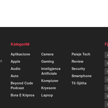
Kategoritë
F
Aplikacione
Camera
Paisje Tech
më
Apple
Gaming
Review
Audio
Inteligjenca
Security
Artificiale
Auto
Smartphone
Kompiuter
Beyond Code
Të Gjitha
Podcast
Kryesore
Bota E Kriptos
Laptop