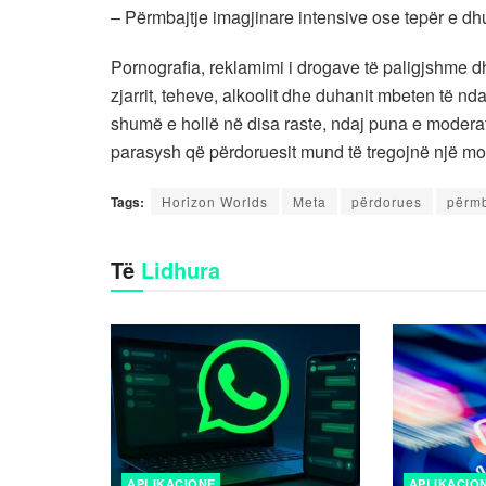
– Përmbajtje imagjinare intensive ose tepër e dh
Pornografia, reklamimi i drogave të paligjshme dhe
zjarrit, teheve, alkoolit dhe duhanit mbeten të n
shumë e hollë në disa raste, ndaj puna e modera
parasysh që përdoruesit mund të tregojnë një mos
Tags:
Horizon Worlds
Meta
përdorues
përmb
Të
Lidhura
APLIKACIONE
APLIKACIO