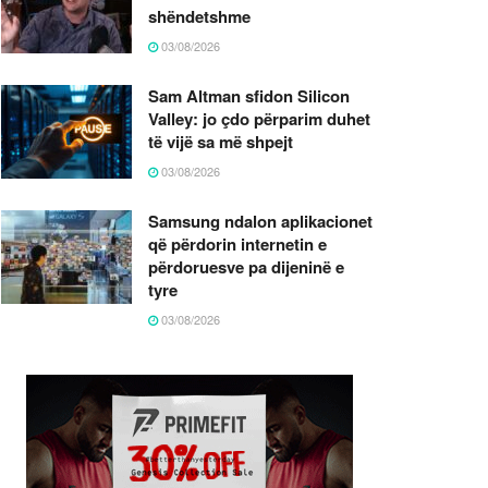
shëndetshme
03/08/2026
Sam Altman sfidon Silicon
Valley: jo çdo përparim duhet
të vijë sa më shpejt
03/08/2026
Samsung ndalon aplikacionet
që përdorin internetin e
përdoruesve pa dijeninë e
tyre
03/08/2026