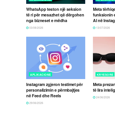
WhatsApp teston një seksion
Meta tërhiqe
të ri për mesazhet që dërgohen
funksionin
nga bizneset e mëdha
AI në Insta
03/08/2026
13/07/2026
APLIKACIONE
KRYESORE
Instagram zgjeron testimet për
Meta prezan
personalizimin e përmbajtjes
të lira intel
në Feed dhe Reels
24/06/2026
29/06/2026