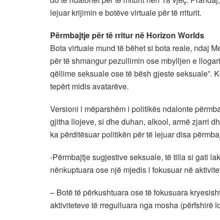
lejuar krijimin e botëve virtuale për të rriturit.
Përmbajtje për të rritur në Horizon Worlds
Bota virtuale mund të bëhet si bota reale, ndaj Me
për të shmangur pezullimin ose mbylljen e llogar
qëllime seksuale ose të bësh gjeste seksuale”. K
tepërt midis avatarëve.
Versioni i mëparshëm i politikës ndalonte përmbaj
gjitha llojeve, si dhe duhan, alkool, armë zjarri d
ka përditësuar politikën për të lejuar disa përmbaj
-Përmbajtje sugjestive seksuale, të tilla si gati l
nënkuptuara ose një mjedis i fokusuar në aktivit
– Botë të përkushtuara ose të fokusuara kryesish
aktiviteteve të rregulluara nga mosha (përfshirë loj