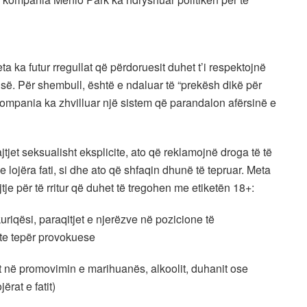
ta ka futur rregullat që përdoruesit duhet t’i respektojnë
isë. Për shembull, është e ndaluar të “prekësh dikë për
ompania ka zhvilluar një sistem që parandalon afërsinë e
tjet seksualisht eksplicite, ato që reklamojnë droga të të
he lojëra fati, si dhe ato që shfaqin dhunë të tepruar. Meta
tje për të rritur që duhet të tregohen me etiketën 18+:
akuriqësi, paraqitjet e njerëzve në pozicione të
ete tepër provokuese
t në promovimin e marihuanës, alkoolit, duhanit ose
ërat e fatit)