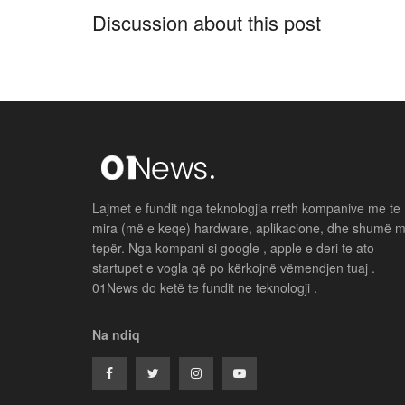
Discussion about this post
Lajmet e fundit nga teknologjia rreth kompanive me te
mira (më e keqe) hardware, aplikacione, dhe shumë 
tepër. Nga kompani si google , apple e deri te ato
startupet e vogla që po kërkojnë vëmendjen tuaj .
01News do ketë te fundit ne teknologji .
Na ndiq