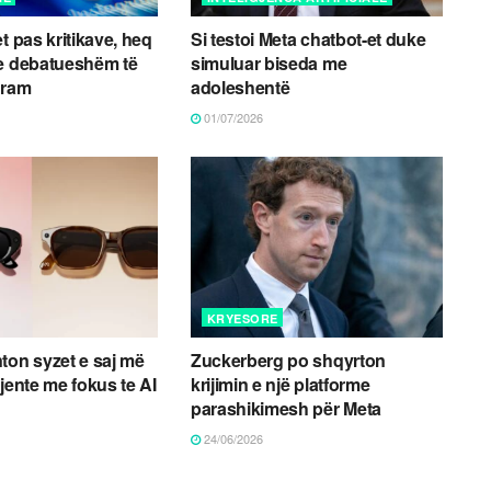
t pas kritikave, heq
Si testoi Meta chatbot-et duke
 e debatueshëm të
simuluar biseda me
gram
adoleshentë
01/07/2026
KRYESORE
ton syzet e saj më
Zuckerberg po shqyrton
igjente me fokus te AI
krijimin e një platforme
parashikimesh për Meta
24/06/2026