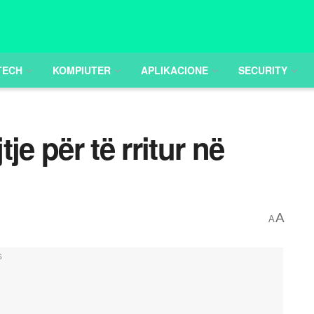
TECH
KOMPIUTER
APLIKACIONE
SECURITY
je për të rritur në
A
A