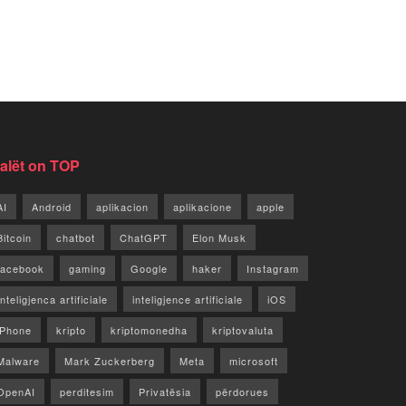
jalët on TOP
AI
Android
aplikacion
aplikacione
apple
Bitcoin
chatbot
ChatGPT
Elon Musk
facebook
gaming
Google
haker
Instagram
Inteligjenca artificiale
inteligjence artificiale
iOS
iPhone
kripto
kriptomonedha
kriptovaluta
Malware
Mark Zuckerberg
Meta
microsoft
OpenAI
perditesim
Privatësia
përdorues