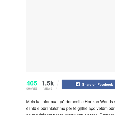
465
1.5k
Share on Facebook
SHARES
VIEWS
Meta ka informuar përdoruesit e Horizon Worlds s
është e përshtatshme për të gjithë apo vetëm për t
do të ndalohet për të miturit nën 18 vjeç. Pranda