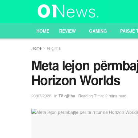
HOME
REVIEW
GAMING
PAISJE 
Home
Të gjitha
Meta lejon përmbajt
Horizon Worlds
23/07/2022
in
Të gjitha
Reading Time: 2 mins read