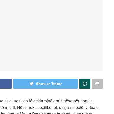
Share on Twitter
e zhvilluesit do të deklarojnë qartë nëse përmbajtja
ë rriturit. Nëse nuk specifikohet, qasja në botët virtuale
j, kompania Menlo Park ka ndryshuar politikën për të