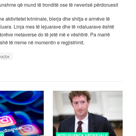
unshme që mund të tronditë ose të neverisë përdoruesit
 aktivitetet kriminale, blerja dhe shitja e armëve të
daluara. Linja mes të lejuarave dhe të ndaluarave është
torëve metaverse do të jetë më e vështirë. Pa marrë
hë të rreme në momentin e regjistrimit.
ajtje
NE
INTELIGJENCA ARTIFICIALE