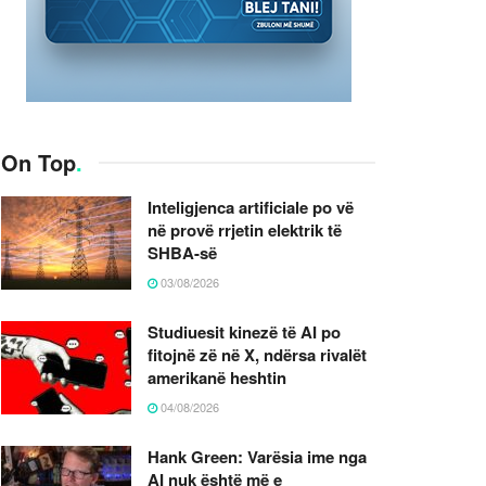
On Top
.
Inteligjenca artificiale po vë
në provë rrjetin elektrik të
SHBA-së
03/08/2026
Studiuesit kinezë të AI po
fitojnë zë në X, ndërsa rivalët
amerikanë heshtin
04/08/2026
Hank Green: Varësia ime nga
AI nuk është më e