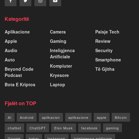
Kategoritë
Aplikacione
Camera
Paisje Tech
Apple
Gaming
Review
Audio
Inteligjenca
Security
Artificiale
Auto
Smartphone
Kompiuter
Beyond Code
Të Gjitha
Podcast
Kryesore
Bota E Kriptos
Laptop
Fjalët on TOP
AI
Android
aplikacion
aplikacione
apple
Bitcoin
chatbot
ChatGPT
Elon Musk
facebook
gaming
Google
haker
Instagram
Inteligjenca artificiale