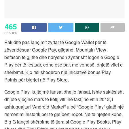
465
SHARES
Pak ditë pas lançimit zyrtar të Google Wallet për të
zëvendësuar Google Pay, gjigandi Mountain View i
befason të gjithë dhe ndryshon zyrtarisht logon e Google
Play për të festuar, edhe pse pak me vonesë, dhjetë vitet e
shërbimit. Kjo risi shoqëron një iniciativë bonus Play
Points për blerjet në Play Store.
Google Play, kujtojmë fansat dhe jo fansat, ishte saktësisht
dhjetë vjeç në mars të këtij viti: në fakt, në vitin 2012, i
ashtuquajturi “Android Market” u bë “Google Play” gjatë një
riemërtimi historik për të gjelbërt. robot. Në të njëjtën kohë,
Big G lançoi shërbime të tjera si Google Play Books, Play