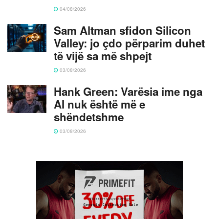
04/08/2026
Sam Altman sfidon Silicon
Valley: jo çdo përparim duhet
të vijë sa më shpejt
03/08/2026
Hank Green: Varësia ime nga
AI nuk është më e
shëndetshme
03/08/2026