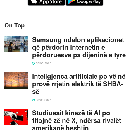
On Top
.
Samsung ndalon aplikacionet
që përdorin internetin e
përdoruesve pa dijeninë e tyre
03/08/2026
Inteligjenca artificiale po vë në
provë rrjetin elektrik të SHBA-
së
03/08/2026
Studiuesit kinezë të AI po
fitojnë zë në X, ndërsa rivalët
amerikanë heshtin