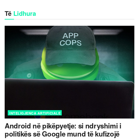
Të
Lidhura
INTELIGJENCA ARTIFICIALE
Android në pikëpyetje: si ndryshimi i
politikës së Google mund të kufizojë