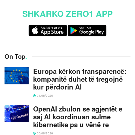
SHKARKO ZERO1 APP
On Top
.
Europa kërkon transparencë:
kompanitë duhet të tregojnë
kur përdorin AI
04/08/2026
OpenAI zbulon se agjentët e
saj AI koordinuan sulme
kibernetike pa u vënë re
06/08/2026