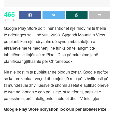
465
SHARES
Google Play Store do t’i nënshtrohet një rinovimi të thellë
të ndërfaqes së tij në vitin 2023. Gjigandi Mountain View
po planifikon një ndryshim që synon mbështetjen e
ekraneve më të mëdhenj, në funksion të lançimit të
tabletëve të linjës së re Pixel. Disa përmirësime janë
planifikuar gjithashtu për Chromebook.
Në një postim të publikuar në blogun zyrtar, Google njoftoi
se ka prezantuar veçori dhe mjete të reja për zhvilluesit për
t’i mundësuar zhvilluesve të shohin asetet e aplikacioneve
të tyre në formën e çdo pajisjeje, si telefonat, pajisjet e
palosshme, orët inteligjente, tabletët dhe TV inteligjent.
Google Play Store ndryshon look-un për tabletët Pixel