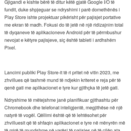
Gjigandi e kishte bërë të ditur këtë gjatë Google I/O të
fundit, duke shpjeguar se ndryshimi i parë domethënës i
Play Store ishte projektuar pikërisht për pajisjet portative
me ekran të madh. Fokusi do të jetë në një ridizajnim total
të dyqaneve të aplikacioneve Android për të përmbushur
nevojat e këtyre pajisjeve, siç është tableti i ardhshëm
Pixel.
Lancimi publiki Play Store-it të ri pritet në vitin 2023, me
zhvillues që tashmë mund të ndjekin kriteret e reja për të
qenë gati me aplikacionet e tyre kur gjithçka të jetë gati.
Ndryshime të mëtejshme janë planifikuar gjithashtu për
Chromebook dhe telefonat inteligjentë, megjithëse në një
natyrë të vogël. Qëllimi është që të lehtësohet për
zhvilluesit që të shfaqin aplikacionet e tyre në mënyrën më
të mirë të mundshme në varësi të pajisjes në të cilën ata