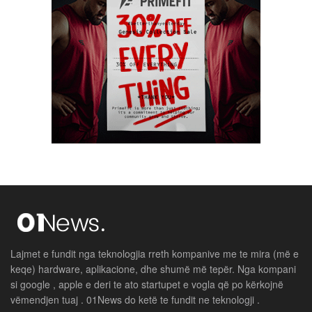
Lajmet e fundit nga teknologjia rreth kompanive me te mira (më e
keqe) hardware, aplikacione, dhe shumë më tepër. Nga kompani
si google , apple e deri te ato startupet e vogla që po kërkojnë
vëmendjen tuaj . 01News do ketë te fundit ne teknologji .