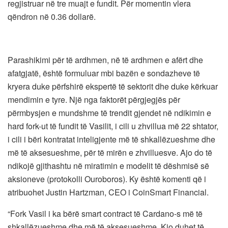
regjistruar në tre muajt e fundit. Për momentin vlera
qëndron në 0.36 dollarë.
Parashikimi për të ardhmen, në të ardhmen e afërt dhe
afatgjatë, është formuluar mbi bazën e sondazheve të
kryera duke përfshirë ekspertë të sektorit dhe duke kërkuar
mendimin e tyre. Një nga faktorët përgjegjës për
përmbysjen e mundshme të trendit gjendet në ndikimin e
hard fork-ut të fundit të Vasilit, i cili u zhvillua më 22 shtator,
i cili i bëri kontratat inteligjente më të shkallëzueshme dhe
më të aksesueshme, për të mirën e zhvilluesve. Ajo do të
ndikojë gjithashtu në miratimin e modelit të dëshmisë së
aksioneve (protokolli Ouroboros). Ky është komenti që i
atribuohet Justin Hartzman, CEO i CoinSmart Financial.
“Fork Vasil i ka bërë smart contract të Cardano-s më të
shkallëzueshme dhe më të aksesueshme. Kjo duhet të