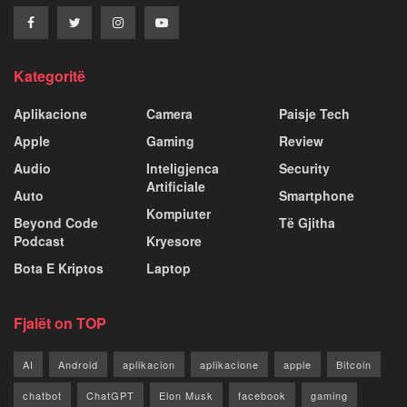
Kategoritë
Aplikacione
Camera
Paisje Tech
Apple
Gaming
Review
Audio
Inteligjenca
Security
Artificiale
Auto
Smartphone
Kompiuter
Beyond Code
Të Gjitha
Podcast
Kryesore
Bota E Kriptos
Laptop
Fjalët on TOP
AI
Android
aplikacion
aplikacione
apple
Bitcoin
chatbot
ChatGPT
Elon Musk
facebook
gaming