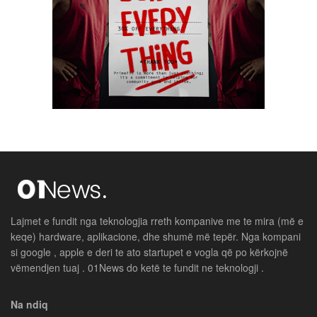
Lajmet e fundit nga teknologjia rreth kompanive me te mira (më e
keqe) hardware, aplikacione, dhe shumë më tepër. Nga kompani
si google , apple e deri te ato startupet e vogla që po kërkojnë
vëmendjen tuaj . 01News do ketë te fundit ne teknologji .
Na ndiq