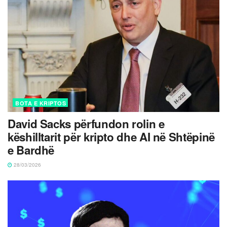
BOTA E KRIPTOS
David Sacks përfundon rolin e
këshilltarit për kripto dhe AI në Shtëpinë
e Bardhë
28/03/2026