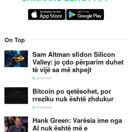
On Top
.
Sam Altman sfidon Silicon
Valley: jo çdo përparim duhet
të vijë sa më shpejt
03/08/2026
Bitcoin po qetësohet, por
rreziku nuk është zhdukur
06/08/2026
Hank Green: Varësia ime nga
AI nuk është më e