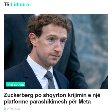
Të
Lidhura
KRYESORE
Zuckerberg po shqyrton krijimin e një
platforme parashikimesh për Meta
24/06/2026