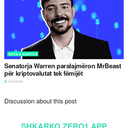
BOTA E KRIPTOS
Senatorja Warren paralajmëron MrBeast
për kriptovalutat tek fëmijët
24/03/2026
Discussion about this post
SHKARKO ZERO1 APP