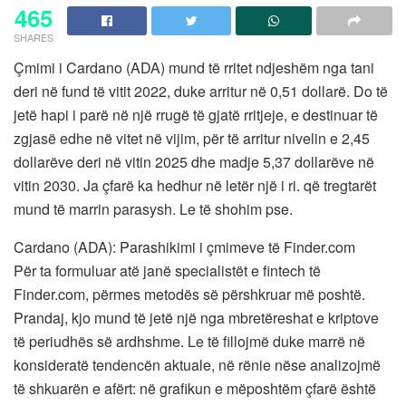
465
SHARES
Çmimi i Cardano (ADA) mund të rritet ndjeshëm nga tani
deri në fund të vitit 2022, duke arritur në 0,51 dollarë. Do të
jetë hapi i parë në një rrugë të gjatë rritjeje, e destinuar të
zgjasë edhe në vitet në vijim, për të arritur nivelin e 2,45
dollarëve deri në vitin 2025 dhe madje 5,37 dollarëve në
vitin 2030. Ja çfarë ka hedhur në letër një i ri. që tregtarët
mund të marrin parasysh. Le të shohim pse.
Cardano (ADA): Parashikimi i çmimeve të Finder.com
Për ta formuluar atë janë specialistët e fintech të
Finder.com, përmes metodës së përshkruar më poshtë.
Prandaj, kjo mund të jetë një nga mbretëreshat e kriptove
të periudhës së ardhshme. Le të fillojmë duke marrë në
konsideratë tendencën aktuale, në rënie nëse analizojmë
të shkuarën e afërt: në grafikun e mëposhtëm çfarë është