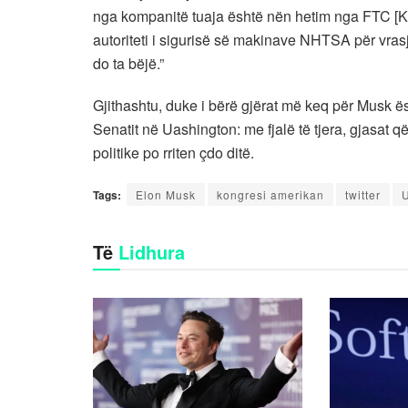
nga kompanitë tuaja është nën hetim nga FTC [Kom
autoriteti i sigurisë së makinave NHTSA për vras
do ta bëjë.”
Gjithashtu, duke i bërë gjërat më keq për Musk ës
Senatit në Uashington: me fjalë të tjera, gjasat q
politike po rriten çdo ditë.
Tags:
Elon Musk
kongresi amerikan
twitter
Të
Lidhura