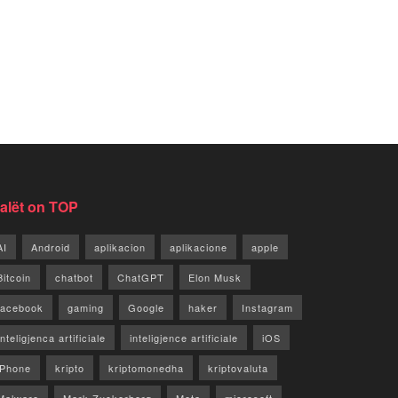
jalët on TOP
AI
Android
aplikacion
aplikacione
apple
Bitcoin
chatbot
ChatGPT
Elon Musk
facebook
gaming
Google
haker
Instagram
Inteligjenca artificiale
inteligjence artificiale
iOS
iPhone
kripto
kriptomonedha
kriptovaluta