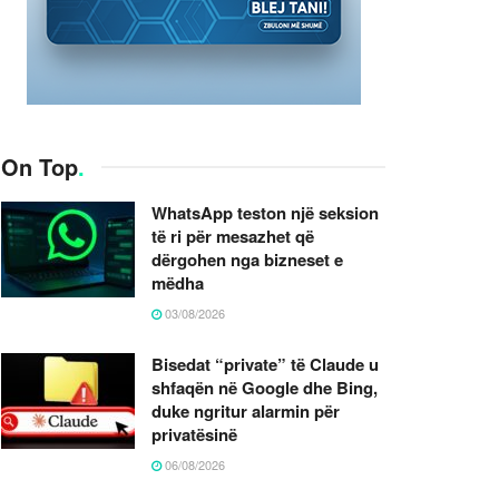
On Top
.
WhatsApp teston një seksion
të ri për mesazhet që
dërgohen nga bizneset e
mëdha
03/08/2026
Bisedat “private” të Claude u
shfaqën në Google dhe Bing,
duke ngritur alarmin për
privatësinë
06/08/2026