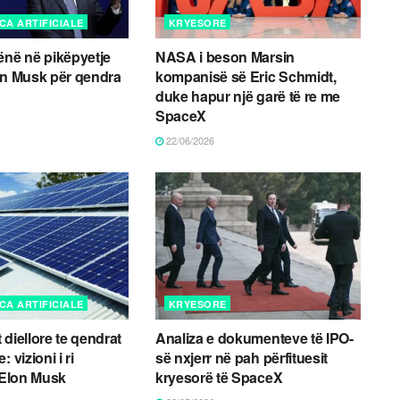
CA ARTIFICIALE
KRYESORE
ënë në pikëpyetje
NASA i beson Marsin
on Musk për qendra
kompanisë së Eric Schmidt,
duke hapur një garë të re me
SpaceX
22/06/2026
CA ARTIFICIALE
KRYESORE
diellore te qendrat
Analiza e dokumenteve të IPO-
 vizioni i ri
së nxjerr në pah përfituesit
i Elon Musk
kryesorë të SpaceX