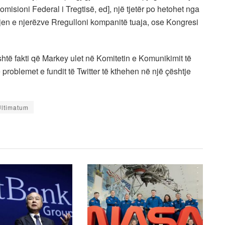
isioni Federal i Tregtisë, ed], një tjetër po hetohet nga
jen e njerëzve Rregulloni kompanitë tuaja, ose Kongresi
htë fakti që Markey ulet në Komitetin e Komunikimit të
ë problemet e fundit të Twitter të kthehen në një çështje
Ultimatum