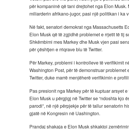
për kompaninë që tani drejtohet nga Elon Musk. M
miliarderin afrikano-jugor, pasi një politikan i k
Në fakt, senatori demokrat nga Massachusetts Ed
Elon Musk që të zgjidhë problemet e rrjetit të tij 
Shkëmbimi mes Markey dhe Musk vjen pasi senator
për çështjen e rriqrave blu të Twitter.
Për Markey, problemi i kontrolleve të verifikimit n
Washington Post, për të demonstruar problemet e 
Twitter, duke marrë menjëherë verifikimin e profi
Pas presionit nga Markey për të kuptuar arsyet e ve
Elon Musk u përgjigj në Twitter se “ndoshta kjo ës
parodi”, në një përpjekje për të tallur senatorin h
gjatë në Kongresin në Uashington.
Prandaj shakaja e Elon Musk shkaktoi zemërimin e