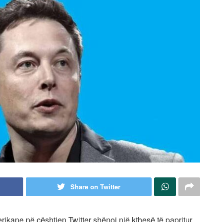
Share on Twitter
ikane në çështjen Twitter shënoi një kthesë të papritur