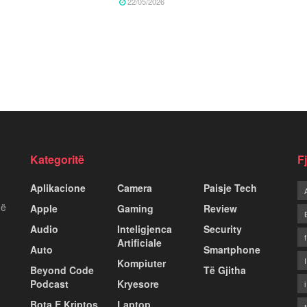
22/05/2026
Kategoritë
F
Aplikacione
Camera
Paisje Tech
më
Apple
Gaming
Review
Audio
Inteligjenca
Security
Artificiale
Auto
Smartphone
Kompiuter
Beyond Code
Të Gjitha
Podcast
Kryesore
Bota E Kriptos
Laptop