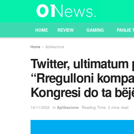
HOME
REVIEW
GAMING
PAISJE 
Home
Aplikacione
Twitter, ultimatum 
“Rregulloni kompan
Kongresi do ta bëj
14/11/2022
in
Aplikacione
Reading Time: 2 mins read