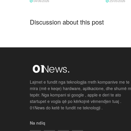
04/06/2026
25/05/2026
Discussion about this post
Lajmet e fundit nga teknologjia rreth kompanive me te
mira (më e keqe) hardware, aplikacione, dhe shumë 
tepër. Nga kompani si google , apple e deri te ato
startupet e vogla që po kërkojnë vëmendjen tuaj .
01News do ketë te fundit ne teknologji .
Na ndiq