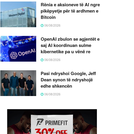
Rënia e aksioneve të AI ngre
pikëpyetje për të ardhmen e
Bitcoin
06/08/2026
OpenAI zbulon se agjentët e
saj AI koordinuan sulme
kibernetike pa u vënë re
06/08/2026
Pasi ndryshoi Google, Jeff
Dean synon të ndryshojë
edhe shkencën
06/08/2026