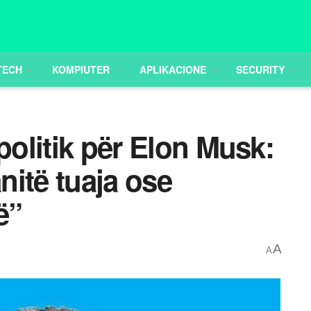
TECH
KOMPIUTER
APLIKACIONE
SECURITY
politik për Elon Musk:
itë tuaja ose
ë”
A
A