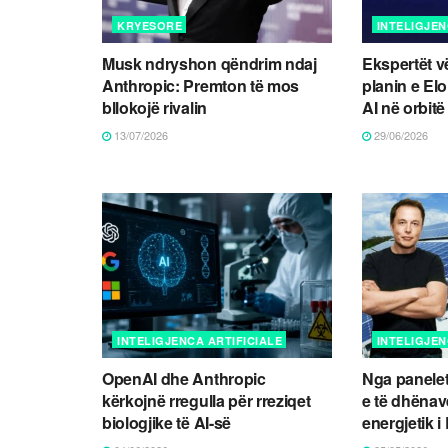
KRYESORE
INTELIGJEN
Musk ndryshon qëndrim ndaj
Ekspertët v
Anthropic: Premton të mos
planin e El
bllokojë rivalin
AI në orbitë
13/07/2026
29/06/2026
INTELIGJENCA ARTIFICIALE
INTELIGJEN
OpenAI dhe Anthropic
Nga panelet 
kërkojnë rregulla për rreziqet
e të dhënave:
biologjike të AI-së
energjetik 