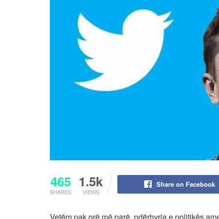
465
1.5k
Share on Facebook
SHARES
VIEWS
Vetëm pak orë më parë, ndërhyrja e politikës amer