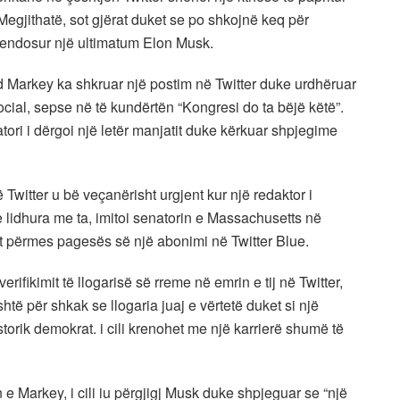
egjithatë, sot gjërat duket se po shkojnë keq për
a vendosur një ultimatum Elon Musk.
 Markey ka shkruar një postim në Twitter duke urdhëruar
social, sepse në të kundërtën “Kongresi do ta bëjë këtë”.
i i dërgoi një letër manjatit duke kërkuar shpjegime
ë Twitter u bë veçanërisht urgjent kur një redaktor i
lidhura me ta, imitoi senatorin e Massachusetts në
lit përmes pagesës së një abonimi në Twitter Blue.
rifikimit të llogarisë së rreme në emrin e tij në Twitter,
htë për shkak se llogaria juaj e vërtetë duket si një
istorik demokrat. i cili krenohet me një karrierë shumë të
 Markey, i cili iu përgjigj Musk duke shpjeguar se “një