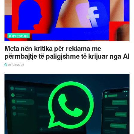
KRYESORE
Meta nën kritika për reklama me
përmbajtje të paligjshme të krijuar nga AI
06/08/2026