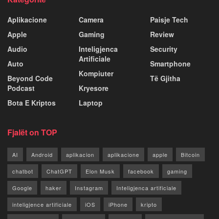
Aplikacione
Camera
Paisje Tech
Apple
Gaming
Review
Audio
Inteligjenca
Security
Artificiale
Auto
Smartphone
Kompiuter
Beyond Code
Të Gjitha
Podcast
Kryesore
Bota E Kriptos
Laptop
Fjalët on TOP
AI
Android
aplikacion
aplikacione
apple
Bitcoin
chatbot
ChatGPT
Elon Musk
facebook
gaming
Google
haker
Instagram
Inteligjenca artificiale
inteligjence artificiale
iOS
iPhone
kripto