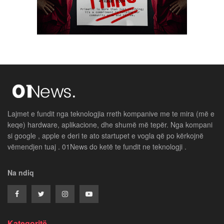
Lajmet e fundit nga teknologjia rreth kompanive me te mira (më e
keqe) hardware, aplikacione, dhe shumë më tepër. Nga kompani
si google , apple e deri te ato startupet e vogla që po kërkojnë
vëmendjen tuaj . 01News do ketë te fundit ne teknologji .
Na ndiq
Kategoritë