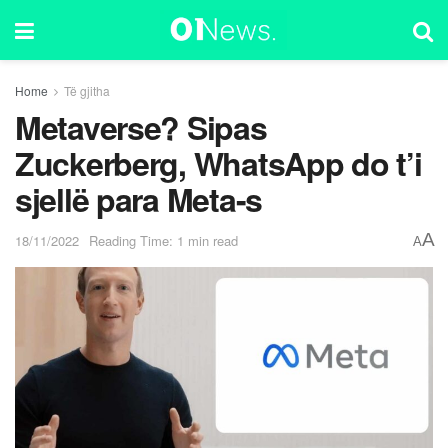
Home
Të gjitha
Metaverse? Sipas
Zuckerberg, WhatsApp do t’i
sjellë para Meta-s
A
18/11/2022
Reading Time: 1 min read
A