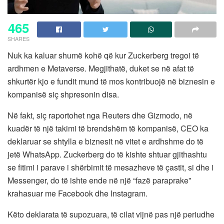
465
SHARES
Nuk ka kaluar shumë kohë që kur Zuckerberg tregoi të
ardhmen e Metaverse. Megjithatë, duket se në afat të
shkurtër kjo e fundit mund të mos kontribuojë në biznesin e
kompanisë siç shpresonin disa.
Në fakt, siç raportohet nga Reuters dhe Gizmodo, në
kuadër të një takimi të brendshëm të kompanisë, CEO ka
deklaruar se shtylla e biznesit në vitet e ardhshme do të
jetë WhatsApp. Zuckerberg do të kishte shtuar gjithashtu
se fitimi i parave i shërbimit të mesazheve të çastit, si dhe i
Messenger, do të ishte ende në një “fazë paraprake”
krahasuar me Facebook dhe Instagram.
Këto deklarata të supozuara, të cilat vijnë pas një periudhe