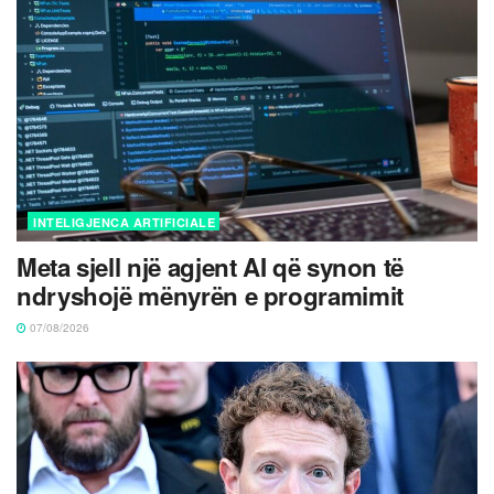
INTELIGJENCA ARTIFICIALE
Meta sjell një agjent AI që synon të
ndryshojë mënyrën e programimit
07/08/2026