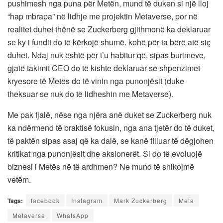
pushimesh nga puna për Metën, mund të duken si një lloj
“hap mbrapa” në lidhje me projektin Metaverse, por në
realitet duhet thënë se Zuckerberg gjithmonë ka deklaruar
se ky i fundit do të kërkojë shumë. kohë për ta bërë atë siç
duhet. Ndaj nuk është për t’u habitur që, sipas burimeve,
gjatë takimit CEO do të kishte deklaruar se shpenzimet
kryesore të Metës do të vinin nga punonjësit (duke
theksuar se nuk do të lidheshin me Metaverse).
Me pak fjalë, nëse nga njëra anë duket se Zuckerberg nuk
ka ndërmend të braktisë fokusin, nga ana tjetër do të duket,
të paktën sipas asaj që ka dalë, se kanë filluar të dëgjohen
kritikat nga punonjësit dhe aksionerët. Si do të evoluojë
biznesi i Metës në të ardhmen? Ne mund të shikojmë
vetëm.
Tags:
facebook
Instagram
Mark Zuckerberg
Meta
Metaverse
WhatsApp