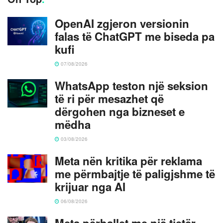
OpenAI zgjeron versionin
falas të ChatGPT me biseda pa
kufi
07/08/2026
WhatsApp teston një seksion
të ri për mesazhet që
dërgohen nga bizneset e
mëdha
03/08/2026
Meta nën kritika për reklama
me përmbajtje të paligjshme të
krijuar nga AI
06/08/2026
Meta përballet me një tjetër