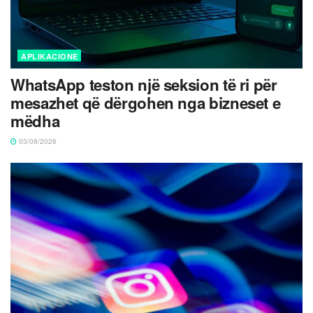
APLIKACIONE
WhatsApp teston një seksion të ri për
mesazhet që dërgohen nga bizneset e
mëdha
03/08/2026