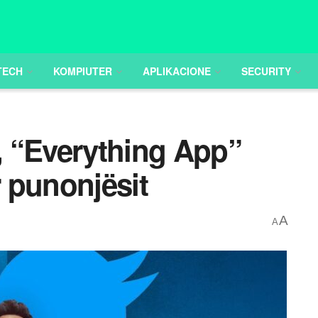
TECH
KOMPIUTER
APLIKACIONE
SECURITY
0, “Everything App”
 punonjësit
A
A