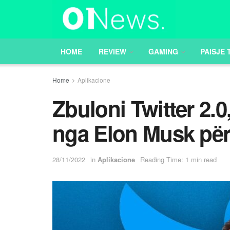
HOME
REVIEW
GAMING
PAISJE 
Home
Aplikacione
Zbuloni Twitter 2.
nga Elon Musk për
28/11/2022
in
Aplikacione
Reading Time: 1 min read