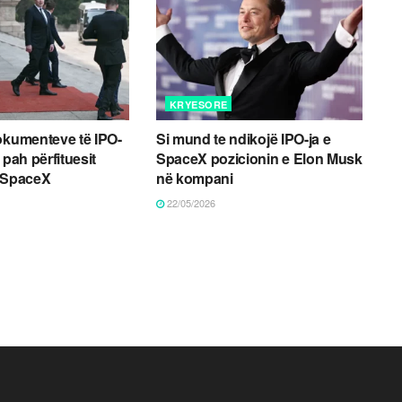
KRYESORE
okumenteve të IPO-
Si mund te ndikojë IPO-ja e
 pah përfituesit
SpaceX pozicionin e Elon Musk
ë SpaceX
në kompani
22/05/2026