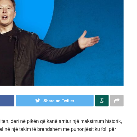
Share on Twitter
iten, deri në pikën që kanë arritur një maksimum historik,
ocial në një takim të brendshëm me punonjësit ku foli për