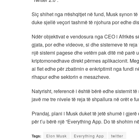
Siç shihet nga rrëshqitjet në fund, Musk synon të r
duke sjellë veçori tashmë të njohura por edhe disa
Ndër objektivat e vendosura nga CEO i Afrikës s
gjata, por edhe videove, si dhe sistemeve të reja t
një sistemi pagese dhe vetëm pak ditë më parë u
kriptomonedhave direkt përmes aplikacionit. Megj
ai flet edhe për zbatimin e enkriptimit nga fundi
rihapur edhe sektorin e mesazheve.
Natyrisht, referencë i është bërë edhe sistemit të ri t
javë me tre nivele të reja të shpallura në orët e fun
Prandaj, plani i Musk duket të jetë shumë i gjerë d
për t’u bërë një “Everything App. Do të shohim në
Tags:
Elon Musk
Everything App
twitter