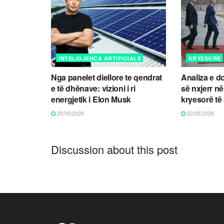
INTELIGJENCA ARTIFICIALE
KRYESORE
Nga panelet diellore te qendrat
Analiza e d
e të dhënave: vizioni i ri
së nxjerr në
energjetik i Elon Musk
kryesorë t
25/05/2026
22/05/2026
Discussion about this post