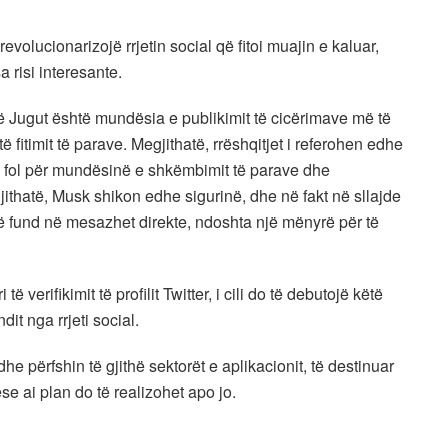
evolucionarizojë rrjetin social që fitoi muajin e kaluar,
 risi interesante.
ë Jugut është mundësia e publikimit të cicërimave më të
ë fitimit të parave. Megjithatë, rrëshqitjet i referohen edhe
 fol për mundësinë e shkëmbimit të parave dhe
ithatë, Musk shikon edhe sigurinë, dhe në fakt në sllajde
 në fund në mesazhet direkte, ndoshta një mënyrë për të
ë verifikimit të profilit Twitter, i cili do të debutojë këtë
dit nga rrjeti social.
he përfshin të gjithë sektorët e aplikacionit, të destinuar
se ai plan do të realizohet apo jo.