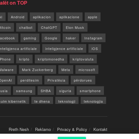
jalët on TOP
AI
Android
aplikacion
aplikacione
apple
Bitcoin
chatbot
ChatGPT
Elon Musk
facebook
gaming
Google
haker
Instagram
Inteligjenca artificiale
inteligjence artificiale
iOS
iPhone
kripto
kriptomonedha
kriptovaluta
Malware
Mark Zuckerberg
Meta
microsoft
OpenAI
perditesim
Privatësia
përdorues
rusia
samsung
SHBA
siguria
smartphone
sulm kibernetik
te dhena
teknologji
teknologjia
TikTok
twitter
vecori
Video
WhatsApp
x
youtube
Rreth Nesh
Reklamo
Privacy & Policy
Kontakt