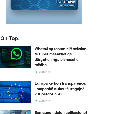
On Top
.
WhatsApp teston një seksion
të ri për mesazhet që
dërgohen nga bizneset e
mëdha
03/08/2026
Europa kërkon transparencë:
kompanitë duhet të tregojnë
kur përdorin AI
04/08/2026
Samsung ndalon aplikacionet