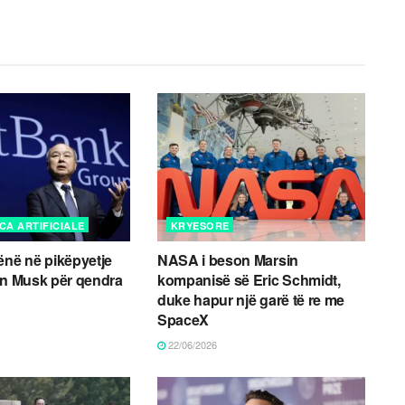
CA ARTIFICIALE
KRYESORE
ënë në pikëpyetje
NASA i beson Marsin
on Musk për qendra
kompanisë së Eric Schmidt,
duke hapur një garë të re me
SpaceX
22/06/2026