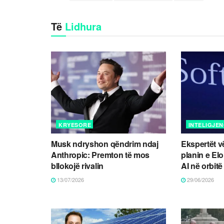
Të
Lidhura
KRYESORE
INTELIGJEN
Musk ndryshon qëndrim ndaj
Ekspertët v
Anthropic: Premton të mos
planin e El
bllokojë rivalin
AI në orbitë
13/07/2026
29/06/2026