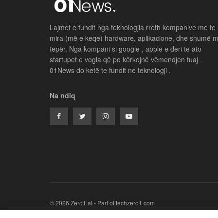
Lajmet e fundit nga teknologjia rreth kompanive me te
mira (më e keqe) hardware, aplikacione, dhe shumë 
tepër. Nga kompani si google , apple e deri te ato
startupet e vogla që po kërkojnë vëmendjen tuaj .
01News do ketë te fundit ne teknologji .
Na ndiq
© 2026 Zero1.al - Part of techzero1.com