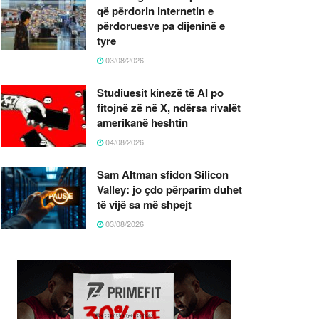
që përdorin internetin e
përdoruesve pa dijeninë e
tyre
03/08/2026
Studiuesit kinezë të AI po
fitojnë zë në X, ndërsa rivalët
amerikanë heshtin
04/08/2026
Sam Altman sfidon Silicon
Valley: jo çdo përparim duhet
të vijë sa më shpejt
03/08/2026