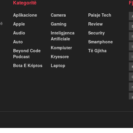
Kategoritë
F
Aplikacione
Camera
Paisje Tech
më
Apple
Gaming
Review
Audio
Inteligjenca
Security
Artificiale
Auto
Smartphone
Kompiuter
Beyond Code
Të Gjitha
Podcast
Kryesore
Bota E Kriptos
Laptop