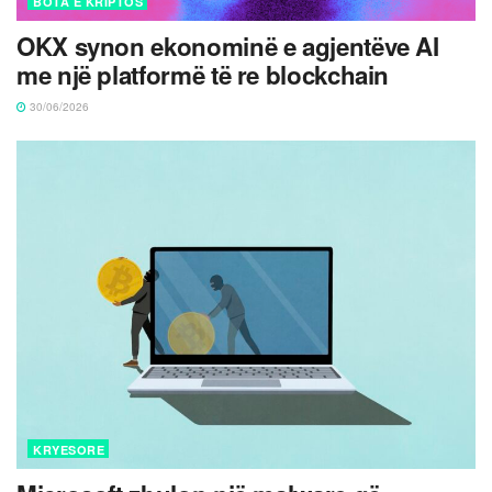
BOTA E KRIPTOS
OKX synon ekonominë e agjentëve AI
me një platformë të re blockchain
30/06/2026
KRYESORE