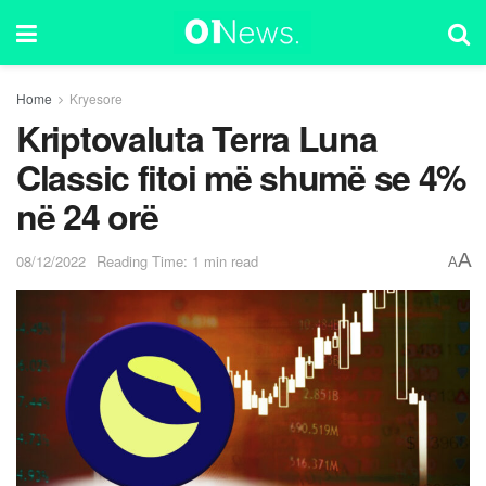
Home
Kryesore
Kriptovaluta Terra Luna
Classic fitoi më shumë se 4%
në 24 orë
A
08/12/2022
Reading Time: 1 min read
A