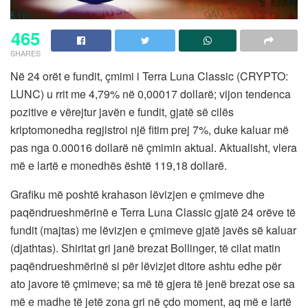
465
SHARES
Në 24 orët e fundit, çmimi i Terra Luna Classic (CRYPTO:
LUNC) u rrit me 4,79% në 0,00017 dollarë; vijon tendenca
pozitive e vërejtur javën e fundit, gjatë së cilës
kriptomonedha regjistroi një fitim prej 7%, duke kaluar më
pas nga 0.00016 dollarë në çmimin aktual. Aktualisht, vlera
më e lartë e monedhës është 119,18 dollarë.
Grafiku më poshtë krahason lëvizjen e çmimeve dhe
paqëndrueshmërinë e Terra Luna Classic gjatë 24 orëve të
fundit (majtas) me lëvizjen e çmimeve gjatë javës së kaluar
(djathtas). Shiritat gri janë brezat Bollinger, të cilat matin
paqëndrueshmërinë si për lëvizjet ditore ashtu edhe për
ato javore të çmimeve; sa më të gjera të jenë brezat ose sa
më e madhe të jetë zona gri në çdo moment, aq më e lartë