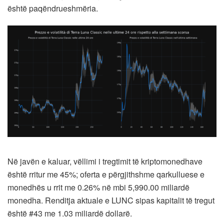
është paqëndrueshmëria.
Në javën e kaluar, vëllimi i tregtimit të kriptomonedhave
është rritur me 45%; oferta e përgjithshme qarkulluese e
monedhës u rrit me 0.26% në mbi 5,990.00 miliardë
monedha. Renditja aktuale e LUNC sipas kapitalit të tregut
është #43 me 1.03 miliardë dollarë.