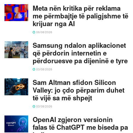
Meta nën kritika për reklama
me përmbajtje të paligjshme të
krijuar nga AI
06/08/2026
Samsung ndalon aplikacionet
që përdorin internetin e
përdoruesve pa dijeninë e tyre
03/08/2026
Sam Altman sfidon Silicon
Valley: jo çdo përparim duhet
të vijë sa më shpejt
03/08/2026
OpenAI zgjeron versionin
falas të ChatGPT me biseda pa