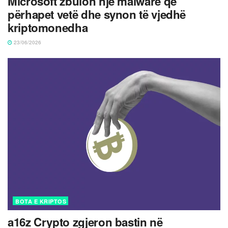
Microsoft zbulon një malware që
përhapet vetë dhe synon të vjedhë
kriptomonedha
23/06/2026
BOTA E KRIPTOS
a16z Crypto zgjeron bastin në