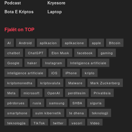
Podcast
Kryesore
Bota E Kriptos
Laptop
Fjalët on TOP
AI
Android
aplikacion
aplikacione
apple
Bitcoin
chatbot
ChatGPT
Elon Musk
facebook
gaming
Google
haker
Instagram
Inteligjenca artificiale
inteligjence artificiale
iOS
iPhone
kripto
kriptomonedha
kriptovaluta
Malware
Mark Zuckerberg
Meta
microsoft
OpenAI
perditesim
Privatësia
përdorues
rusia
samsung
SHBA
siguria
smartphone
sulm kibernetik
te dhena
teknologji
teknologjia
TikTok
twitter
vecori
Video