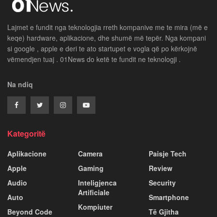
Lajmet e fundit nga teknologjia rreth kompanive me te mira (më e
keqe) hardware, aplikacione, dhe shumë më tepër. Nga kompani
si google , apple e deri te ato startupet e vogla që po kërkojnë
vëmendjen tuaj . 01News do ketë te fundit ne teknologji .
Na ndiq
Kategoritë
Aplikacione
Camera
Paisje Tech
Apple
Gaming
Review
Audio
Inteligjenca
Security
Artificiale
Auto
Smartphone
Kompiuter
Beyond Code
Të Gjitha