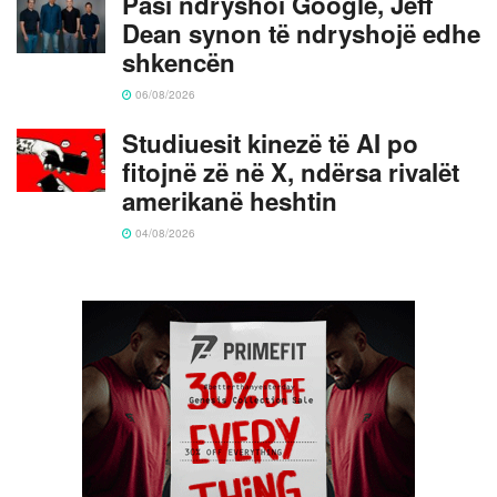
Pasi ndryshoi Google, Jeff
Dean synon të ndryshojë edhe
shkencën
06/08/2026
Studiuesit kinezë të AI po
fitojnë zë në X, ndërsa rivalët
amerikanë heshtin
04/08/2026