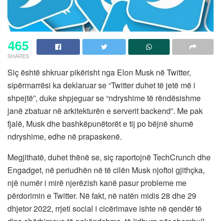
465
SHARES
Siç është shkruar pikërisht nga Elon Musk në Twitter,
sipërmarrësi ka deklaruar se “Twitter duhet të jetë më i
shpejtë”, duke shpjeguar se “ndryshime të rëndësishme
janë zbatuar në arkitekturën e serverit backend”. Me pak
fjalë, Musk dhe bashkëpunëtorët e tij po bëjnë shumë
ndryshime, edhe në prapaskenë.
Megjithatë, duhet thënë se, siç raportojnë TechCrunch dhe
Engadget, në periudhën në të cilën Musk njoftoi gjithçka,
një numër i mirë njerëzish kanë pasur probleme me
përdorimin e Twitter. Në fakt, në natën midis 28 dhe 29
dhjetor 2022, rrjeti social i cicërimave ishte në qendër të