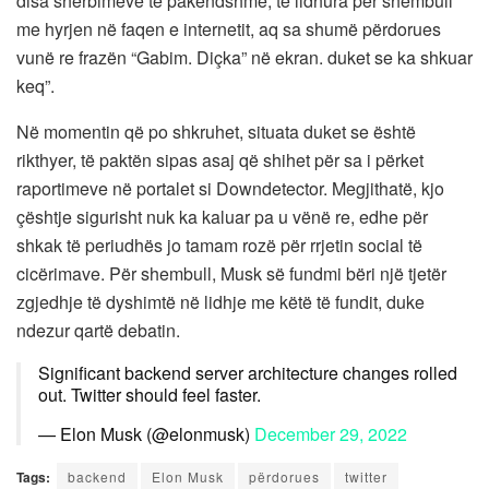
disa shërbimeve të pakëndshme, të lidhura për shembull
me hyrjen në faqen e internetit, aq sa shumë përdorues
vunë re frazën “Gabim. Diçka” në ekran. duket se ka shkuar
keq”.
Në momentin që po shkruhet, situata duket se është
rikthyer, të paktën sipas asaj që shihet për sa i përket
raportimeve në portalet si Downdetector. Megjithatë, kjo
çështje sigurisht nuk ka kaluar pa u vënë re, edhe për
shkak të periudhës jo tamam rozë për rrjetin social të
cicërimave. Për shembull, Musk së fundmi bëri një tjetër
zgjedhje të dyshimtë në lidhje me këtë të fundit, duke
ndezur qartë debatin.
Significant backend server architecture changes rolled
out. Twitter should feel faster.
— Elon Musk (@elonmusk)
December 29, 2022
Tags:
backend
Elon Musk
përdorues
twitter