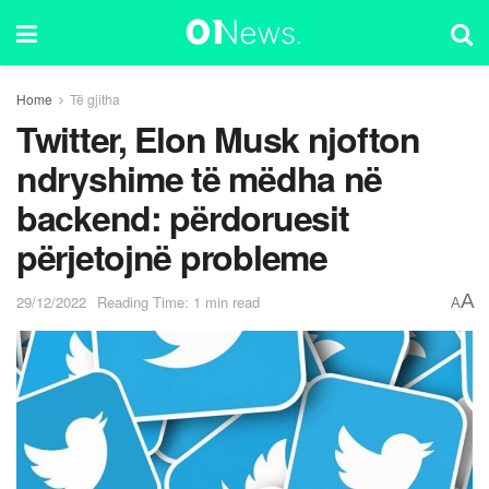
Home
Të gjitha
Twitter, Elon Musk njofton
ndryshime të mëdha në
backend: përdoruesit
përjetojnë probleme
A
29/12/2022
Reading Time: 1 min read
A