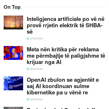
On Top
.
Inteligjenca artificiale po vë në
provë rrjetin elektrik të SHBA-
së
03/08/2026
Meta nën kritika për reklama
me përmbajtje të paligjshme të
krijuar nga AI
06/08/2026
OpenAI zbulon se agjentët e
saj AI koordinuan sulme
kibernetike pa u vënë re
06/08/2026