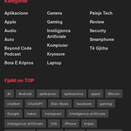
Kategoritë
Aplikacione
Camera
Paisje Tech
Apple
Gaming
Review
Audio
Inteligjenca
Security
Artificiale
Auto
Smartphone
Kompiuter
Beyond Code
Të Gjitha
Podcast
Kryesore
Bota E Kriptos
Laptop
Fjalët on TOP
AI
Android
aplikacion
aplikacione
apple
Bitcoin
chatbot
ChatGPT
Elon Musk
facebook
gaming
Google
haker
Instagram
Inteligjenca artificiale
inteligjence artificiale
iOS
iPhone
kripto