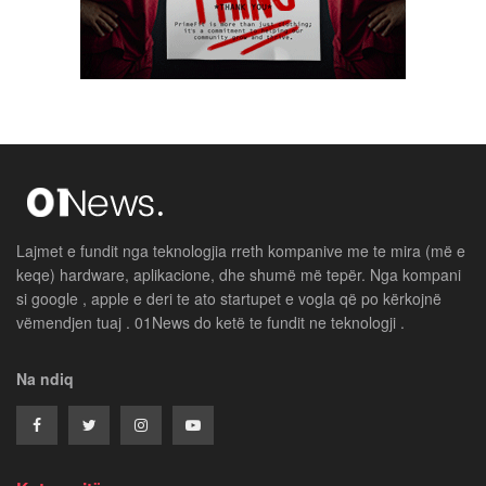
Lajmet e fundit nga teknologjia rreth kompanive me te mira (më e
keqe) hardware, aplikacione, dhe shumë më tepër. Nga kompani
si google , apple e deri te ato startupet e vogla që po kërkojnë
vëmendjen tuaj . 01News do ketë te fundit ne teknologji .
Na ndiq