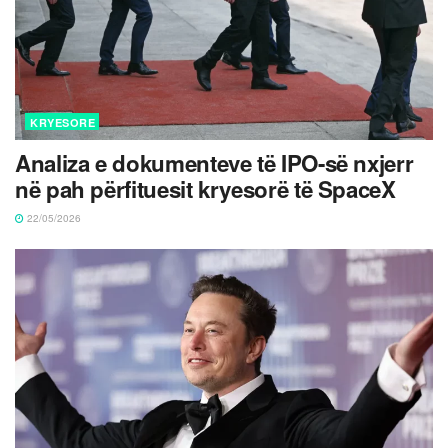
KRYESORE
Analiza e dokumenteve të IPO-së nxjerr
në pah përfituesit kryesorë të SpaceX
22/05/2026