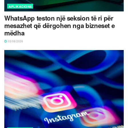
APLIKACIONE
WhatsApp teston një seksion të ri për
mesazhet që dërgohen nga bizneset e
mëdha
03/08/2026