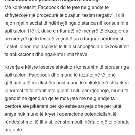
Më konkretisht, Facebook do të jetë në gjendje të
shfrytëzojë një procedurë të quajtur “testim negativ”, i cili
lejon rrjetin social të ndërhyjë nga distanca në konsumin e
aplikacionit të tij, duke e rritur atë në mënyrë të ekzagjeruar
në mënyrë që të testojë veçoritë pa u larguar përdoruesi.
Testet lidhen me aspekte të tilla si shpejtësia e ekzekutimit
të aplikacionit dhe ngarkimi i imazheve.
Kryerja e këtyre testeve shkakton konsumim të tepruar nga
aplikacioni Facebook dhe mund të rezultojnë të jenë
gjithashtu të rrezikshëm pasi mund të shkaktojnë shkarkim
jonormal të telefonit inteligjent, i cili, për rrjedhojë, mund të
gjendet në gjendjen që të mos jetë më në gjendje ta
përdorë atë pikërisht për kjo është arsyeja dhe për këtë
arsye nuk mund të kryeni operacione potencialisht të
rëndësishme, të tilla si, për shembull, bërja e një telefonate
urgjente.