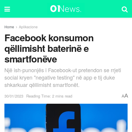
Home
Aplikacione
Facebook konsumon
qëllimisht baterinë e
smartfonëve
Një ish-punonjës i Facebook-ut pretendon se rrjeti
social kryen "negative testing" në app e tij duke
shkarkuar qëllimisht smartfonët.
A
30/01/2023
Reading Time: 2 mins read
A