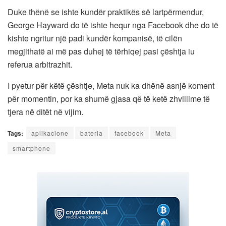
Duke thënë se ishte kundër praktikës së lartpërmendur,
George Hayward do të ishte hequr nga Facebook dhe do të
kishte ngritur një padi kundër kompanisë, të cilën
megjithatë ai më pas duhej të tërhiqej pasi çështja iu
referua arbitrazhit.
I pyetur për këtë çështje, Meta nuk ka dhënë asnjë koment
për momentin, por ka shumë gjasa që të ketë zhvillime të
tjera në ditët në vijim.
Tags:
aplikacione
bateria
facebook
Meta
smartphone