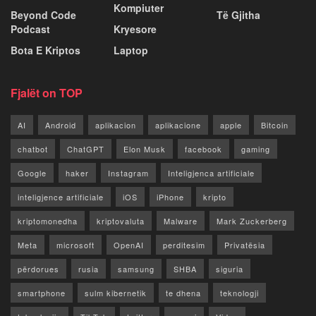
Kompiuter
Beyond Code
Të Gjitha
Podcast
Kryesore
Bota E Kriptos
Laptop
Fjalët on TOP
AI
Android
aplikacion
aplikacione
apple
Bitcoin
chatbot
ChatGPT
Elon Musk
facebook
gaming
Google
haker
Instagram
Inteligjenca artificiale
inteligjence artificiale
iOS
iPhone
kripto
kriptomonedha
kriptovaluta
Malware
Mark Zuckerberg
Meta
microsoft
OpenAI
perditesim
Privatësia
përdorues
rusia
samsung
SHBA
siguria
smartphone
sulm kibernetik
te dhena
teknologji