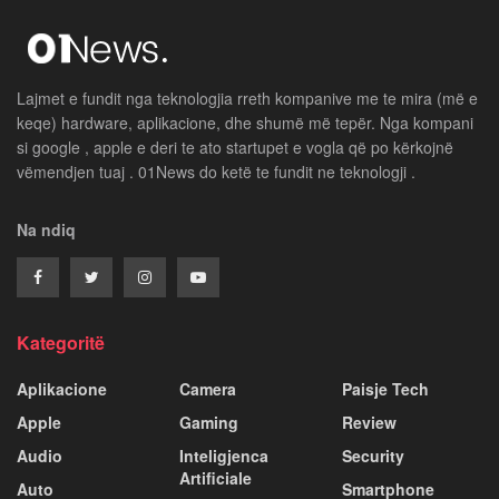
Lajmet e fundit nga teknologjia rreth kompanive me te mira (më e
keqe) hardware, aplikacione, dhe shumë më tepër. Nga kompani
si google , apple e deri te ato startupet e vogla që po kërkojnë
vëmendjen tuaj . 01News do ketë te fundit ne teknologji .
Na ndiq
Kategoritë
Aplikacione
Camera
Paisje Tech
Apple
Gaming
Review
Audio
Inteligjenca
Security
Artificiale
Auto
Smartphone