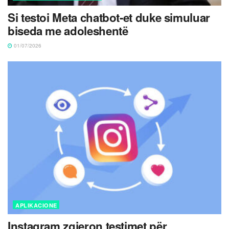
Si testoi Meta chatbot-et duke simuluar
biseda me adoleshentë
01/07/2026
APLIKACIONE
Instagram zgjeron testimet për