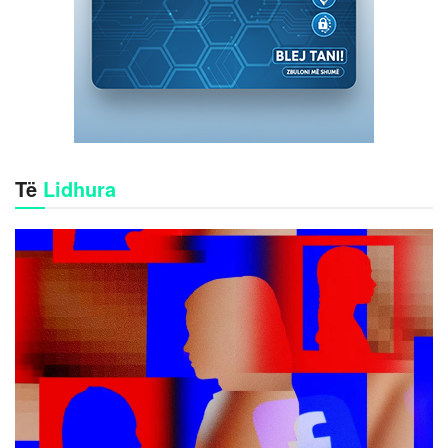
Të
Lidhura