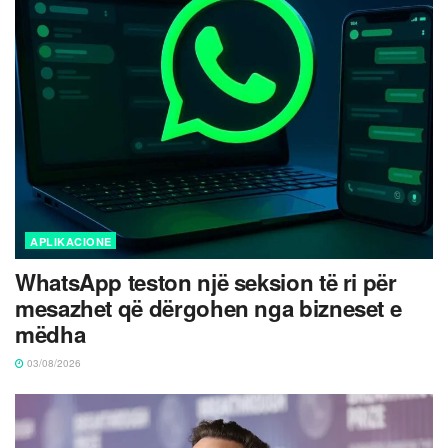
APLIKACIONE
WhatsApp teston një seksion të ri për
mesazhet që dërgohen nga bizneset e
mëdha
03/08/2026