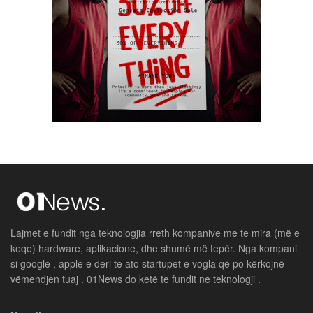
Lajmet e fundit nga teknologjia rreth kompanive me te mira (më e
keqe) hardware, aplikacione, dhe shumë më tepër. Nga kompani
si google , apple e deri te ato startupet e vogla që po kërkojnë
vëmendjen tuaj . 01News do ketë te fundit ne teknologji .