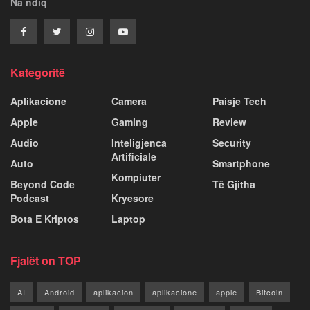
Na ndiq
Kategoritë
Aplikacione
Camera
Paisje Tech
Apple
Gaming
Review
Audio
Inteligjenca
Security
Artificiale
Auto
Smartphone
Kompiuter
Beyond Code
Të Gjitha
Podcast
Kryesore
Bota E Kriptos
Laptop
Fjalët on TOP
AI
Android
aplikacion
aplikacione
apple
Bitcoin