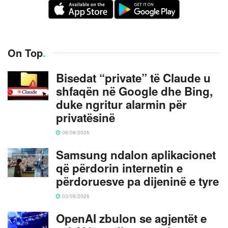
On Top
.
Bisedat “private” të Claude u
shfaqën në Google dhe Bing,
duke ngritur alarmin për
privatësinë
06/08/2026
Samsung ndalon aplikacionet
që përdorin internetin e
përdoruesve pa dijeninë e tyre
03/08/2026
OpenAI zbulon se agjentët e