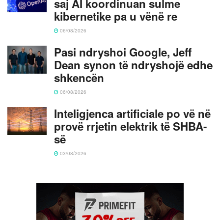
saj AI koordinuan sulme
kibernetike pa u vënë re
06/08/2026
Pasi ndryshoi Google, Jeff
Dean synon të ndryshojë edhe
shkencën
06/08/2026
Inteligjenca artificiale po vë në
provë rrjetin elektrik të SHBA-
së
03/08/2026