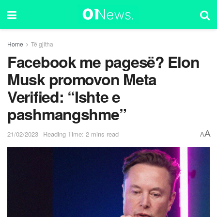
Home
Të gjitha
Facebook me pagesë? Elon
Musk promovon Meta
Verified: “Ishte e
pashmangshme”
A
21/02/2023
Reading Time: 2 mins read
A