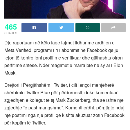
465
SHARES
Dje raportuam në këto faqe lajmet lidhur me ardhjen e
Meta Verified, programi i ri i abonimit në Facebook që ju
lejon të kontrolloni profilin e verifikuar dhe gjithashtu ofron
përfitime shtesë. Ndër reagimet e marra bie në sy ai i Elon
Musk.
Drejtori i Përgjithshëm i Twitter, i cili lançoi menjëherë
shërbimin Twitter Blue për përdoruesit, duke komentuar
zgjedhjen e kolegut të tij Mark Zuckerberg, tha se ishte një
zgjedhje “e pashmangshme”. Komenti erdhi. përgjigje ndaj
një postimi nga një profil që kishte akuzuar zotin Facebook
për kopjim të Twitter.