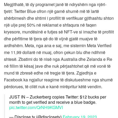
Megjithatë, të dy programet janë të ndryshëm nga njëri-
tjetri: Twitter Blue ofron një gamë shumë më të lartë
shërbimesh dhe shtimi i profilit të verifikuar gjithashtu shton
një ulje prej 50% në reklamat e shfaqura në faqen
kryesore, mundësinë e futjes së NFT-ve si imazhe të profilit
dhe përfitime të tjera që do të vijnë gjatë muajve të
ardhshëm. Meta, nga ana e saj, me sistemin Meta Verified
me 11,99 dollarë në muaj, ofron çekun blu dhe ndihmë
shtesë. Zbatimi do të nisë nga Australia dhe Zelanda e Re
në fillim të kësaj jave dhe nuk përjashtohet që më vonë të
mund të zbresë edhe në tregje të tjera. Zgjedhja e
Facebook ka ngjallur reagime të diskutueshme nga shumë
përdorues, të cilët nuk e kanë mirëpritur këtë vendim.
JUST IN – Zuckerberg copies Twitter: $12 bucks per
month to get verified and receive a blue badge.
pic.twitter.com/QrNH9KGMVI
— Disclose.tv (@disclosetv)
February 19, 2023