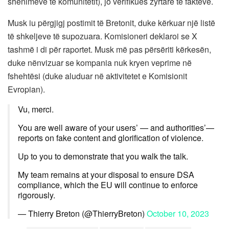
shënimeve të komunitetit), jo verifikues zyrtarë të fakteve.
Musk iu përgjigj postimit të Bretonit, duke kërkuar një listë
të shkeljeve të supozuara. Komisioneri deklaroi se X
tashmë i di për raportet. Musk më pas përsëriti kërkesën,
duke nënvizuar se kompania nuk kryen veprime në
fshehtësi (duke aluduar në aktivitetet e Komisionit
Evropian).
Vu, merci.
You are well aware of your users’ — and authorities’—
reports on fake content and glorification of violence.
Up to you to demonstrate that you walk the talk.
My team remains at your disposal to ensure DSA
compliance, which the EU will continue to enforce
rigorously.
— Thierry Breton (@ThierryBreton)
October 10, 2023