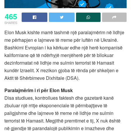
465
SHARES
Elon Musk kishte marrë tashmë një paralajmërim në lidhje
me përhapjen e lajmeve të rreme për luftën në Ukrainë.
Bashkimi Evropian i ka kërkuar edhe një herë kompanisë
kaliforniane që të ndërhyjë menjëherë për të bllokuar
dezinformatat në lidhje me sulmin terrorist të Hamasit
kundër Izraelit. X rrezikon gjoba të rënda për shkeljen e
Aktit të Shërbimeve Dixhitale (DSA).
Paralajmërim i ri për Elon Musk
Disa studiues, kontrollues faktesh dhe gazetarë kanë
zbuluar një rritje eksponenciale të përmbajtjeve të
paligjshme dhe lajmeve të rreme në lidhje me sulmin
terrorist të Hamasit. Megjithë premtimet e tij, X nuk është
në gjendje të parandalojë publikimin e imazheve dhe