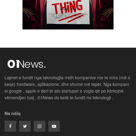
Lajmet e fundit nga teknologjia rreth kompanive me te mira (më e
keqe) hardware, aplikacione, dhe shumë më tepër. Nga kompani
si google , apple e deri te ato startupet e vogla që po kërkojnë
vëmendjen tuaj . 01News do ketë te fundit ne teknologji .
Na ndiq