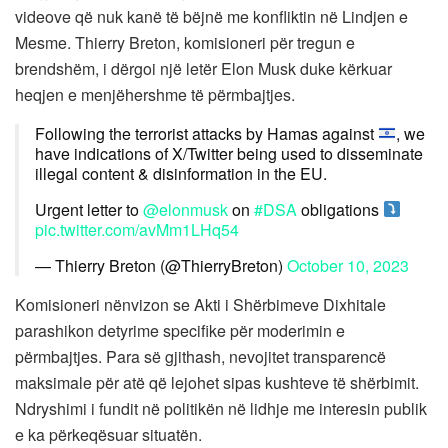
videove që nuk kanë të bëjnë me konfliktin në Lindjen e
Mesme. Thierry Breton, komisioneri për tregun e
brendshëm, i dërgoi një letër Elon Musk duke kërkuar
heqjen e menjëhershme të përmbajtjes.
Following the terrorist attacks by Hamas against
, we
have indications of X/Twitter being used to disseminate
illegal content & disinformation in the EU.
Urgent letter to
@elonmusk
on
#DSA
obligations
pic.twitter.com/avMm1LHq54
— Thierry Breton (@ThierryBreton)
October 10, 2023
Komisioneri nënvizon se Akti i Shërbimeve Dixhitale
parashikon detyrime specifike për moderimin e
përmbajtjes. Para së gjithash, nevojitet transparencë
maksimale për atë që lejohet sipas kushteve të shërbimit.
Ndryshimi i fundit në politikën në lidhje me interesin publik
e ka përkeqësuar situatën.