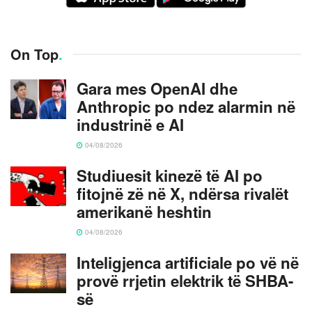
On Top
.
Gara mes OpenAI dhe
Anthropic po ndez alarmin në
industrinë e AI
04/08/2026
Studiuesit kinezë të AI po
fitojnë zë në X, ndërsa rivalët
amerikanë heshtin
04/08/2026
Inteligjenca artificiale po vë në
provë rrjetin elektrik të SHBA-
së