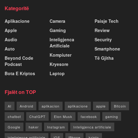
Kategoritë
Aplikacione
Camera
Paisje Tech
Apple
Gaming
Review
Audio
Inteligjenca
Security
Artificiale
Auto
Smartphone
Kompiuter
Beyond Code
Të Gjitha
Podcast
Kryesore
Bota E Kriptos
Laptop
Fjalët on TOP
AI
Android
aplikacion
aplikacione
apple
Bitcoin
chatbot
ChatGPT
Elon Musk
facebook
gaming
Google
haker
Instagram
Inteligjenca artificiale
inteligjence artificiale
iOS
iPhone
kripto