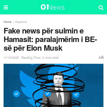
Home
Kryesore
Fake news për sulmin e
Hamasit: paralajmërim i BE-
së për Elon Musk
A
11/10/2023
Reading Time: 3 mins read
A