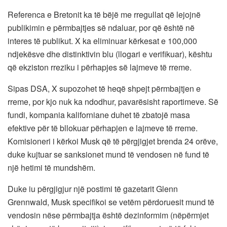
Referenca e Bretonit ka të bëjë me rregullat që lejojnë
publikimin e përmbajtjes së ndaluar, por që është në
interes të publikut. X ka eliminuar kërkesat e 100,000
ndjekësve dhe distinktivin blu (llogari e verifikuar), kështu
që ekziston rreziku i përhapjes së lajmeve të rreme.
Sipas DSA, X supozohet të heqë shpejt përmbajtjen e
rreme, por kjo nuk ka ndodhur, pavarësisht raportimeve. Së
fundi, kompania kaliforniane duhet të zbatojë masa
efektive për të bllokuar përhapjen e lajmeve të rreme.
Komisioneri i kërkoi Musk që të përgjigjet brenda 24 orëve,
duke kujtuar se sanksionet mund të vendosen në fund të
një hetimi të mundshëm.
Duke iu përgjigjur një postimi të gazetarit Glenn
Grennwald, Musk specifikoi se vetëm përdoruesit mund të
vendosin nëse përmbajtja është dezinformim (nëpërmjet