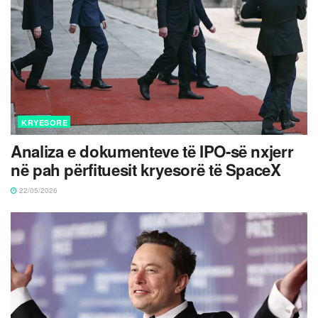
KRYESORE
Analiza e dokumenteve të IPO-së nxjerr
në pah përfituesit kryesorë të SpaceX
22/05/2026