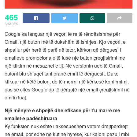
465
SHARES
Google ka lançuar një veçori të re të rëndësishme për
Gmail: një buton më të dukshëm të fshirjes. Kjo veçori, e
shpallur për herë të parë në tetor, kërkon që dërguesi i
emaileve promocionale të fusë një buton çregjistrimi me
një klikim në mesazhet e tij. Në versionin ueb të Gmail,
butoni blu shfaqet tani pranë emrit të dërguesit. Duke
klikuar në këtë buton, do të merrni një kërkesë konfirmimi,
pas së cilës Google do të dërgojë një email çregjistrimi në
emrin tuaj.
Një mënyrë e shpejtë dhe efikase për t’u marrë me
emailet e padëshiruara
Ky funksion nuk është i aksesueshëm vetëm drejtpërdrejt
në email, por edhe në kutinë hyrëse, kur kaloni pezull mbi