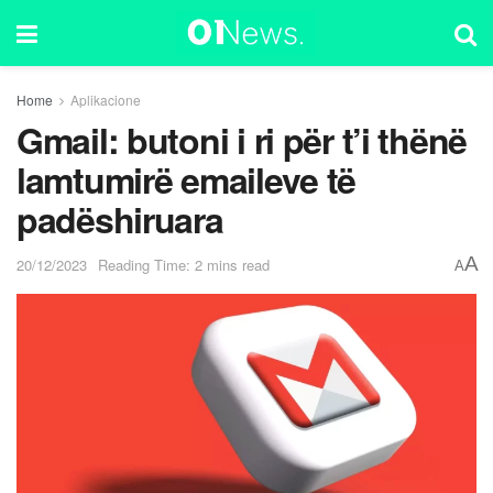
Home
Aplikacione
Gmail: butoni i ri për t’i thënë
lamtumirë emaileve të
padëshiruara
A
20/12/2023
Reading Time: 2 mins read
A