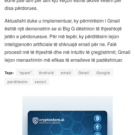
edhe pse tani për tani kjo veçori është aktive vetëm për
disa përdorues.
Aktualisht duke u implementuar, ky përmirësim i Gmail
është një demonstrim se si Big G dëshiron të thjeshtojë
jetën e përdoruesve. Për më tepër, ky përditësim lejon
inteligjencën artificiale të shkruajë email për ne. Falë
procesit më të thjeshtë dhe më intuitiv të çregjistrimit, Gmail
lejon menaxhimin më efikas të emaileve të padëshiruar.
Tags:
“spam”
Android
email
Gmail
Google
perditesim
vecori