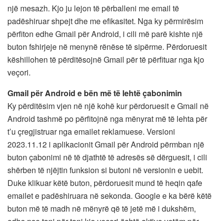
një mesazh. Kjo ju lejon të përballeni me email të
padëshiruar shpejt dhe me efikasitet. Nga ky përmirësim
përfiton edhe Gmail për Android, i cili më parë kishte një
buton fshirjeje në menynë rënëse të sipërme. Përdoruesit
këshillohen të përditësojnë Gmail për të përfituar nga kjo
veçori.
Gmail për Android e bën më të lehtë çabonimin
Ky përditësim vjen në një kohë kur përdoruesit e Gmail në
Android tashmë po përfitojnë nga mënyrat më të lehta për
t’u çregjistruar nga emailet reklamuese. Versioni
2023.11.12 i aplikacionit Gmail për Android përmban një
buton çabonimi në të djathtë të adresës së dërguesit, i cili
shërben të njëjtin funksion si butoni në versionin e uebit.
Duke klikuar këtë buton, përdoruesit mund të heqin qafe
emailet e padëshiruara në sekonda. Google e ka bërë këtë
buton më të madh në mënyrë që të jetë më i dukshëm,