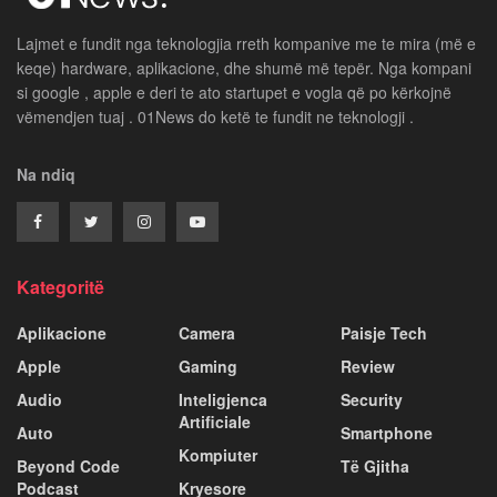
Lajmet e fundit nga teknologjia rreth kompanive me te mira (më e
keqe) hardware, aplikacione, dhe shumë më tepër. Nga kompani
si google , apple e deri te ato startupet e vogla që po kërkojnë
vëmendjen tuaj . 01News do ketë te fundit ne teknologji .
Na ndiq
Kategoritë
Aplikacione
Camera
Paisje Tech
Apple
Gaming
Review
Audio
Inteligjenca
Security
Artificiale
Auto
Smartphone
Kompiuter
Beyond Code
Të Gjitha
Podcast
Kryesore