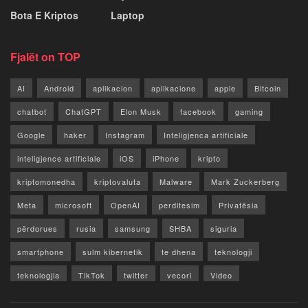
Bota E Kriptos
Laptop
Fjalët on TOP
AI
Android
aplikacion
aplikacione
apple
Bitcoin
chatbot
ChatGPT
Elon Musk
facebook
gaming
Google
haker
Instagram
Inteligjenca artificiale
inteligjence artificiale
iOS
iPhone
kripto
kriptomonedha
kriptovaluta
Malware
Mark Zuckerberg
Meta
microsoft
OpenAI
perditesim
Privatësia
përdorues
rusia
samsung
SHBA
siguria
smartphone
sulm kibernetik
te dhena
teknologji
teknologjia
TikTok
twitter
vecori
Video
WhatsApp
x
youtube