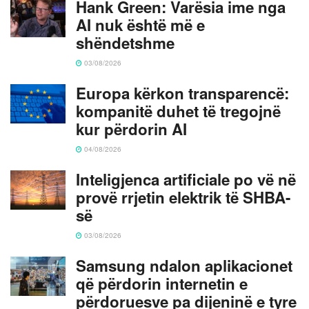
Hank Green: Varësia ime nga
AI nuk është më e
shëndetshme
03/08/2026
Europa kërkon transparencë:
kompanitë duhet të tregojnë
kur përdorin AI
04/08/2026
Inteligjenca artificiale po vë në
provë rrjetin elektrik të SHBA-
së
03/08/2026
Samsung ndalon aplikacionet
që përdorin internetin e
përdoruesve pa dijeninë e tyre