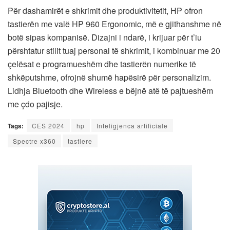
Për dashamirët e shkrimit dhe produktivitetit, HP ofron
tastierën me valë HP 960 Ergonomic, më e gjithanshme në
botë sipas kompanisë. Dizajni i ndarë, i krijuar për t’iu
përshtatur stilit tuaj personal të shkrimit, i kombinuar me 20
çelësat e programueshëm dhe tastierën numerike të
shkëputshme, ofrojnë shumë hapësirë ​​për personalizim.
Lidhja Bluetooth dhe Wireless e bëjnë atë të pajtueshëm
me çdo pajisje.
Tags:
CES 2024
hp
Inteligjenca artificiale
Spectre x360
tastiere