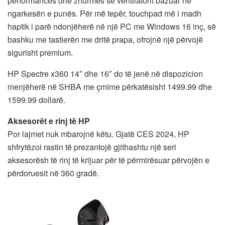
performancës dhe zhurmës së ventilatorit bazuar në
ngarkesën e punës. Për më tepër, touchpad më i madh
haptik i parë ndonjëherë në një PC me Windows 16 inç, së
bashku me tastierën me dritë prapa, ofrojnë një përvojë
sigurisht premium.
HP Spectre x360 14″ dhe 16″ do të jenë në dispozicion
menjëherë në SHBA me çmime përkatësisht 1499.99 dhe
1599.99 dollarë.
Aksesorët e rinj të HP
Por lajmet nuk mbarojnë këtu. Gjatë CES 2024, HP
shfrytëzoi rastin të prezantojë gjithashtu një seri
aksesorësh të rinj të krijuar për të përmirësuar përvojën e
përdoruesit në 360 gradë.