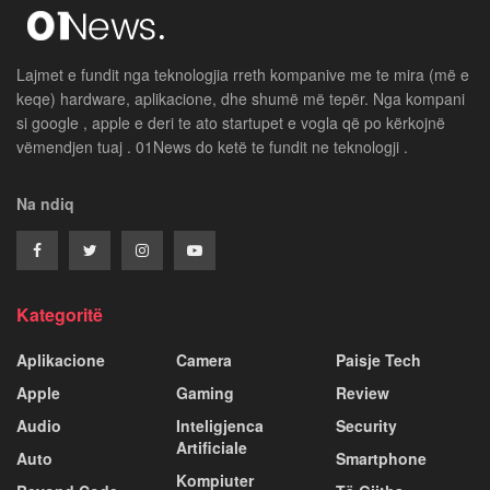
Lajmet e fundit nga teknologjia rreth kompanive me te mira (më e
keqe) hardware, aplikacione, dhe shumë më tepër. Nga kompani
si google , apple e deri te ato startupet e vogla që po kërkojnë
vëmendjen tuaj . 01News do ketë te fundit ne teknologji .
Na ndiq
Kategoritë
Aplikacione
Camera
Paisje Tech
Apple
Gaming
Review
Audio
Inteligjenca
Security
Artificiale
Auto
Smartphone
Kompiuter