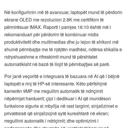
Në konfigurimin më të avancuar, laptopët mund të përdorin
ekrane OLED me rezolucion 2.8K me certifikim të
përmirësuar IMAX. Raporti i pamjes 16:10 është më i
rekomanduari për përdorim të kombinuar midis
produktivitetit dhe multimedias dhe ju lejon të shikoni më
shumë përmbajtje me të njëjtën madhësi, ndërsa shkalla e
ndryshueshme e rifreskimit mund të përshtatet
automatikisht në bazë të llojit të përmbajtjes së parë.
Por janë veçoritë e integruara të bazuara në AI që i bëjnë
laptopët e rinj të HP-së interesante. Këto përfshijnë
kamerën 9MP me rregullim automatik të ndriçimit
nëpërmjet harduerit; çipi i dedikuar i AI që mundëson
funksione sigurie si mbyllja në rast largimi; sinjalizimet e
privatësisë që sinjalizojnë sytë kureshtarë në ekran;
rregullimi automatik i ndriçimit; dhe optimizimi i