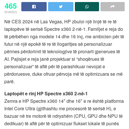
465
SHARES
Në CES 2024 në Las Vegas, HP zbuloi një linjë të re të
laptopëve të serisë Spectre x360 2-në-1. Familjet e reja do
të përbëhen nga modele 14 dhe 16 inç, me ambicien për të
futur në një epokë të re të llogaritjes së personalizuar
përmes përdorimit të teknologjive të pronarit gjenerues të
AI. Pajisjet e reja janë projektuar si “shoqërues të
personalizuar” të aftë për të parashikuar nevojat e
përdoruesve, duke ofruar përvoja më të optimizuara se më
parë.
Laptopët e rinj HP Spectre x360 2-në-1
Zemra e HP Spectre x360 14″ dhe 16″ e re është platforma
Intel Core Ultra (gjithashtu me procesorë të serisë H), e
bazuar në tre motorë të ndryshëm (CPU, GPU dhe NPU të
dedikuar) të aftë për të optimizuar flukset lokale të punës