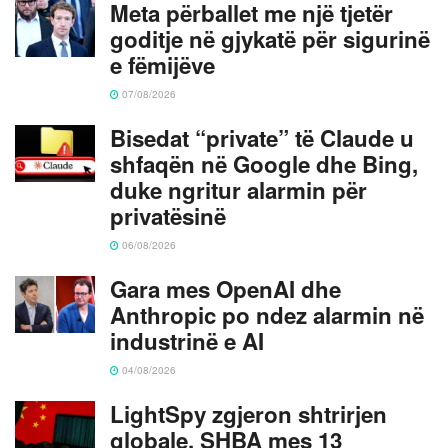
Meta përballet me një tjetër
goditje në gjykatë për sigurinë
e fëmijëve
07/08/2026
Bisedat “private” të Claude u
shfaqën në Google dhe Bing,
duke ngritur alarmin për
privatësinë
06/08/2026
Gara mes OpenAI dhe
Anthropic po ndez alarmin në
industrinë e AI
04/08/2026
LightSpy zgjeron shtrirjen
globale, SHBA mes 13