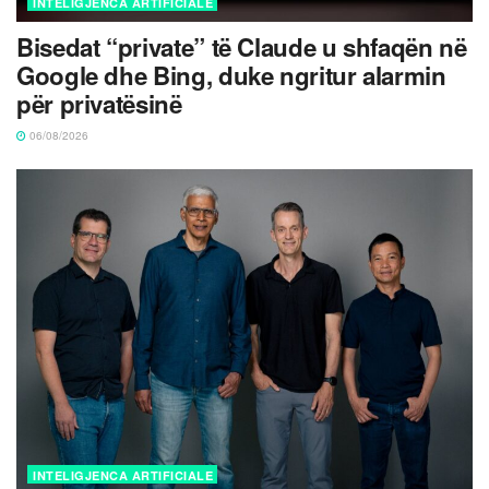
INTELIGJENCA ARTIFICIALE
Bisedat “private” të Claude u shfaqën në
Google dhe Bing, duke ngritur alarmin
për privatësinë
06/08/2026
INTELIGJENCA ARTIFICIALE