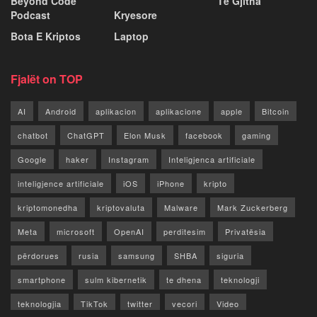
Beyond Code
Të Gjitha
Podcast
Kryesore
Bota E Kriptos
Laptop
Fjalët on TOP
AI
Android
aplikacion
aplikacione
apple
Bitcoin
chatbot
ChatGPT
Elon Musk
facebook
gaming
Google
haker
Instagram
Inteligjenca artificiale
inteligjence artificiale
iOS
iPhone
kripto
kriptomonedha
kriptovaluta
Malware
Mark Zuckerberg
Meta
microsoft
OpenAI
perditesim
Privatësia
përdorues
rusia
samsung
SHBA
siguria
smartphone
sulm kibernetik
te dhena
teknologji
teknologjia
TikTok
twitter
vecori
Video