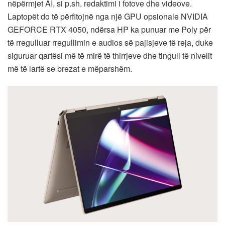
nëpërmjet AI, si p.sh. redaktimi i fotove dhe videove.
Laptopët do të përfitojnë nga një GPU opsionale NVIDIA
GEFORCE RTX 4050, ndërsa HP ka punuar me Poly për
të rregulluar rregullimin e audios së pajisjeve të reja, duke
siguruar qartësi më të mirë të thirrjeve dhe tingull të nivelit
më të lartë se brezat e mëparshëm.