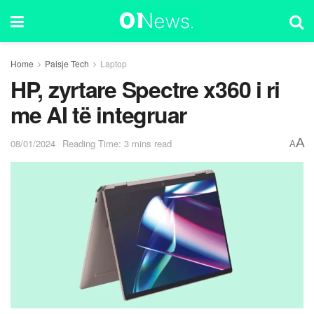
Home
Paisje Tech
Laptop
HP, zyrtare Spectre x360 i ri
me AI të integruar
A
08/01/2024
Reading Time: 3 mins read
A