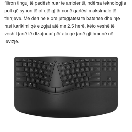
filtron tinguj të padëshiruar të ambientit, ndërsa teknologjia
poli që synon të ofrojë gjithmonë qartësi maksimale të
thirrjeve. Me deri në 8 orë jetëgjatësi të baterisë dhe një
rast karikimi që e zgjat atë me 2.5 herë, këto veshë të
veshit janë të dizajnuar për ata që janë gjithmonë në
lëvizje.