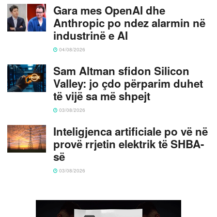
Gara mes OpenAI dhe
Anthropic po ndez alarmin në
industrinë e AI
04/08/2026
Sam Altman sfidon Silicon
Valley: jo çdo përparim duhet
të vijë sa më shpejt
03/08/2026
Inteligjenca artificiale po vë në
provë rrjetin elektrik të SHBA-
së
03/08/2026