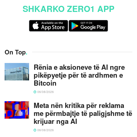
SHKARKO ZERO1 APP
On Top
.
Rënia e aksioneve të AI ngre
pikëpyetje për të ardhmen e
Bitcoin
06/08/2026
Meta nën kritika për reklama
me përmbajtje të paligjshme të
krijuar nga AI
06/08/2026