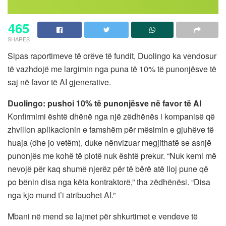
465
SHARES
Sipas raportimeve të orëve të fundit, Duolingo ka vendosur
të vazhdojë me largimin nga puna të 10% të punonjësve të
saj në favor të AI gjenerative.
Duolingo: pushoi 10% të punonjësve në favor të AI
Konfirmimi është dhënë nga një zëdhënës i kompanisë që
zhvillon aplikacionin e famshëm për mësimin e gjuhëve të
huaja (dhe jo vetëm), duke nënvizuar megjithatë se asnjë
punonjës me kohë të plotë nuk është prekur. “Nuk kemi më
nevojë për kaq shumë njerëz për të bërë atë lloj pune që
po bënin disa nga këta kontraktorë,” tha zëdhënësi. “Disa
nga kjo mund t’i atribuohet AI.”
Mbani në mend se lajmet për shkurtimet e vendeve të