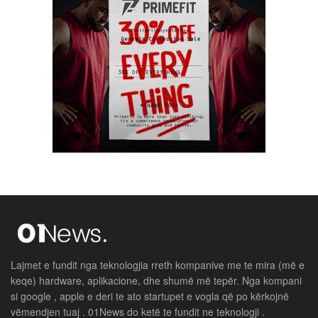
Lajmet e fundit nga teknologjia rreth kompanive me te mira (më e
keqe) hardware, aplikacione, dhe shumë më tepër. Nga kompani
si google , apple e deri te ato startupet e vogla që po kërkojnë
vëmendjen tuaj . 01News do ketë te fundit ne teknologji .