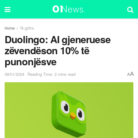
Home
Të gjitha
Duolingo: AI gjeneruese
zëvendëson 10% të
punonjësve
A
09/01/2024
Reading Time: 2 mins read
A