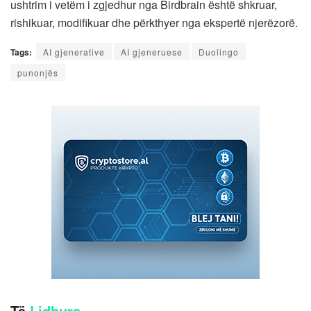
ushtrim i vetëm i zgjedhur nga Birdbrain është shkruar,
rishikuar, modifikuar dhe përkthyer nga ekspertë njerëzorë.
Tags:
AI gjenerative
AI gjeneruese
Duolingo
punonjës
Të
Lidhura