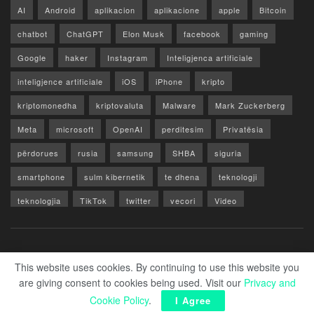
AI
Android
aplikacion
aplikacione
apple
Bitcoin
chatbot
ChatGPT
Elon Musk
facebook
gaming
Google
haker
Instagram
Inteligjenca artificiale
inteligjence artificiale
iOS
iPhone
kripto
kriptomonedha
kriptovaluta
Malware
Mark Zuckerberg
Meta
microsoft
OpenAI
perditesim
Privatësia
përdorues
rusia
samsung
SHBA
siguria
smartphone
sulm kibernetik
te dhena
teknologji
teknologjia
TikTok
twitter
vecori
Video
WhatsApp
x
youtube
Rreth Nesh
Reklamo
Privacy & Policy
Kontakt
This website uses cookies. By continuing to use this website you
are giving consent to cookies being used. Visit our
Privacy and
© 2026 Zero1.al - Part of techzero1.com
Cookie Policy
.
I Agree