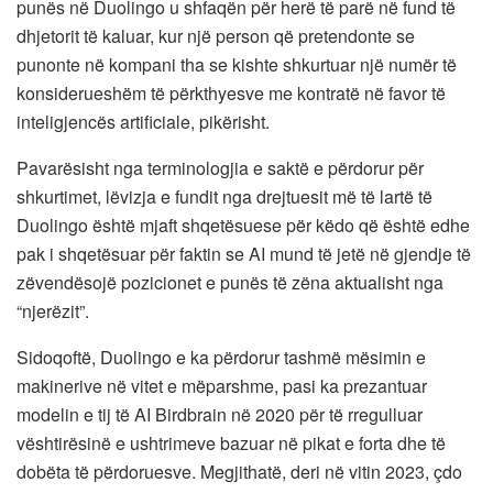
punës në Duolingo u shfaqën për herë të parë në fund të
dhjetorit të kaluar, kur një person që pretendonte se
punonte në kompani tha se kishte shkurtuar një numër të
konsiderueshëm të përkthyesve me kontratë në favor të
inteligjencës artificiale, pikërisht.
Pavarësisht nga terminologjia e saktë e përdorur për
shkurtimet, lëvizja e fundit nga drejtuesit më të lartë të
Duolingo është mjaft shqetësuese për këdo që është edhe
pak i shqetësuar për faktin se AI mund të jetë në gjendje të
zëvendësojë pozicionet e punës të zëna aktualisht nga
“njerëzit”.
Sidoqoftë, Duolingo e ka përdorur tashmë mësimin e
makinerive në vitet e mëparshme, pasi ka prezantuar
modelin e tij të AI Birdbrain në 2020 për të rregulluar
vështirësinë e ushtrimeve bazuar në pikat e forta dhe të
dobëta të përdoruesve. Megjithatë, deri në vitin 2023, çdo