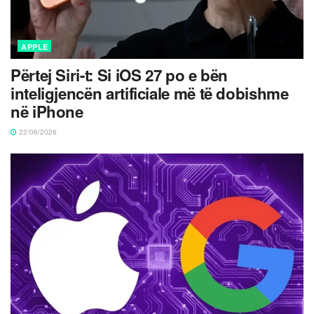
APPLE
Përtej Siri-t: Si iOS 27 po e bën
inteligjencën artificiale më të dobishme
në iPhone
22/06/2026