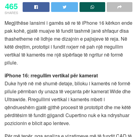
465
SHARES
Megjithëse lansimi i gamës së re të iPhone 16 kërkon ende
pak kohë, gjatë muajve të fundit tashmë janë shfaqur disa
thashetheme në lidhje me dizajnin e pajisjeve të reja. Në
këtë drejtim, prototipi i fundit nxjerr në pah një rregullim
vertikal të kamerës me një sipërfaqe të ngritur në formë
pilule.
iPhone 16: rregullim vertikal për kamerat
Duke hyrë në më shumë detaje, blloku i kamerës në formë
pilule përmban dy unaza të veçanta për kamerat Wide dhe
Ultrawide. Rregullimi vertikal i kamerës mbeti i
qëndrueshëm gjatë gjithë procesit të prototipit dhe me këtë
përditësim të fundit gjigandi Cupertino nuk e ka ndryshuar
pozicionin e blicit apo lenteve.
Për më tepër, nga analiza e vizatimeve më të fundit CAD të