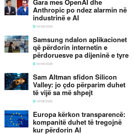
Gara mes OpenAI dhe
Anthropic po ndez alarmin në
industrinë e AI
04/08/2026
Samsung ndalon aplikacionet
që përdorin internetin e
përdoruesve pa dijeninë e tyre
03/08/2026
Sam Altman sfidon Silicon
Valley: jo çdo përparim duhet
të vijë sa më shpejt
03/08/2026
Europa kërkon transparencë:
kompanitë duhet të tregojnë
kur përdorin AI