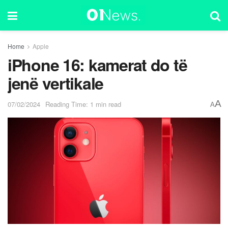
Home
Apple
iPhone 16: kamerat do të
jenë vertikale
A
07/02/2024
Reading Time: 1 min read
A