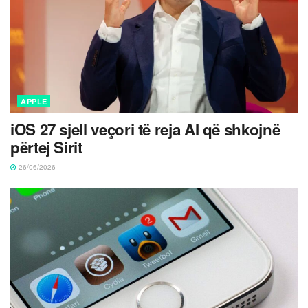
APPLE
iOS 27 sjell veçori të reja AI që shkojnë
përtej Sirit
26/06/2026