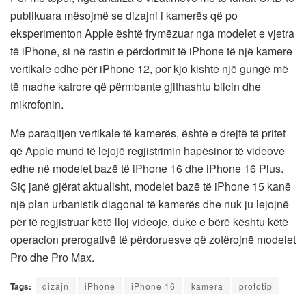
publikuara mësojmë se dizajni i kamerës që po
eksperimenton Apple është frymëzuar nga modelet e vjetra
të iPhone, si në rastin e përdorimit të iPhone të një kamere
vertikale edhe për iPhone 12, por kjo kishte një gungë më
të madhe katrore që përmbante gjithashtu blicin dhe
mikrofonin.
Me paraqitjen vertikale të kamerës, është e drejtë të pritet
që Apple mund të lejojë regjistrimin hapësinor të videove
edhe në modelet bazë të iPhone 16‌ dhe iPhone 16‌ Plus.
Siç janë gjërat aktualisht, modelet bazë të iPhone 15 kanë
një plan urbanistik diagonal të kamerës dhe nuk ju lejojnë
për të regjistruar këtë lloj videoje, duke e bërë kështu këtë
operacion prerogativë të përdoruesve që zotërojnë modelet
Pro dhe Pro Max.
Tags:
dizajn
iPhone
iPhone 16
kamera
prototip