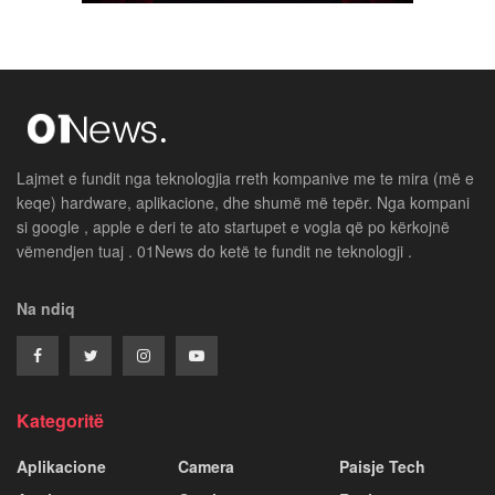
Lajmet e fundit nga teknologjia rreth kompanive me te mira (më e
keqe) hardware, aplikacione, dhe shumë më tepër. Nga kompani
si google , apple e deri te ato startupet e vogla që po kërkojnë
vëmendjen tuaj . 01News do ketë te fundit ne teknologji .
Na ndiq
Kategoritë
Aplikacione
Camera
Paisje Tech