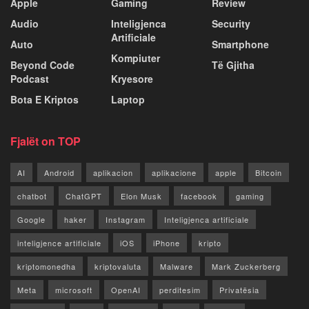
Apple
Gaming
Review
Audio
Inteligjenca
Security
Artificiale
Auto
Smartphone
Kompiuter
Beyond Code
Të Gjitha
Podcast
Kryesore
Bota E Kriptos
Laptop
Fjalët on TOP
AI
Android
aplikacion
aplikacione
apple
Bitcoin
chatbot
ChatGPT
Elon Musk
facebook
gaming
Google
haker
Instagram
Inteligjenca artificiale
inteligjence artificiale
iOS
iPhone
kripto
kriptomonedha
kriptovaluta
Malware
Mark Zuckerberg
Meta
microsoft
OpenAI
perditesim
Privatësia