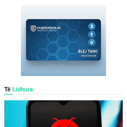
Të
Lidhura