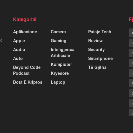
Kategoritë
F
Aplikacione
Camera
Paisje Tech
më
Apple
Gaming
Review
Audio
Inteligjenca
Security
Artificiale
Auto
Smartphone
Kompiuter
Beyond Code
Të Gjitha
Podcast
Kryesore
Bota E Kriptos
Laptop