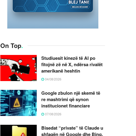
On Top
.
Studiuesit kinezë të AI po
fitojnë zë në X, ndërsa rivalët
amerikanë heshtin
04/08/2026
Google zbulon një skemë të
re mashtrimi që synon
institucionet financiare
07/08/2026
Bisedat “private” të Claude u
shfaqën në Google dhe Bing,