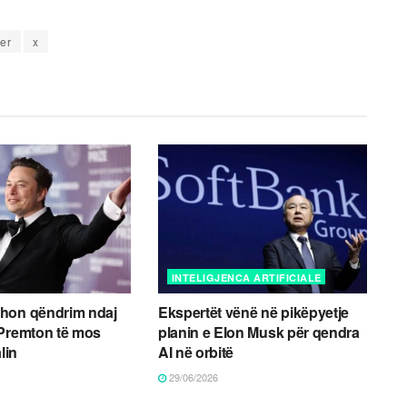
ter
x
INTELIGJENCA ARTIFICIALE
hon qëndrim ndaj
Ekspertët vënë në pikëpyetje
 Premton të mos
planin e Elon Musk për qendra
lin
AI në orbitë
29/06/2026