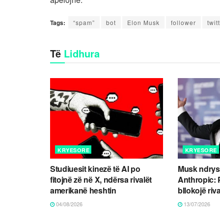
Tags:
“spam”
bot
Elon Musk
follower
twit
Të
Lidhura
KRYESORE
KRYESORE
Studiuesit kinezë të AI po
Musk ndrys
fitojnë zë në X, ndërsa rivalët
Anthropic:
amerikanë heshtin
bllokojë riva
04/08/2026
13/07/2026