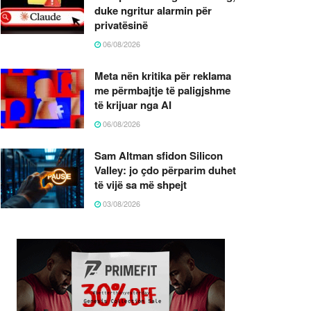
duke ngritur alarmin për
privatësinë
06/08/2026
Meta nën kritika për reklama
me përmbajtje të paligjshme
të krijuar nga AI
06/08/2026
Sam Altman sfidon Silicon
Valley: jo çdo përparim duhet
të vijë sa më shpejt
03/08/2026