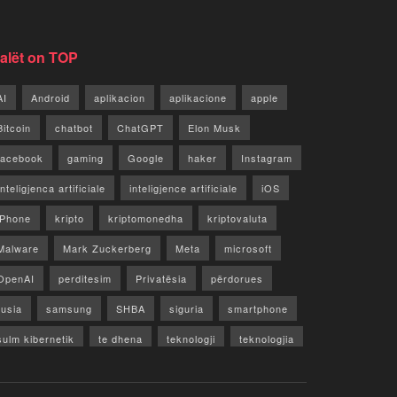
jalët on TOP
AI
Android
aplikacion
aplikacione
apple
Bitcoin
chatbot
ChatGPT
Elon Musk
facebook
gaming
Google
haker
Instagram
Inteligjenca artificiale
inteligjence artificiale
iOS
iPhone
kripto
kriptomonedha
kriptovaluta
Malware
Mark Zuckerberg
Meta
microsoft
OpenAI
perditesim
Privatësia
përdorues
rusia
samsung
SHBA
siguria
smartphone
sulm kibernetik
te dhena
teknologji
teknologjia
TikTok
twitter
vecori
Video
WhatsApp