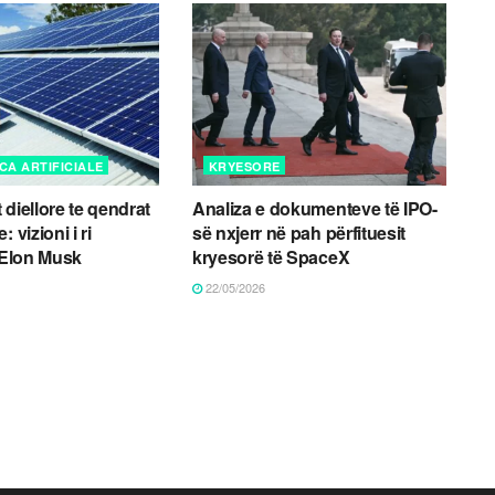
CA ARTIFICIALE
KRYESORE
diellore te qendrat
Analiza e dokumenteve të IPO-
 vizioni i ri
së nxjerr në pah përfituesit
i Elon Musk
kryesorë të SpaceX
22/05/2026