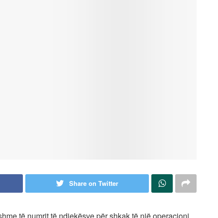
Share on Twitter
shme të numrit të ndjekësve për shkak të një operacioni