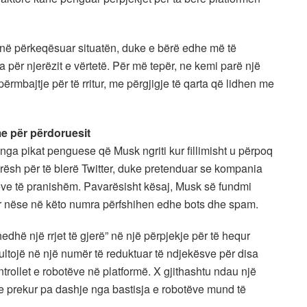
kanë përkeqësuar situatën, duke e bërë edhe më të
 për njerëzit e vërtetë. Për më tepër, ne kemi parë një
rmbajtje për të rritur, me përgjigje të qarta që lidhen me
e për përdoruesit
ë nga pikat penguese që Musk ngriti kur fillimisht u përpoq
arësh për të blerë Twitter, duke pretenduar se kompania
ëve të pranishëm. Pavarësisht kësaj, Musk së fundmi
uar nëse në këto numra përfshihen edhe bots dhe spam.
edhë një rrjet të gjerë” në një përpjekje për të hequr
ltojë në një numër të reduktuar të ndjekësve për disa
trollet e robotëve në platformë. X gjithashtu ndau një
t e prekur pa dashje nga bastisja e robotëve mund të