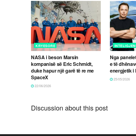
KRYESORE
INTELIGJEN
NASA i beson Marsin
Nga panelet 
kompanisë së Eric Schmidt,
e të dhënave:
duke hapur një garë të re me
energjetik 
SpaceX
25/05/2026
22/06/2026
Discussion about this post