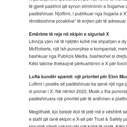
të gjerë pastrimi që synon eliminimin e llogarive 
padëshiruar. Njoftimi, i publikuar nga llogaria e X
rëndësishme proaktive” të enjten për të adresuar 
Emërime të reja në ekipin e sigurisë X
Lëvizja vjen në të njëjtën kohë me shpalljen e dy
McRoberts, një ish-punonjëse e kompanisë, merr r
bashkuar nga Publicis Media, bashkohet si drejtu
Këto takime theksojnë përkushtimin e X për forcim
Lufta kundër spamit: një prioritet për Elon Mu
Luftimi i postës së padëshiruar ka qenë një nga p
si pronar i X. Në nëntor 2022, Musk u tha punon
padëshiruara një prioritet për të ardhmen e platf
Megjithatë, kjo betejë doli të jetë më e vështirë s
e stafit që lanë ekipin e X-së për Trust & Safety p
sigurisë mbeti vakant për një kohë të gjatë. Këta