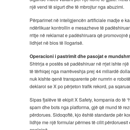
një vend të sigurt dhe të mbrojtur nga abuzimi.
Përparimet në inteligjencën artificiale madje e 
ndërlikuar kontrollin e mesazheve të padëshiruara
rritje në reklamat e padëshiruara që promovojnë pë
lidhjet në bios të llogarisë.
Operacioni i pastrimit dhe pasojat e mundshm
Shtrirja e postës së padëshiruar në rrjet ishte nj
të tërhiqej nga marrëveshja prej 44 miliardë doll
nuk kishte qenë transparente për numrin e robot
deklaroi se X po përjeton trafik rekord, pa sqar
Sipas fjalëve të ekipit X Safety, kompania do të “h
spam dhe bots nga platforma, gjë që mund të rezu
përdorues. Sidoqoftë, kjo është standarde për kon
lidhje me një formular përmes të cilit përdoruesi
apelojnë.