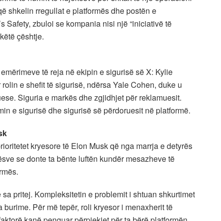
që shkelin rregullat e platformës dhe postën e
’s Safety, zbuloi se kompania nisi një “iniciativë të
këtë çështje.
 emërimeve të reja në ekipin e sigurisë së X: Kylie
olin e shefit të sigurisë, ndërsa Yale Cohen, duke u
ese. Siguria e markës dhe zgjidhjet për reklamuesit.
in e sigurisë dhe sigurisë së përdoruesit në platformë.
sk
rioritetet kryesore të Elon Musk që nga marrja e detyrës
jësve se donte ta bënte luftën kundër mesazheve të
ormës.
e sa pritej. Kompleksitetin e problemit i shtuan shkurtimet
a burime. Për më tepër, roli kryesor i menaxherit të
 faktorë kanë penguar përpjekjet për ta bërë platformën