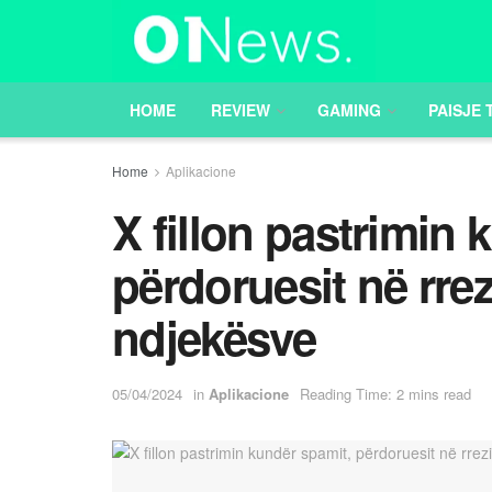
HOME
REVIEW
GAMING
PAISJE 
Home
Aplikacione
X fillon pastrimin 
përdoruesit në rre
ndjekësve
05/04/2024
in
Aplikacione
Reading Time: 2 mins read