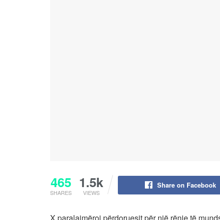
465
1.5k
Share on Facebook
SHARES
VIEWS
X paralajmëroi përdoruesit për një rënie të mund