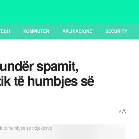
TECH
KOMPIUTER
APLIKACIONE
SECURITY
kundër spamit,
zik të humbjes së
A
A