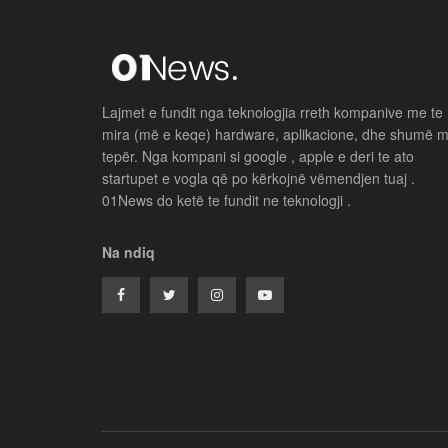
Lajmet e fundit nga teknologjia rreth kompanive me te
mira (më e keqe) hardware, aplikacione, dhe shumë 
tepër. Nga kompani si google , apple e deri te ato
startupet e vogla që po kërkojnë vëmendjen tuaj .
01News do ketë te fundit ne teknologji .
Na ndiq