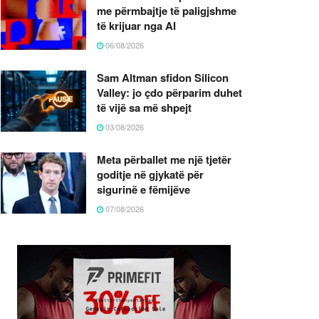
me përmbajtje të paligjshme
të krijuar nga AI
06/08/2026
Sam Altman sfidon Silicon
Valley: jo çdo përparim duhet
të vijë sa më shpejt
03/08/2026
Meta përballet me një tjetër
goditje në gjykatë për
sigurinë e fëmijëve
07/08/2026