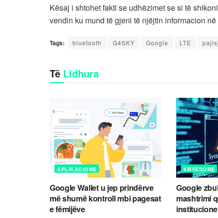
Kësaj i shtohet fakti se udhëzimet se si të shiko
vendin ku mund të gjeni të njëjtin informacion në 
Tags:
bluetooth
G4SKY
Google
LTE
pajis
Të
Lidhura
APLIKACIONE
KRYESORE
Google Wallet u jep prindërve
Google zbul
më shumë kontroll mbi pagesat
mashtrimi 
e fëmijëve
institucione