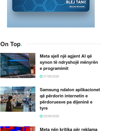
On Top
.
Meta sjell një agjent AI që
synon të ndryshojë mënyrën
e programimit
07/08/2026
Samsung ndalon aplikacionet
që përdorin internetin e
përdoruesve pa dijeninë e
tyre
03/08/2026
Meta nën kritika për reklama