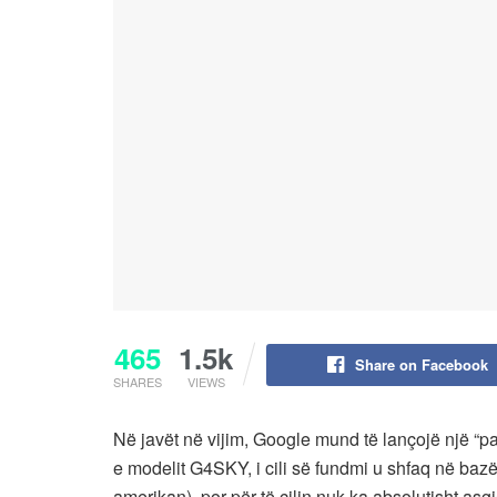
465
1.5k
Share on Facebook
SHARES
VIEWS
Në javët në vijim, Google mund të lançojë një “paj
e modelit G4SKY, i cili së fundmi u shfaq në baz
amerikan), por për të cilin nuk ka absolutisht asgj