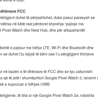
të dhënave FCC
inteligjent duhet të përjashtohet, duke pasur parasysh se
, ndërsa në këtë rast përdoret shprehja “pajisje me
irë Pixel Watch dhe Nest Hub. dhe për altoparlantët
 është e pajisur me lidhje LTE, Wi-Fi dhe Bluetooth dhe
e duhet t’ju lejojë të bëni ose t’u përgjigjeni thirrjeve
ur në bazën e të dhënave të FCC dhe se kjo zakonisht
sa që të jetë i shumëprituri Google Pixel Watch 3, lansimi i
gesë e supozuar e lidhjes UWB.
teligjente, të tilla si një Google Pixel Watch 2a, ndoshta
.