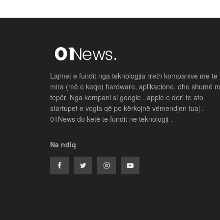
Lajmet e fundit nga teknologjia rreth kompanive me te
mira (më e keqe) hardware, aplikacione, dhe shumë 
tepër. Nga kompani si google , apple e deri te ato
startupet e vogla që po kërkojnë vëmendjen tuaj .
01News do ketë te fundit ne teknologji .
Na ndiq