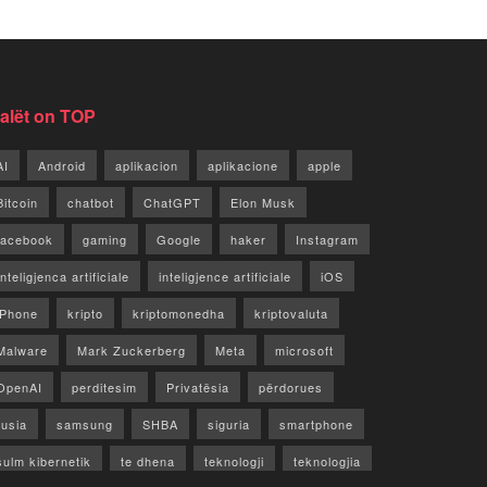
jalët on TOP
AI
Android
aplikacion
aplikacione
apple
Bitcoin
chatbot
ChatGPT
Elon Musk
facebook
gaming
Google
haker
Instagram
Inteligjenca artificiale
inteligjence artificiale
iOS
iPhone
kripto
kriptomonedha
kriptovaluta
Malware
Mark Zuckerberg
Meta
microsoft
OpenAI
perditesim
Privatësia
përdorues
rusia
samsung
SHBA
siguria
smartphone
sulm kibernetik
te dhena
teknologji
teknologjia