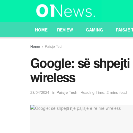
HOME
REVIEW
GAMING
PAISJE 
Home
Paisje Tech
Google: së shpejti 
wireless
23/04/2024
in
Paisje Tech
Reading Time: 2 mins read