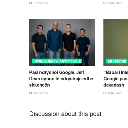
07/08/2026
07/08/2026
INTELIGJENCA ARTIFICIALE
KRYESORE
Pasi ndryshoi Google, Jeff
“Babai i int
Dean synon të ndryshojë edhe
Google pas
shkencën
dekadash
06/08/2026
01/07/2026
Discussion about this post