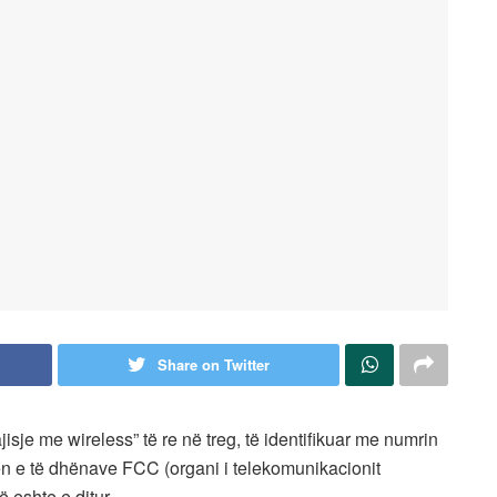
Share on Twitter
isje me wireless” të re në treg, të identifikuar me numrin
ën e të dhënave FCC (organi i telekomunikacionit
ë eshte e ditur.