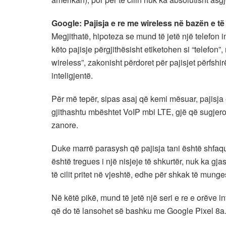
Google: Pajisja e re me wireless në bazën e 
Megjithatë, hipoteza se mund të jetë një telefon 
këto pajisje përgjithësisht etiketohen si “telefon”
wireless”, zakonisht përdoret për pajisjet përfsh
inteligjentë.
Për më tepër, sipas asaj që kemi mësuar, pajisja
gjithashtu mbështet VoIP mbi LTE, gjë që sugjeron s
zanore.
Duke marrë parasysh që pajisja tani është shfaq
është tregues i një nisjeje të shkurtër, nuk ka gja
të cilit pritet në vjeshtë, edhe për shkak të mun
Në këtë pikë, mund të jetë një seri e re e orëve in
që do të lansohet së bashku me Google Pixel 8a