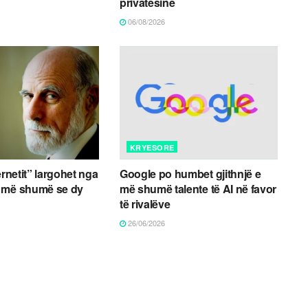
privatësinë
06/08/2026
KRYESORE
ernetit” largohet nga
Google po humbet gjithnjë e
 më shumë se dy
më shumë talente të AI në favor
të rivalëve
26/06/2026