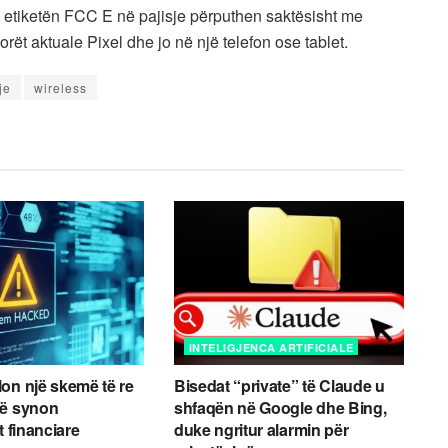
ni etiketën FCC E në pajisje përputhen saktësisht me
orët aktuale Pixel dhe jo në një telefon ose tablet.
je
wireless
INTELIGJENCA ARTIFICIALE
on një skemë të re
Bisedat “private” të Claude u
që synon
shfaqën në Google dhe Bing,
t financiare
duke ngritur alarmin për