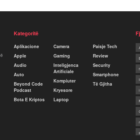
Kategoritë
F
Aplikacione
Camera
Paisje Tech
më
Apple
Gaming
Review
Audio
Inteligjenca
Security
Artificiale
Auto
Smartphone
Kompiuter
Beyond Code
Të Gjitha
Podcast
Kryesore
Bota E Kriptos
Laptop