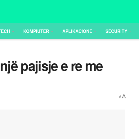
TECH
KOMPIUTER
APLIKACIONE
SECURITY
një pajisje e re me
A
A