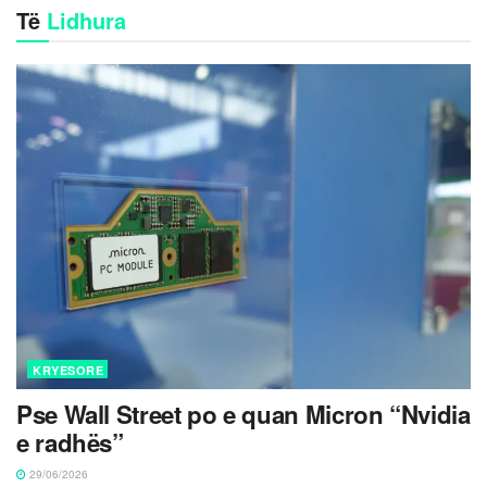
Të
Lidhura
KRYESORE
Pse Wall Street po e quan Micron “Nvidia
e radhës”
29/06/2026