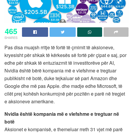
465
SHARES
Pas disa muajsh rritje të fortë të çmimit të aksioneve,
kryesisht për shkak të kërkesës së fortë për çipat e saj, por
edhe për shkak të entuziazmit të investitorëve për AI,
Nvidia është bërë kompania më e vlefshme e tregtuar
publikisht në botë, duke tejkaluar së pari Amazon dhe
Google dhe më pas Apple. dhe madje edhe Microsoft, të
cilët prej kohësh konkurrojnë për pozitën e parë në tregjet
e aksioneve amerikane.
Nvidia është kompania më e vlefshme e tregtuar në
botë
Aksionet e kompanisë, e themeluar rreth 31 vjet më parë