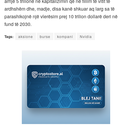
arrijë 5 trilionë në kapitalizimin që në fillim të vitit të
ardhshëm dhe, madje, disa kanë shkuar aq larg sa të
parashikojnë një vlerësim prej 10 trilion dollarë deri në
fund të 2030.
Tags:
aksione
burse
kompani
Nvidia