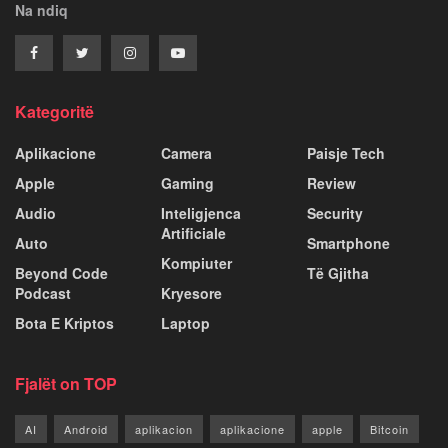
Na ndiq
Kategoritë
Aplikacione
Camera
Paisje Tech
Apple
Gaming
Review
Audio
Inteligjenca
Security
Artificiale
Auto
Smartphone
Kompiuter
Beyond Code
Të Gjitha
Podcast
Kryesore
Bota E Kriptos
Laptop
Fjalët on TOP
AI
Android
aplikacion
aplikacione
apple
Bitcoin