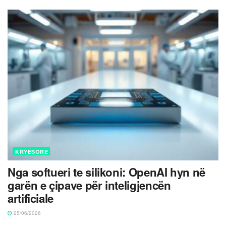
KRYESORE
Nga softueri te silikoni: OpenAI hyn në
garën e çipave për inteligjencën
artificiale
25/06/2026