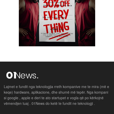
Lajmet e fundit nga teknologjia rreth kompanive me te mira (më e
keqe) hardware, aplikacione, dhe shumë më tepër. Nga kompani
si google , apple e deri te ato startupet e vogla që po kërkojnë
vëmendjen tuaj . 01News do ketë te fundit ne teknologji .