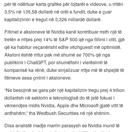
për të ndërtuar karta grafike për lojtarët e videove, u rritën
3,5% në 135,58 dollarë në orët e fundit, duke e çuar
kapitalizimin e tregut në 3,326 miliardë dollarë.
Fitimet e aksioneve të Nvidia kanë kontribuar rreth një të
tretën e rritjes prej 14% të S&P 500 që nga fillimi i vitit, gjë
që ka habitur veçanërisht edhe vëzhguesit më optimistë.
Aksioni është rritur pak më shumë se 700% që nga
publikimi i ChatGPT, por shumëfishi i vlerësimit të
kompanisë ka rënë, duke sinjalizuar rritje më të shpejtë të
fitimeve sesa çmimi i aksioneve.
“Ne besojmë se gara për një kapitalizim tregu prej 4 trilion
dollarësh në sektorin e teknologjisë do të jetë fokusi i
vëmendjes midis Nvidia, Apple dhe Microsoft gjatë vitit të
ardhshëm,” tha Wedbush Securities në një shënim.
Disa analistë madje marrin parasysh se Nvidia mund të