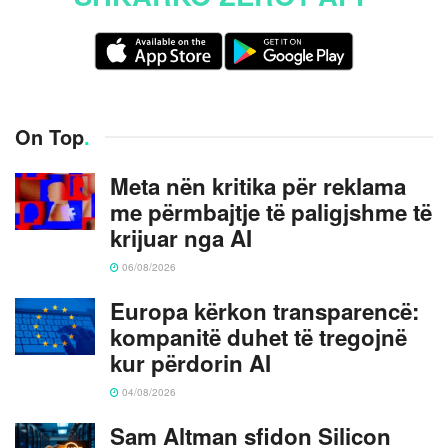
On Top
.
Meta nën kritika për reklama
me përmbajtje të paligjshme të
krijuar nga AI
06/08/2026
Europa kërkon transparencë:
kompanitë duhet të tregojnë
kur përdorin AI
04/08/2026
Sam Altman sfidon Silicon