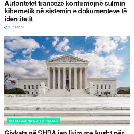
Autoritetet franceze konfirmojnë sulmin
kibernetik në sistemin e dokumenteve të
identitetit
24/04/2026
INTELIGJENCA ARTIFICIALE
Gjykata në SHBA jep lirim me kusht për