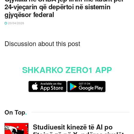
24-vjeçarin që depërtoi në sistemin
gjyqësor federal
20/04/2026
Discussion about this post
SHKARKO ZERO1 APP
On Top
.
Studiuesit kinezë të AI po