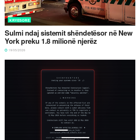
KRYESORE
Sulmi ndaj sistemit shëndetësor në New
York preku 1.8 milionë njerëz
19/05/2026