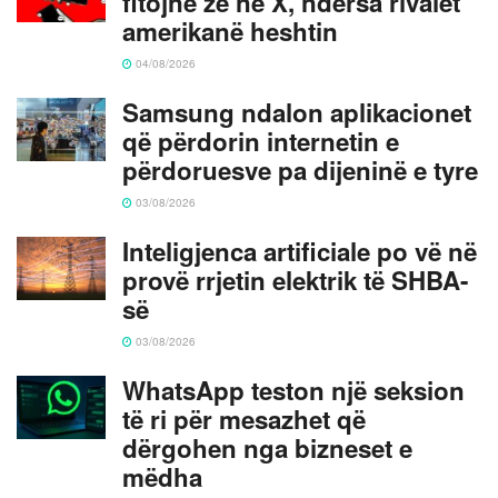
fitojnë zë në X, ndërsa rivalët
amerikanë heshtin
04/08/2026
Samsung ndalon aplikacionet
që përdorin internetin e
përdoruesve pa dijeninë e tyre
03/08/2026
Inteligjenca artificiale po vë në
provë rrjetin elektrik të SHBA-
së
03/08/2026
WhatsApp teston një seksion
të ri për mesazhet që
dërgohen nga bizneset e
mëdha