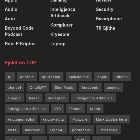
Audio
Inteligjenca
Security
Artificiale
Auto
Smartphone
Kompiuter
Beyond Code
Të Gjitha
Podcast
Kryesore
Bota E Kriptos
Laptop
Fjalët on TOP
AI
Android
aplikacion
aplikacione
apple
Bitcoin
chatbot
ChatGPT
Elon Musk
facebook
gaming
Google
haker
Instagram
Inteligjenca artificiale
inteligjence artificiale
iOS
iPhone
kripto
kriptomonedha
kriptovaluta
Malware
Mark Zuckerberg
Meta
microsoft
OpenAI
perditesim
Privatësia