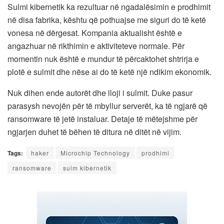
Sulmi kibernetik ka rezultuar në ngadalësimin e prodhimit
në disa fabrika, kështu që pothuajse me siguri do të ketë
vonesa në dërgesat. Kompania aktualisht është e
angazhuar në rikthimin e aktiviteteve normale. Për
momentin nuk është e mundur të përcaktohet shtrirja e
plotë e sulmit dhe nëse ai do të ketë një ndikim ekonomik.
Nuk dihen ende autorët dhe lloji i sulmit. Duke pasur
parasysh nevojën për të mbyllur serverët, ka të ngjarë që
ransomware të jetë instaluar. Detaje të mëtejshme për
ngjarjen duhet të bëhen të ditura në ditët në vijim.
Tags:
haker
Microchip Technology
prodhimi
ransomware
sulm kibernetik