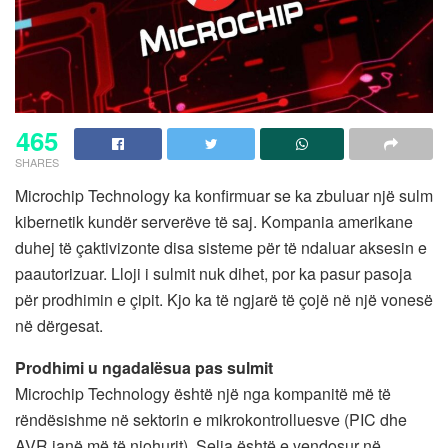
465
SHARES
Microchip Technology ka konfirmuar se ka zbuluar një sulm
kibernetik kundër serverëve të saj. Kompania amerikane
duhej të çaktivizonte disa sisteme për të ndaluar aksesin e
paautorizuar. Lloji i sulmit nuk dihet, por ka pasur pasoja
për prodhimin e çipit. Kjo ka të ngjarë të çojë në një vonesë
në dërgesat.
Prodhimi u ngadalësua pas sulmit
Microchip Technology është një nga kompanitë më të
rëndësishme në sektorin e mikrokontrolluesve (PIC dhe
AVR janë më të njohurit). Selia është e vendosur në