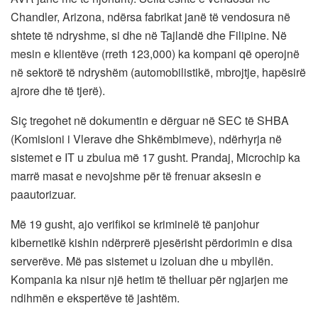
Chandler, Arizona, ndërsa fabrikat janë të vendosura në
shtete të ndryshme, si dhe në Tajlandë dhe Filipine. Në
mesin e klientëve (rreth 123,000) ka kompani që operojnë
në sektorë të ndryshëm (automobilistikë, mbrojtje, hapësirë
​​ajrore dhe të tjerë).
Siç tregohet në dokumentin e dërguar në SEC të SHBA
(Komisioni i Vlerave dhe Shkëmbimeve), ndërhyrja në
sistemet e IT u zbulua më 17 gusht. Prandaj, Microchip ka
marrë masat e nevojshme për të frenuar aksesin e
paautorizuar.
Më 19 gusht, ajo verifikoi se kriminelë të panjohur
kibernetikë kishin ndërprerë pjesërisht përdorimin e disa
serverëve. Më pas sistemet u izoluan dhe u mbyllën.
Kompania ka nisur një hetim të thelluar për ngjarjen me
ndihmën e ekspertëve të jashtëm.