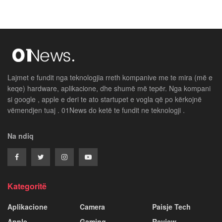
Lajmet e fundit nga teknologjia rreth kompanive me te mira (më e
keqe) hardware, aplikacione, dhe shumë më tepër. Nga kompani
si google , apple e deri te ato startupet e vogla që po kërkojnë
vëmendjen tuaj . 01News do ketë te fundit ne teknologji .
Na ndiq
Kategoritë
Aplikacione
Camera
Paisje Tech
Apple
Gaming
Review