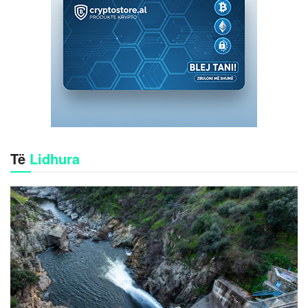
Të
Lidhura