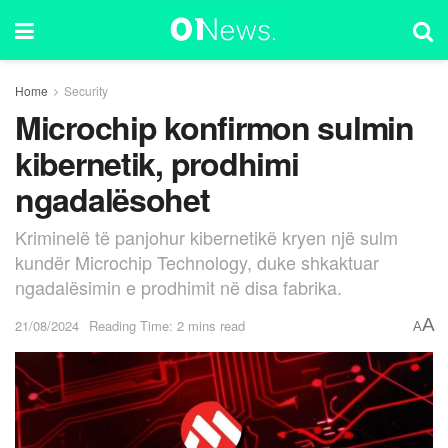
Home
Security
Microchip konfirmon sulmin
kibernetik, prodhimi
ngadalësohet
Kriminelë të panjohur kibernetikë kryen një sulm
kundër Microchip Technology, duke shkaktuar
ngadalësimin e prodhimit në disa fabrika.
A
21/08/2024
Reading Time: 2 mins read
A