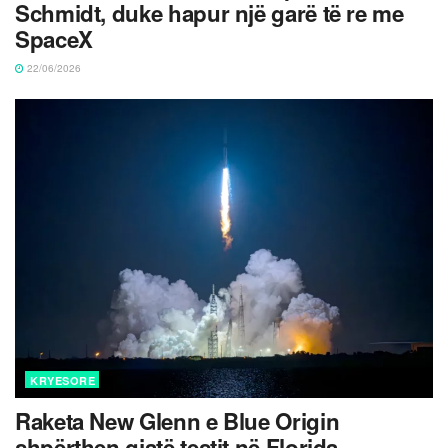
Schmidt, duke hapur një garë të re me
SpaceX
22/06/2026
KRYESORE
Raketa New Glenn e Blue Origin
shpërthen gjatë testit në Florida