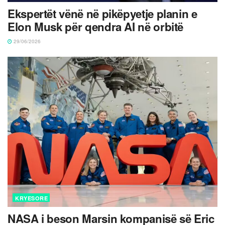
Ekspertët vënë në pikëpyetje planin e
Elon Musk për qendra AI në orbitë
29/06/2026
KRYESORE
NASA i beson Marsin kompanisë së Eric