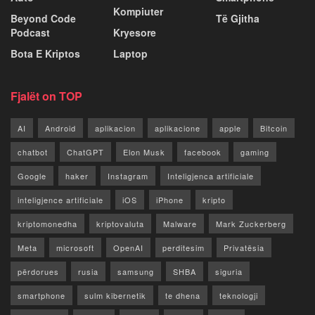
Kompiuter
Beyond Code
Të Gjitha
Podcast
Kryesore
Bota E Kriptos
Laptop
Fjalët on TOP
AI
Android
aplikacion
aplikacione
apple
Bitcoin
chatbot
ChatGPT
Elon Musk
facebook
gaming
Google
haker
Instagram
Inteligjenca artificiale
inteligjence artificiale
iOS
iPhone
kripto
kriptomonedha
kriptovaluta
Malware
Mark Zuckerberg
Meta
microsoft
OpenAI
perditesim
Privatësia
përdorues
rusia
samsung
SHBA
siguria
smartphone
sulm kibernetik
te dhena
teknologji