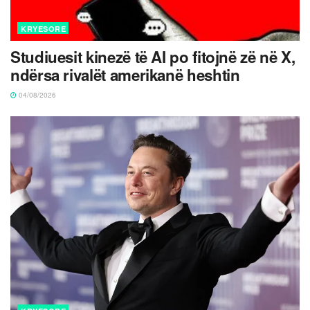
KRYESORE
Studiuesit kinezë të AI po fitojnë zë në X,
ndërsa rivalët amerikanë heshtin
04/08/2026