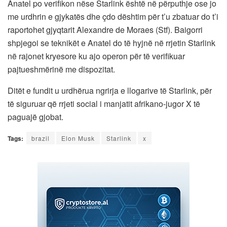
Anatel po verifikon nëse Starlink është në përputhje ose jo
me urdhrin e gjykatës dhe çdo dështim për t’u zbatuar do t’i
raportohet gjyqtarit Alexandre de Moraes (Stf). Baigorri
shpjegoi se teknikët e Anatel do të hyjnë në rrjetin Starlink
në rajonet kryesore ku ajo operon për të verifikuar
pajtueshmërinë me dispozitat.
Ditët e fundit u urdhërua ngrirja e llogarive të Starlink, për
të siguruar që rrjeti social i manjatit afrikano-jugor X të
paguajë gjobat.
Tags:
brazil
Elon Musk
Starlink
x