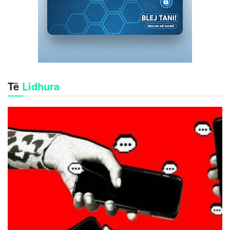
Të
Lidhura