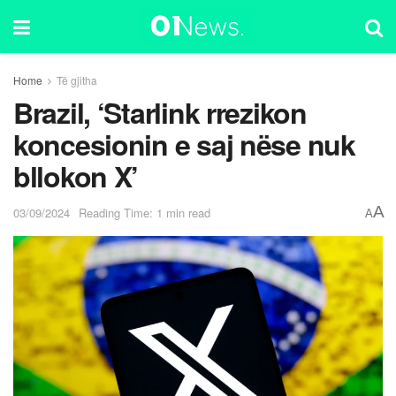
Home
Të gjitha
Brazil, ‘Starlink rrezikon
koncesionin e saj nëse nuk
bllokon X’
A
03/09/2024
Reading Time: 1 min read
A