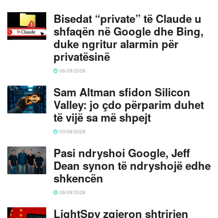
Bisedat “private” të Claude u
shfaqën në Google dhe Bing,
duke ngritur alarmin për
privatësinë
06/08/2026
Sam Altman sfidon Silicon
Valley: jo çdo përparim duhet
të vijë sa më shpejt
03/08/2026
Pasi ndryshoi Google, Jeff
Dean synon të ndryshojë edhe
shkencën
06/08/2026
LightSpy zgjeron shtrirjen