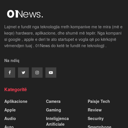
Lajmet e fundit nga teknologjia rreth kompanive me te mira (më e
keqe) hardware, aplikacione, dhe shumë më tepër. Nga kompani
si google , apple e deri te ato startupet e vogla që po kërkojnë
vëmendjen tuaj . 01News do ketë te fundit ne teknologji .
Na ndiq
Kategoritë
Aplikacione
Camera
Paisje Tech
Apple
Gaming
Review
Audio
Inteligjenca
Security
Artificiale
Auto
Smartphone