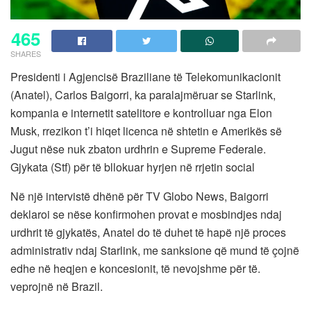
465
SHARES
Presidenti i Agjencisë Braziliane të Telekomunikacionit
(Anatel), Carlos Baigorri, ka paralajmëruar se Starlink,
kompania e internetit satelitore e kontrolluar nga Elon
Musk, rrezikon t’i hiqet licenca në shtetin e Amerikës së
Jugut nëse nuk zbaton urdhrin e Supreme Federale.
Gjykata (Stf) për të bllokuar hyrjen në rrjetin social
Në një intervistë dhënë për TV Globo News, Baigorri
deklaroi se nëse konfirmohen provat e mosbindjes ndaj
urdhrit të gjykatës, Anatel do të duhet të hapë një proces
administrativ ndaj Starlink, me sanksione që mund të çojnë
edhe në heqjen e koncesionit, të nevojshme për të.
veprojnë në Brazil.