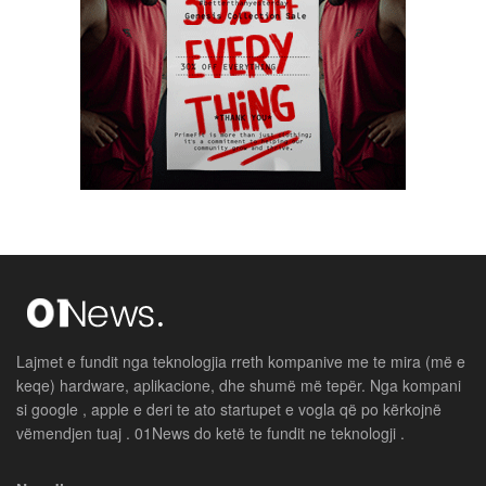
Lajmet e fundit nga teknologjia rreth kompanive me te mira (më e
keqe) hardware, aplikacione, dhe shumë më tepër. Nga kompani
si google , apple e deri te ato startupet e vogla që po kërkojnë
vëmendjen tuaj . 01News do ketë te fundit ne teknologji .