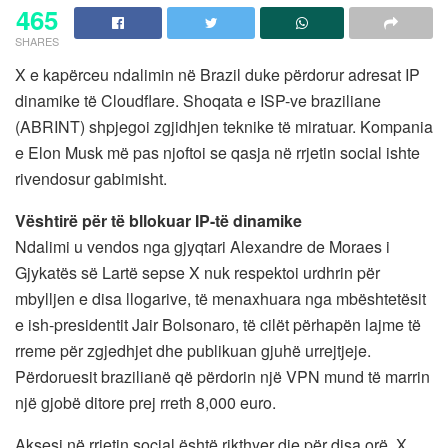
465
SHARES
X e kapërceu ndalimin në Brazil duke përdorur adresat IP
dinamike të Cloudflare. Shoqata e ISP-ve braziliane
(ABRINT) shpjegoi zgjidhjen teknike të miratuar. Kompania
e Elon Musk më pas njoftoi se qasja në rrjetin social ishte
rivendosur gabimisht.
Vështirë për të bllokuar IP-të dinamike
Ndalimi u vendos nga gjyqtari Alexandre de Moraes i
Gjykatës së Lartë sepse X nuk respektoi urdhrin për
mbylljen e disa llogarive, të menaxhuara nga mbështetësit
e ish-presidentit Jair Bolsonaro, të cilët përhapën lajme të
rreme për zgjedhjet dhe publikuan gjuhë urrejtjeje.
Përdoruesit brazilianë që përdorin një VPN mund të marrin
një gjobë ditore prej rreth 8,000 euro.
Aksesi në rrjetin social është rikthyer dje për disa orë. X