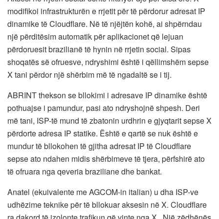
modifikoi infrastrukturën e rrjetit për të përdorur adresat IP
dinamike të Cloudflare. Në të njëjtën kohë, ai shpërndau
një përditësim automatik për aplikacionet që lejuan
përdoruesit brazilianë të hynin në rrjetin social. Sipas
shoqatës së ofruesve, ndryshimi është i qëllimshëm sepse
X tani përdor një shërbim më të ngadaltë se i tij.
ABRINT thekson se bllokimi i adresave IP dinamike është
pothuajse i pamundur, pasi ato ndryshojnë shpesh. Deri
më tani, ISP-të mund të zbatonin urdhrin e gjyqtarit sepse X
përdorte adresa IP statike. Është e qartë se nuk është e
mundur të bllokohen të gjitha adresat IP të Cloudflare
sepse ato ndahen midis shërbimeve të tjera, përfshirë ato
të ofruara nga qeveria braziliane dhe bankat.
Anatel (ekuivalente me AGCOM-in italian) u dha ISP-ve
udhëzime teknike për të bllokuar aksesin në X. Cloudflare
ra dakord të izolonte trafikun që vinte nga X . Një zëdhënës