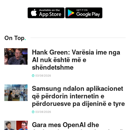
On Top
.
Hank Green: Varësia ime nga
AI nuk është më e
shëndetshme
03/08/2026
Samsung ndalon aplikacionet
që përdorin internetin e
përdoruesve pa dijeninë e tyre
03/08/2026
Gara mes OpenAI dhe