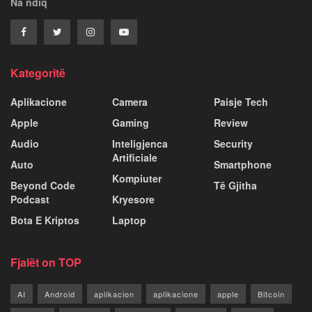
Na ndiq
Kategoritë
Aplikacione
Camera
Paisje Tech
Apple
Gaming
Review
Audio
Inteligjenca
Security
Artificiale
Auto
Smartphone
Kompiuter
Beyond Code
Të Gjitha
Podcast
Kryesore
Bota E Kriptos
Laptop
Fjalët on TOP
AI
Android
aplikacion
aplikacione
apple
Bitcoin