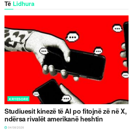
Të
Lidhura
KRYESORE
Studiuesit kinezë të AI po fitojnë zë në X,
ndërsa rivalët amerikanë heshtin
04/08/2026