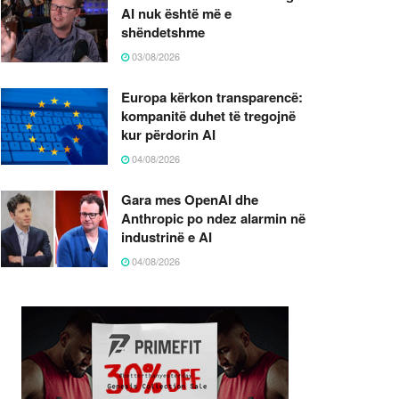
AI nuk është më e
shëndetshme
03/08/2026
Europa kërkon transparencë:
kompanitë duhet të tregojnë
kur përdorin AI
04/08/2026
Gara mes OpenAI dhe
Anthropic po ndez alarmin në
industrinë e AI
04/08/2026