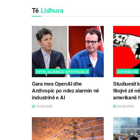
Të
Lidhura
INTELIGJENCA ARTIFICIALE
KRYESORE
Gara mes OpenAI dhe
Studiuesit k
Anthropic po ndez alarmin në
fitojnë zë n
industrinë e AI
amerikanë 
04/08/2026
04/08/2026