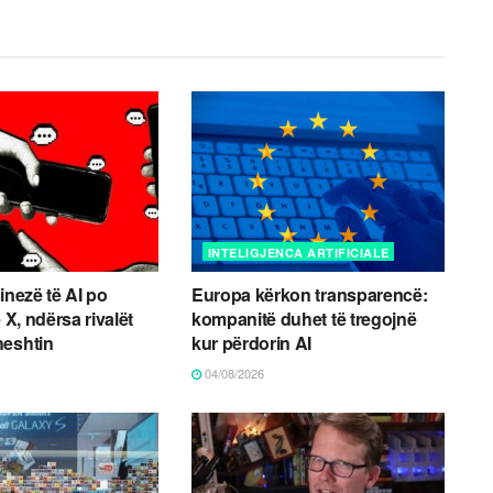
INTELIGJENCA ARTIFICIALE
inezë të AI po
Europa kërkon transparencë:
ë X, ndërsa rivalët
kompanitë duhet të tregojnë
heshtin
kur përdorin AI
04/08/2026