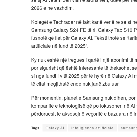
2026 e në vazhdim.
Kolegët e Techradar në fakt kanë vënë re se si në 
Samsung Galaxy S24 FE të ri, Galaxy Tab S10 P
fusnotë që flet për Galaxy AI. Teksti thotë se “tar
artificiale në fund të 2025”.
Ky nuk është një tregues i qartë i një abonimi të
por sigurisht që është interesante të theksohet 
si nga fundi i vitit 2025 për të hyrë në Galaxy A
të cilat megjithatë ende nuk janë zbuluar.
Për momentin, planet e Samsung nuk dihen, por du
kompanitë e teknologjisë që po fokusohen në AI s
përdoruesit të aksesojnë veçoritë e bazuara në int
Tags:
Galaxy AI
Inteligjenca artificiale
samsun