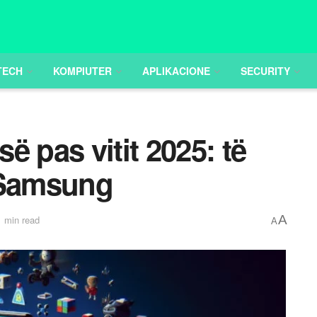
TECH
KOMPIUTER
APLIKACIONE
SECURITY
ë pas vitit 2025: të
 Samsung
A
1 min read
A