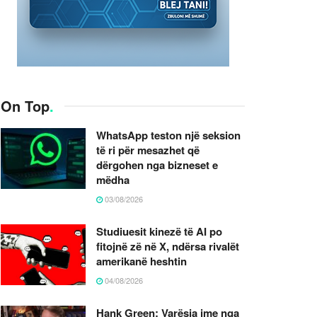
On Top
.
WhatsApp teston një seksion
të ri për mesazhet që
dërgohen nga bizneset e
mëdha
03/08/2026
Studiuesit kinezë të AI po
fitojnë zë në X, ndërsa rivalët
amerikanë heshtin
04/08/2026
Hank Green: Varësia ime nga