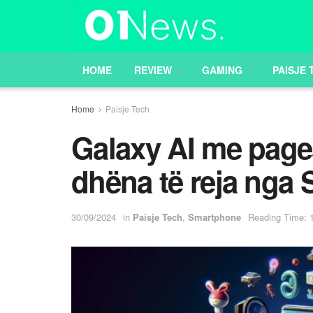
HOME
REVIEW
GAMING
PAISJE 
Home
Paisje Tech
Galaxy AI me pages
dhëna të reja nga
30/09/2024
in
Paisje Tech
,
Smartphone
Reading Time: 