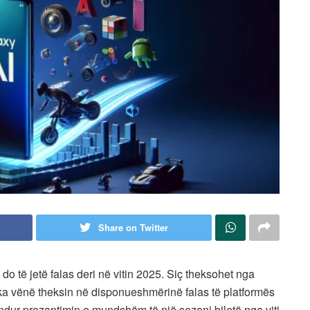
Share on Twitter
 të jetë falas deri në vitin 2025. Siç theksohet nga
 ka vënë theksin në disponueshmërinë falas të platformës
endur prezantimin e mundshëm të një sezoni biletë nga viti