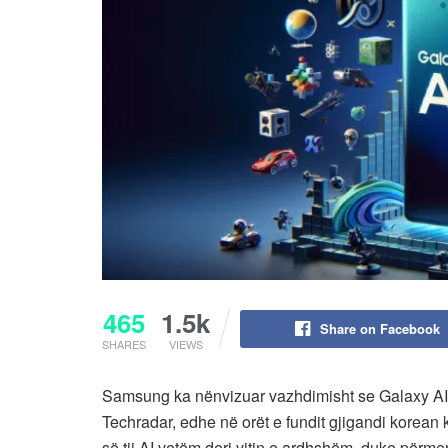
465
1.5k
Share on Facebook
SHARES
VIEWS
Samsung ka nënvizuar vazhdimisht se Galaxy AI do
Techradar, edhe në orët e fundit gjigandi korean
së tij AI vetëm deri vitin e ardhshëm, duke përm