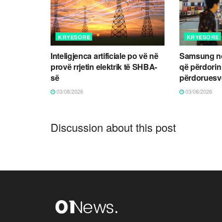
KRYESORE
KRYESORE
Inteligjenca artificiale po vë në
Samsung nd
provë rrjetin elektrik të SHBA-
që përdorin 
së
përdoruesve
03/08/2026
03/08/2026
Discussion about this post