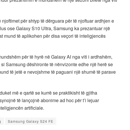
njoftimet për shtyp të dërguara për të njoftuar ardhjen e
lus ose Galaxy S10 Ultra, Samsung ka prezantuar një
ifat mund të aplikohen për disa veçori të inteligjencës
 mundshëm për të hyrë në Galaxy AI nga viti i ardhshëm,
se si Samsung dëshironte të nënvizonte edhe një herë se
I mund të jetë e nevojshme të paguani një shumë të parave
ket më e qartë se kurrë se praktikisht të gjitha
ynojnë të lançojnë abonime ad hoc për t’i lejuar
eligjencën artificiale.
g
Samsung Galaxy S24 FE