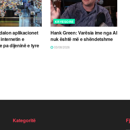
KRYESORE
alon aplikacionet
Hank Green: Varësia ime nga AI
internetin e
nuk është më e shëndetshme
 pa dijeninë e tyre
03/08/2026
Kategoritë
F