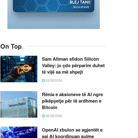
On Top
.
Sam Altman sfidon Silicon
Valley: jo çdo përparim duhet
të vijë sa më shpejt
03/08/2026
Rënia e aksioneve të AI ngre
pikëpyetje për të ardhmen e
Bitcoin
06/08/2026
OpenAI zbulon se agjentët e
saj AI koordinuan sulme