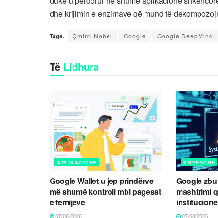
duke u përdorur në shumë aplikacione shkencore,
dhe krijimin e enzimave që mund të dekompozojn
Tags:
Çmimi Nobel
Google
Google DeepMind
Të
Lidhura
APLIKACIONE
KRYESORE
Google Wallet u jep prindërve
Google zbul
më shumë kontroll mbi pagesat
mashtrimi 
e fëmijëve
institucione
07/08/2026
07/08/2026