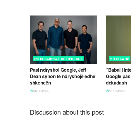
INTELIGJENCA ARTIFICIALE
KRYESORE
Pasi ndryshoi Google, Jeff
“Babai i int
Dean synon të ndryshojë edhe
Google pas
shkencën
dekadash
06/08/2026
01/07/2026
Discussion about this post