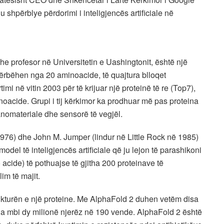
u shpërblye përdorimi i inteligjencës artificiale në
dhe profesor në Universitetin e Uashingtonit, është një
 përbëhen nga 20 aminoacide, të quajtura blloqet
imi në vitin 2003 për të krijuar një proteinë të re (Top7),
oacide. Grupi i tij kërkimor ka prodhuar më pas proteina
nomateriale dhe sensorë të vegjël.
976) dhe John M. Jumper (lindur në Little Rock në 1985)
odel të inteligjencës artificiale që ju lejon të parashikoni
acide) të pothuajse të gjitha 200 proteinave të
lim të majit.
trukturën e një proteine. Me AlphaFold 2 duhen vetëm disa
nga mbi dy milionë njerëz në 190 vende. AlphaFold 2 është