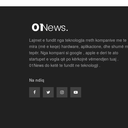
Lajmet e fundit nga teknologjia rreth kompanive me te
mira (më e keqe) hardware, aplikacione, dhe shumë 
tepër. Nga kompani si google , apple e deri te ato
startupet e vogla që po kërkojnë vëmendjen tuaj .
01News do ketë te fundit ne teknologji .
Na ndiq