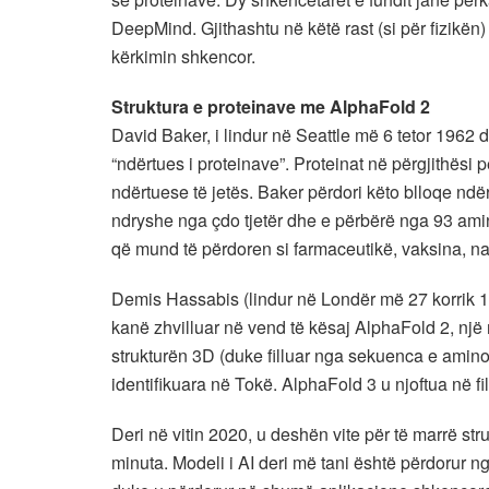
DeepMind. Gjithashtu në këtë rast (si për fizikën) 
kërkimin shkencor.
Struktura e proteinave me AlphaFold 2
David Baker, i lindur në Seattle më 6 tetor 1962 
“ndërtues i proteinave”. Proteinat në përgjithësi
ndërtuese të jetës. Baker përdori këto blloqe ndërt
ndryshe nga çdo tjetër dhe e përbërë nga 93 amin
që mund të përdoren si farmaceutikë, vaksina, na
Demis Hassabis (lindur në Londër më 27 korrik 1
kanë zhvilluar në vend të kësaj AlphaFold 2, një m
strukturën 3D (duke filluar nga sekuenca e amino 
identifikuara në Tokë. AlphaFold 3 u njoftua në fil
Deri në vitin 2020, u deshën vite për të marrë s
minuta. Modeli i AI deri më tani është përdorur 