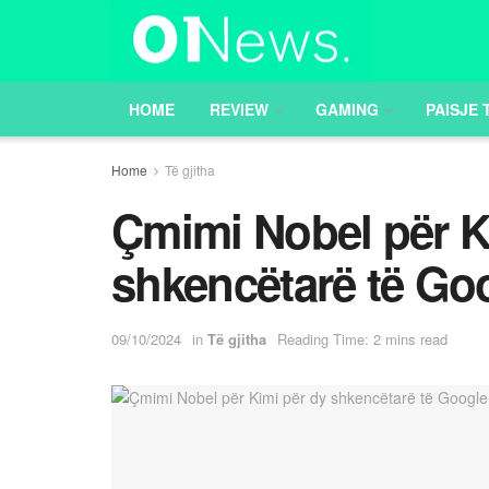
HOME
REVIEW
GAMING
PAISJE 
Home
Të gjitha
Çmimi Nobel për K
shkencëtarë të G
09/10/2024
in
Të gjitha
Reading Time: 2 mins read