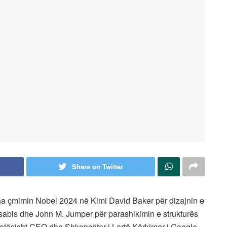
Share on Twitter
 çmimin Nobel 2024 në Kimi David Baker për dizajnin e
sabis dhe John M. Jumper për parashikimin e strukturës
katësisht CEO dhe Shkencëtar i Lartë Kërkimor i Google