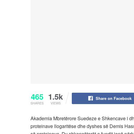
465
1.5k
Share on Facebook
SHARES
VIEWS
Akademia Mbretërore Suedeze e Shkencave i dha
proteinave llogaritëse dhe dyshes së Demis Has
së proteinave. Dy shkencëtarët e fundit janë për