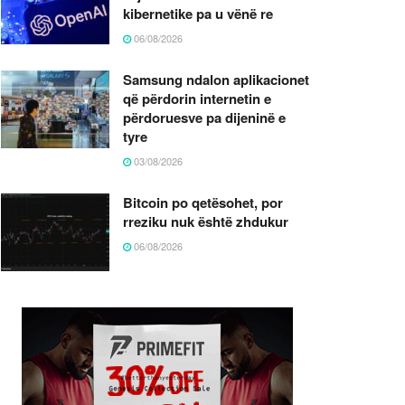
kibernetike pa u vënë re
06/08/2026
Samsung ndalon aplikacionet
që përdorin internetin e
përdoruesve pa dijeninë e
tyre
03/08/2026
Bitcoin po qetësohet, por
rreziku nuk është zhdukur
06/08/2026