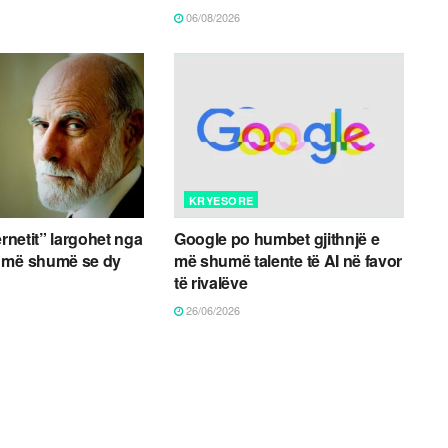
06/08/2026
KRYESORE
ernetit” largohet nga
Google po humbet gjithnjë e
 më shumë se dy
më shumë talente të AI në favor
të rivalëve
26/06/2026