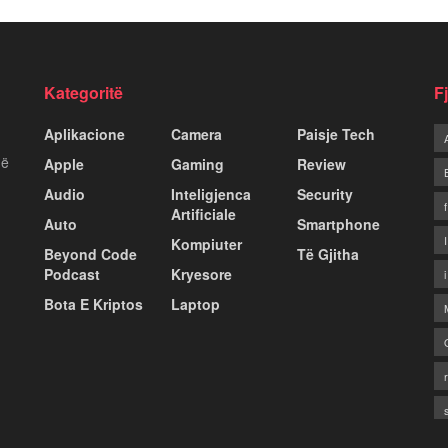
Kategoritë
F
Aplikacione
Camera
Paisje Tech
më
Apple
Gaming
Review
Audio
Inteligjenca
Security
Artificiale
Auto
Smartphone
Kompiuter
Beyond Code
Të Gjitha
Podcast
Kryesore
Bota E Kriptos
Laptop