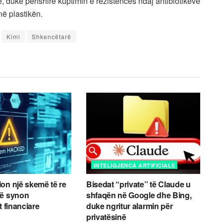
 duke përfshirë kuptimin e rezistencës ndaj antibiotikëve
ë plastikën.
Kimi
Shkencëtarë
INTELIGJENCA ARTIFICIALE
on një skemë të re
Bisedat “private” të Claude u
që synon
shfaqën në Google dhe Bing,
t financiare
duke ngritur alarmin për
privatësinë