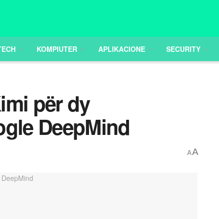
TECH
KOMPIUTER
APLIKACIONE
SECURITY
imi për dy
oogle DeepMind
A
A