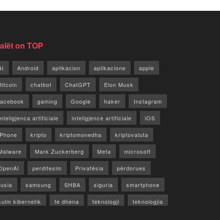
jalët on TOP
AI
Android
aplikacion
aplikacione
apple
Bitcoin
chatbot
ChatGPT
Elon Musk
facebook
gaming
Google
haker
Instagram
Inteligjenca artificiale
inteligjence artificiale
iOS
iPhone
kripto
kriptomonedha
kriptovaluta
Malware
Mark Zuckerberg
Meta
microsoft
OpenAI
perditesim
Privatësia
përdorues
rusia
samsung
SHBA
siguria
smartphone
sulm kibernetik
te dhena
teknologji
teknologjia
TikTok
twitter
vecori
Video
WhatsApp