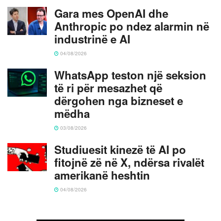
Gara mes OpenAI dhe
Anthropic po ndez alarmin në
industrinë e AI
04/08/2026
WhatsApp teston një seksion
të ri për mesazhet që
dërgohen nga bizneset e
mëdha
03/08/2026
Studiuesit kinezë të AI po
fitojnë zë në X, ndërsa rivalët
amerikanë heshtin
04/08/2026