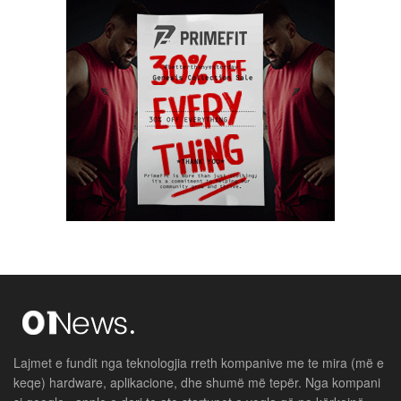
Lajmet e fundit nga teknologjia rreth kompanive me te mira (më e
keqe) hardware, aplikacione, dhe shumë më tepër. Nga kompani