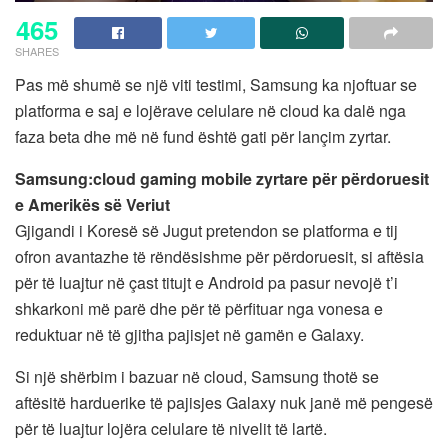
465
SHARES
Pas më shumë se një viti testimi, Samsung ka njoftuar se
platforma e saj e lojërave celulare në cloud ka dalë nga
faza beta dhe më në fund është gati për lançim zyrtar.
Samsung:cloud gaming mobile zyrtare për përdoruesit
e Amerikës së Veriut
Gjigandi i Koresë së Jugut pretendon se platforma e tij
ofron avantazhe të rëndësishme për përdoruesit, si aftësia
për të luajtur në çast titujt e Android pa pasur nevojë t’i
shkarkoni më parë dhe për të përfituar nga vonesa e
reduktuar në të gjitha pajisjet në gamën e Galaxy.
Si një shërbim i bazuar në cloud, Samsung thotë se
aftësitë harduerike të pajisjes Galaxy nuk janë më pengesë
për të luajtur lojëra celulare të nivelit të lartë.