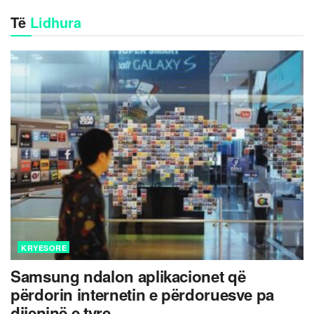
Të
Lidhura
KRYESORE
Samsung ndalon aplikacionet që
përdorin internetin e përdoruesve pa
dijeninë e tyre