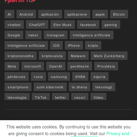
Fjalët on TOP
AI
Android
aplikacion
aplikacione
apple
Bitcoin
chatbot
ChatGPT
Elon Musk
facebook
gaming
Google
haker
Instagram
Inteligjenca artificiale
inteligjence artificiale
iOS
iPhone
kripto
kriptomonedha
kriptovaluta
Malware
Mark Zuckerberg
Meta
microsoft
OpenAI
perditesim
Privatësia
përdorues
rusia
samsung
SHBA
siguria
smartphone
sulm kibernetik
te dhena
teknologji
teknologjia
TikTok
twitter
vecori
Video
WhatsApp
x
youtube
Rreth Nesh
Reklamo
Privacy & Policy
Kontakt
This website uses cookies. By continuing to use this website you
are giving consent to cookies being used. Visit our
Privacy and
© 2026 Zero1.al - Part of techzero1.com