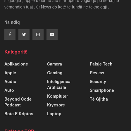
si google , apple e deri te ato startupet e vogla që po kërkojnë
vëmendjen tuaj . 01News do ketë te fundit ne teknologji .
Na ndiq
Kategoritë
Aplikacione
Camera
Paisje Tech
Apple
Gaming
Review
Audio
Inteligjenca
Security
Artificiale
Auto
Smartphone
Kompiuter
Beyond Code
Të Gjitha
Podcast
Kryesore
Bota E Kriptos
Laptop