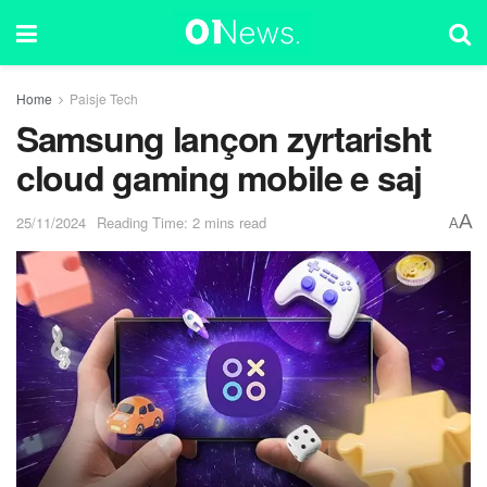
Home
Paisje Tech
Samsung lançon zyrtarisht
cloud gaming mobile e saj
A
25/11/2024
Reading Time: 2 mins read
A