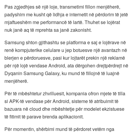
Pas zgjedhjes së një loje, transmetimi fillon menjëherë,
padyshim me kusht që lidhja e internetit në përdorim të jetë
mjaftueshëm me performancë të lartë. Thuhet se lojërat
nuk janë aq të mprehta sa janë zakonisht.
Samsung shton gjithashtu se platforma e saj e lojërave në
renë kompjuterike celulare u jep botuesve një avantazh në
blerjen e përdoruesve, pasi kur lojtarët prekin një reklamë
për një lojë vendase Android, ata dërgohen drejtpërdrejt në
Dyqanin Samsung Galaxy, ku mund të fillojnë të luajnë
menjëherë.
Për të mbështetur zhvilluesit, kompania ofron mjete të tilla
si APK-të vendase për Android, sisteme të atribuimit të
bazuara në cloud dhe mbështetje për modelet ekzistuese
të fitimit të parave brenda aplikacionit.
Për momentin, shërbimi mund të përdoret vetëm nga