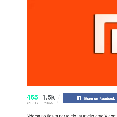
465
1.5k
Share on Facebook
SHARES
VIEWS
Ndërsa po flasim për telefonat inteligjentë Xiao