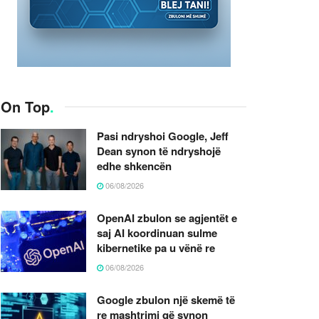
On Top
.
Pasi ndryshoi Google, Jeff
Dean synon të ndryshojë
edhe shkencën
06/08/2026
OpenAI zbulon se agjentët e
saj AI koordinuan sulme
kibernetike pa u vënë re
06/08/2026
Google zbulon një skemë të
re mashtrimi që synon