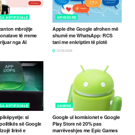
CA ARTIFICIALE
KRYESORE
anton mbrojtje
Apple dhe Google afrohen më
fonatave të rreme
shumë me WhatsApp: RCS
rijuar nga AI
tani me enkriptim të plotë
12/05/2026
CA ARTIFICIALE
GAMING
pikëpyetje: si
Google ul komisionet e Google
 politikës së Google
Play Store në 20% pas
zojë lirinë e
marrëveshjes me Epic Games