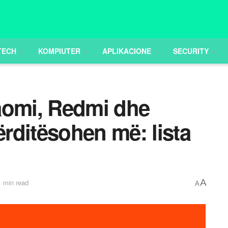
TECH
KOMPIUTER
APLIKACIONE
SECURITY
aomi, Redmi dhe
rditësohen më: lista
A
1 min read
A