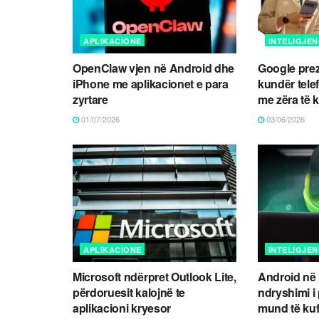
APLIKACIONE
INTELIGJEN
OpenClaw vjen në Android dhe
Google prez
iPhone me aplikacionet e para
kundër tele
zyrtare
me zëra të k
01/07/2026
03/06/2026
APLIKACIONE
INTELIGJEN
Microsoft ndërpret Outlook Lite,
Android në 
përdoruesit kalojnë te
ndryshimi i
aplikacioni kryesor
mund të kufi