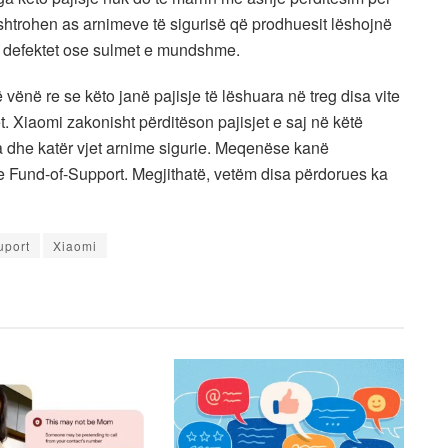
htrohen as arnimeve të sigurisë që prodhuesit lëshojnë
nga defektet ose sulmet e mundshme.
vënë re se këto janë pajisje të lëshuara në treg disa vite
. Xiaomi zakonisht përditëson pajisjet e saj në këtë
a dhe katër vjet arnime sigurie. Meqenëse kanë
ën e Fund-of-Support. Megjithatë, vetëm disa përdorues ka
uport
Xiaomi