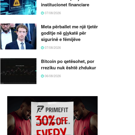
institucionet financiare
07/08/2026
Meta përballet me një tjetër
goditje në gjykatë për
sigurinë e fëmijëve
07/08/2026
Bitcoin po qetësohet, por
rreziku nuk është zhdukur
06/08/2026