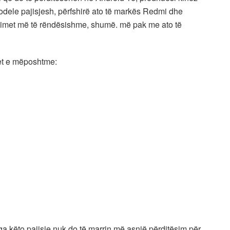
odele pajisjesh, përfshirë ato të markës Redmi dhe
nimet më të rëndësishme, shumë. më pak me ato të
jet e mëposhtme:
ga këto pajisje nuk do të marrin më asnjë përditësim për