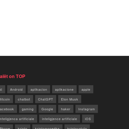
jalët on TOP
AI
Android
aplikacion
aplikacione
apple
Bitcoin
chatbot
ChatGPT
Elon Musk
facebook
gaming
Google
haker
Instagram
Inteligjenca artificiale
inteligjence artificiale
iOS
iPhone
kripto
kriptomonedha
kriptovaluta