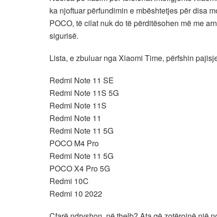
ka njoftuar përfundimin e mbështetjes për disa m
POCO, të cilat nuk do të përditësohen më me ar
sigurisë.
Lista, e zbuluar nga Xiaomi Time, përfshin pajis
Redmi Note 11 SE
Redmi Note 11S 5G
Redmi Note 11S
Redmi Note 11
Redmi Note 11 5G
POCO M4 Pro
Redmi Note 11 5G
POCO X4 Pro 5G
Redmi 10C
Redmi 10 2022
Çfarë ndryshon, në thelb? Ata që zotërojnë një n