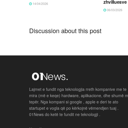
zhvilluesve
14/04/2026
06/03/2026
Discussion about this post
Lajmet e fundit nga teknologjia rreth kompanive me te
mira (më e keqe) hardware, aplikacione, dhe shumë 
tepër. Nga kompani si google , apple e deri te ato
startupet e vogla që po kërkojnë vëmendjen tuaj .
01News do ketë te fundit ne teknologji .