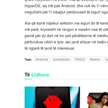
HyperOS, aq më pak Android, dhe nuk do t’i nëns
rregullisht për t’i mbajtur përdoruesit të sigurt 
Ata që kanë ndjekur sektorin me siguri do të kenë 
më parë, kryesisht në rangun e mesëm ose të ulët
gamë për dy deri në tre vjet përditësime të mëdh
përfunduar ciklin e tyre, ato janë shtuar në list
të ngjarë të jenë të interesuar.
Tags:
Android
perditesim
POCO
Redmi
s
Të
Lidhura