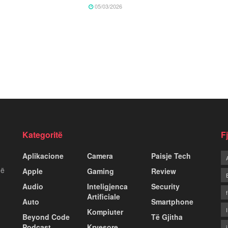
05/03/2026
Kategoritë
F
Aplikacione
Camera
Paisje Tech
më
Apple
Gaming
Review
Audio
Inteligjenca
Security
Artificiale
Auto
Smartphone
Kompiuter
Beyond Code
Të Gjitha
Podcast
Kryesore