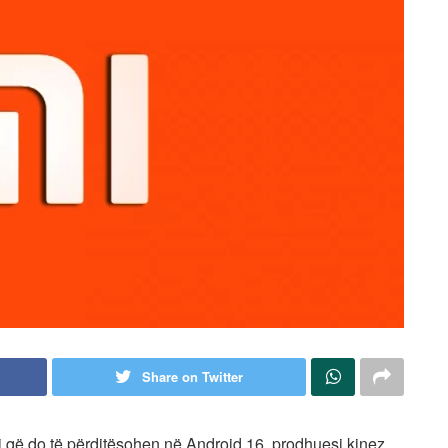
Share on Twitter
mi që do të përditësohen në Android 16, prodhuesi kinez