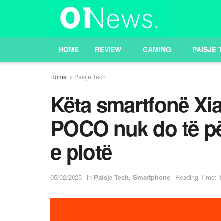
HOME
REVIEW
GAMING
PAISJE 
Home
Paisje Tech
Këta smartfonë Xi
POCO nuk do të pë
e plotë
05/02/2025
in
Paisje Tech
,
Smartphone
Reading Time: 