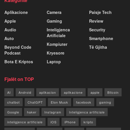
Kategoritë
Aplikacione
Camera
Paisje Tech
Apple
Gaming
Review
Audio
Inteligjenca
Security
Artificiale
Auto
Smartphone
Kompiuter
Beyond Code
Të Gjitha
Podcast
Kryesore
Bota E Kriptos
Laptop
Fjalët on TOP
AI
Android
aplikacion
aplikacione
apple
Bitcoin
chatbot
ChatGPT
Elon Musk
facebook
gaming
Google
haker
Instagram
Inteligjenca artificiale
inteligjence artificiale
iOS
iPhone
kripto