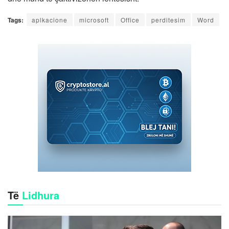
Tags:
aplkacione
microsoft
Office
perditesim
Word
Të
Lidhura