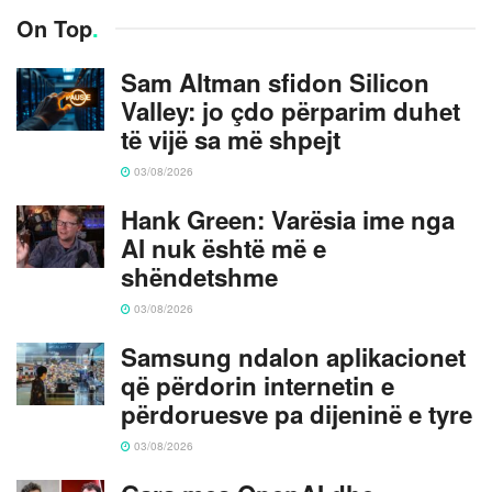
On Top
.
Sam Altman sfidon Silicon
Valley: jo çdo përparim duhet
të vijë sa më shpejt
03/08/2026
Hank Green: Varësia ime nga
AI nuk është më e
shëndetshme
03/08/2026
Samsung ndalon aplikacionet
që përdorin internetin e
përdoruesve pa dijeninë e tyre
03/08/2026