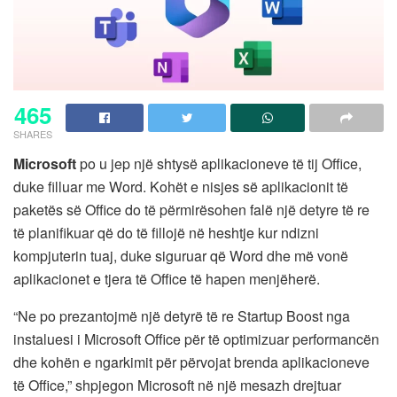
465
SHARES
Microsoft
po u jep një shtysë aplikacioneve të tij Office,
duke filluar me Word. Kohët e nisjes së aplikacionit të
paketës së Office do të përmirësohen falë një detyre të re
të planifikuar që do të fillojë në heshtje kur ndizni
kompjuterin tuaj, duke siguruar që Word dhe më vonë
aplikacionet e tjera të Office të hapen menjëherë.
“Ne po prezantojmë një detyrë të re Startup Boost nga
instaluesi i Microsoft Office për të optimizuar performancën
dhe kohën e ngarkimit për përvojat brenda aplikacioneve
të Office,” shpjegon Microsoft në një mesazh drejtuar