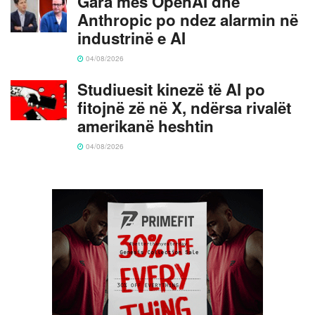
Gara mes OpenAI dhe
Anthropic po ndez alarmin në
industrinë e AI
04/08/2026
Studiuesit kinezë të AI po
fitojnë zë në X, ndërsa rivalët
amerikanë heshtin
04/08/2026