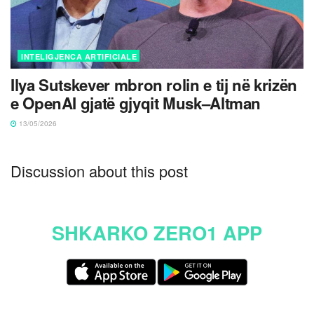
INTELIGJENCA ARTIFICIALE
Ilya Sutskever mbron rolin e tij në krizën
e OpenAI gjatë gjyqit Musk–Altman
13/05/2026
Discussion about this post
SHKARKO ZERO1 APP