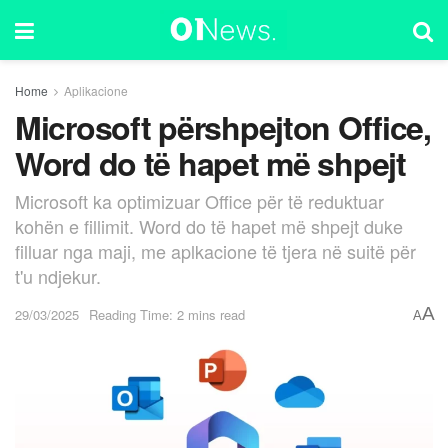
Home
Aplikacione
Microsoft përshpejton Office,
Word do të hapet më shpejt
Microsoft ka optimizuar Office për të reduktuar
kohën e fillimit. Word do të hapet më shpejt duke
filluar nga maji, me aplkacione të tjera në suitë për
t'u ndjekur.
A
29/03/2025
Reading Time: 2 mins read
A