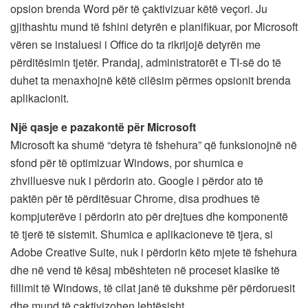
opsion brenda Word për të çaktivizuar këtë veçori. Ju
gjithashtu mund të fshini detyrën e planifikuar, por Microsoft
vëren se instaluesi i Office do ta rikrijojë detyrën me
përditësimin tjetër. Prandaj, administratorët e TI-së do të
duhet ta menaxhojnë këtë cilësim përmes opsionit brenda
aplikacionit.
Një qasje e pazakontë për Microsoft
Microsoft ka shumë “detyra të fshehura” që funksionojnë në
sfond për të optimizuar Windows, por shumica e
zhvilluesve nuk i përdorin ato. Google i përdor ato të
paktën për të përditësuar Chrome, disa prodhues të
kompjuterëve i përdorin ato për drejtues dhe komponentë
të tjerë të sistemit. Shumica e aplikacioneve të tjera, si
Adobe Creative Suite, nuk i përdorin këto mjete të fshehura
dhe në vend të kësaj mbështeten në proceset klasike të
fillimit të Windows, të cilat janë të dukshme për përdoruesit
dhe mund të çaktivizohen lehtësisht.