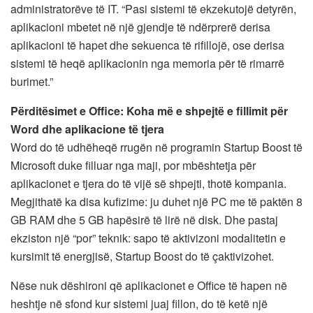
administratorëve të IT. “Pasi sistemi të ekzekutojë detyrën,
aplikacioni mbetet në një gjendje të ndërprerë derisa
aplikacioni të hapet dhe sekuenca të rifillojë, ose derisa
sistemi të heqë aplikacionin nga memoria për të rimarrë
burimet.”
Përditësimet e Office: Koha më e shpejtë e fillimit për
Word dhe aplikacione të tjera
Word do të udhëheqë rrugën në programin Startup Boost të
Microsoft duke filluar nga maji, por mbështetja për
aplikacionet e tjera do të vijë së shpejti, thotë kompania.
Megjithatë ka disa kufizime: ju duhet një PC me të paktën 8
GB RAM dhe 5 GB hapësirë ​​të lirë në disk. Dhe pastaj
ekziston një “por” teknik: sapo të aktivizoni modalitetin e
kursimit të energjisë, Startup Boost do të çaktivizohet.
Nëse nuk dëshironi që aplikacionet e Office të hapen në
heshtje në sfond kur sistemi juaj fillon, do të ketë një