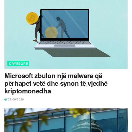
KRYESORE
Microsoft zbulon një malware që
përhapet vetë dhe synon të vjedhë
kriptomonedha
23/06/2026