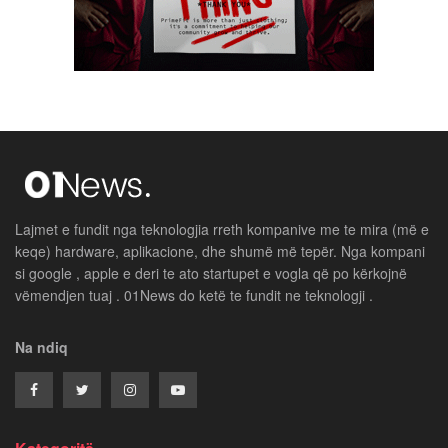
Lajmet e fundit nga teknologjia rreth kompanive me te mira (më e
keqe) hardware, aplikacione, dhe shumë më tepër. Nga kompani
si google , apple e deri te ato startupet e vogla që po kërkojnë
vëmendjen tuaj . 01News do ketë te fundit ne teknologji .
Na ndiq