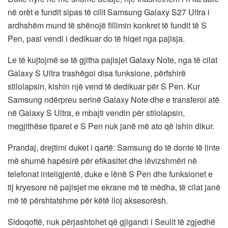
në orët e fundit sipas të cilit Samsung Galaxy S27 Ultra i
ardhshëm mund të shënojë fillimin konkret të fundit të S
Pen, pasi vendi i dedikuar do të hiqet nga pajisja.
Le të kujtojmë se të gjitha pajisjet Galaxy Note, nga të cilat
Galaxy S Ultra trashëgoi disa funksione, përfshirë
stilolapsin, kishin një vend të dedikuar për S Pen. Kur
Samsung ndërpreu serinë Galaxy Note dhe e transferoi atë
në Galaxy S Ultra, e mbajti vendin për stilolapsin,
megjithëse tiparet e S Pen nuk janë më ato që ishin dikur.
Prandaj, drejtimi duket i qartë: Samsung do të donte të linte
më shumë hapësirë ​​për efikasitet dhe lëvizshmëri në
telefonat inteligjentë, duke e lënë S Pen dhe funksionet e
tij kryesore në pajisjet me ekrane më të mëdha, të cilat janë
më të përshtatshme për këtë lloj aksesorësh.
Sidoqoftë, nuk përjashtohet që gjigandi i Seulit të zgjedhë