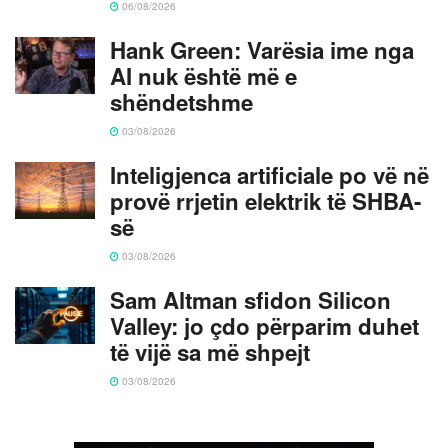
06/08/2026
Hank Green: Varësia ime nga
AI nuk është më e
shëndetshme
03/08/2026
Inteligjenca artificiale po vë në
provë rrjetin elektrik të SHBA-
së
03/08/2026
Sam Altman sfidon Silicon
Valley: jo çdo përparim duhet
të vijë sa më shpejt
03/08/2026