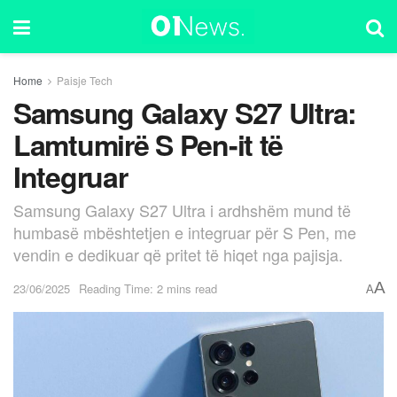
Home
Paisje Tech
Samsung Galaxy S27 Ultra:
Lamtumirë S Pen-it të
Integruar
Samsung Galaxy S27 Ultra i ardhshëm mund të
humbasë mbështetjen e integruar për S Pen, me
vendin e dedikuar që pritet të hiqet nga pajisja.
A
23/06/2025
Reading Time: 2 mins read
A