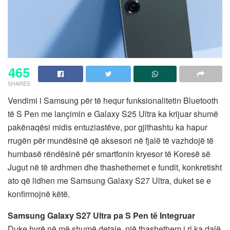
465
SHARES
Vendimi i Samsung për të hequr funksionalitetin Bluetooth
të S Pen me lançimin e Galaxy S25 Ultra ka krijuar shumë
pakënaqësi midis entuziastëve, por gjithashtu ka hapur
rrugën për mundësinë që aksesori në fjalë të vazhdojë të
humbasë rëndësinë për smartfonin kryesor të Koresë së
Jugut në të ardhmen dhe thashethemet e fundit, konkretisht
ato që lidhen me Samsung Galaxy S27 Ultra, duket se e
konfirmojnë këtë.
Samsung Galaxy S27 Ultra pa S Pen të Integruar
Duke hyrë në më shumë detaje, një thashethem i ri ka dalë