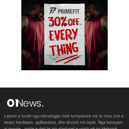
Lajmet e fundit nga teknologjia rreth kompanive me te mira (më e
keqe) hardware, aplikacione, dhe shumë më tepër. Nga kompani
si google , apple e deri te ato startupet e vogla që po kërkojnë