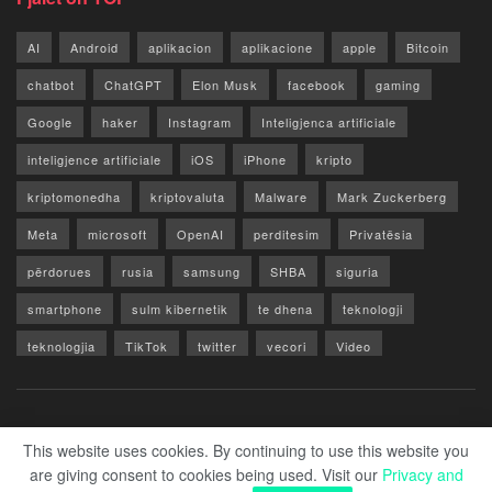
AI
Android
aplikacion
aplikacione
apple
Bitcoin
chatbot
ChatGPT
Elon Musk
facebook
gaming
Google
haker
Instagram
Inteligjenca artificiale
inteligjence artificiale
iOS
iPhone
kripto
kriptomonedha
kriptovaluta
Malware
Mark Zuckerberg
Meta
microsoft
OpenAI
perditesim
Privatësia
përdorues
rusia
samsung
SHBA
siguria
smartphone
sulm kibernetik
te dhena
teknologji
teknologjia
TikTok
twitter
vecori
Video
WhatsApp
x
youtube
Rreth Nesh
Reklamo
Privacy & Policy
Kontakt
This website uses cookies. By continuing to use this website you
are giving consent to cookies being used. Visit our
Privacy and
© 2026 Zero1.al - Part of techzero1.com