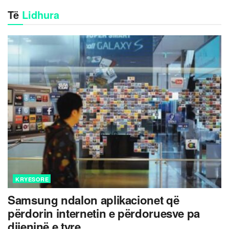
Të
Lidhura
KRYESORE
Samsung ndalon aplikacionet që
përdorin internetin e përdoruesve pa
dijeninë e tyre