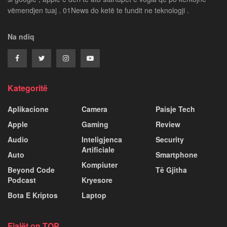
vëmendjen tuaj . 01News do ketë te fundit ne teknologji .
Na ndiq
Kategoritë
Aplikacione
Camera
Paisje Tech
Apple
Gaming
Review
Audio
Inteligjenca
Security
Artificiale
Auto
Smartphone
Kompiuter
Beyond Code
Të Gjitha
Podcast
Kryesore
Bota E Kriptos
Laptop
Fjalët on TOP