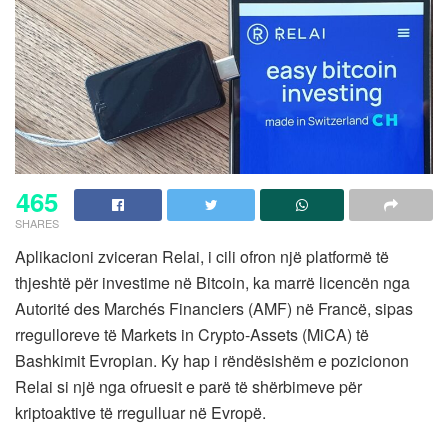
465
SHARES
Aplikacioni zviceran Relai, i cili ofron një platformë të
thjeshtë për investime në Bitcoin, ka marrë licencën nga
Autorité des Marchés Financiers (AMF) në Francë, sipas
rregulloreve të Markets in Crypto-Assets (MiCA) të
Bashkimit Evropian. Ky hap i rëndësishëm e pozicionon
Relai si një nga ofruesit e parë të shërbimeve për
kriptoaktive të rregulluar në Evropë.