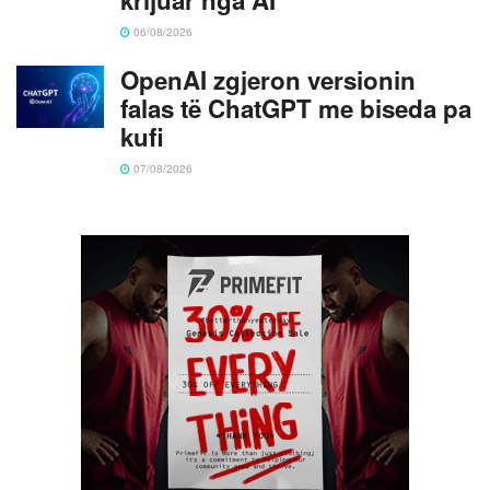
06/08/2026
OpenAI zgjeron versionin
falas të ChatGPT me biseda pa
kufi
07/08/2026