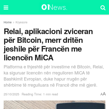
Home
Kryesore
Relai, aplikacioni zviceran
për Bitcoin, merr dritën
jeshile për Francën me
licencën MiCA
Platforma e thjeshtë për investime në Bitcoin, Relai,
ka siguruar licencën nën rregulloren MiCA të
Bashkimit Evropian, duke hapur rrugën për
shërbime të rregulluara në Francë dhe më gjerë.
A
25/10/2025
Reading Time: 1 min read
A