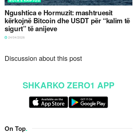
BOTA E KRIPTOS
Ngushtica e Hormuzit: mashtruesit
kërkojnë Bitcoin dhe USDT për “kalim të
sigurt” të anijeve
24/04/2026
Discussion about this post
SHKARKO ZERO1 APP
On Top
.