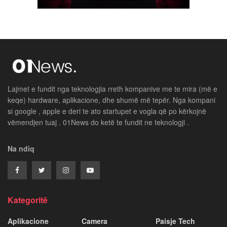
Lajmet e fundit nga teknologjia rreth kompanive me te mira (më e
keqe) hardware, aplikacione, dhe shumë më tepër. Nga kompani
si google , apple e deri te ato startupet e vogla që po kërkojnë
vëmendjen tuaj . 01News do ketë te fundit ne teknologji .
Na ndiq
Kategoritë
Aplikacione
Camera
Paisje Tech