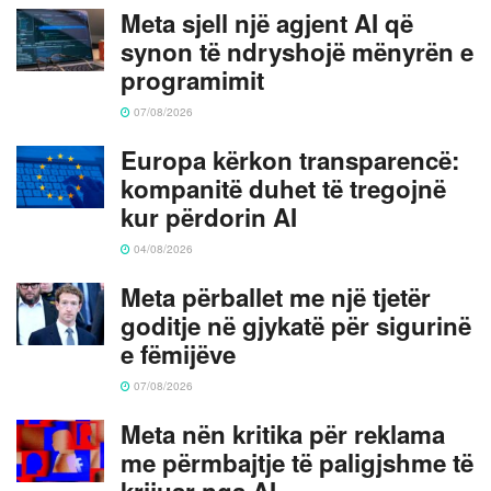
Meta sjell një agjent AI që
synon të ndryshojë mënyrën e
programimit
07/08/2026
Europa kërkon transparencë:
kompanitë duhet të tregojnë
kur përdorin AI
04/08/2026
Meta përballet me një tjetër
goditje në gjykatë për sigurinë
e fëmijëve
07/08/2026
Meta nën kritika për reklama
me përmbajtje të paligjshme të
krijuar nga AI