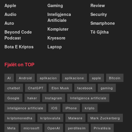
Apple
Gaming
Review
Audio
Inteligjenca
Security
Artificiale
Auto
Smartphone
Kompiuter
Beyond Code
Të Gjitha
Podcast
Kryesore
Bota E Kriptos
Laptop
Fjalët on TOP
AI
Android
aplikacion
aplikacione
apple
Bitcoin
chatbot
ChatGPT
Elon Musk
facebook
gaming
Google
haker
Instagram
Inteligjenca artificiale
inteligjence artificiale
iOS
iPhone
kripto
kriptomonedha
kriptovaluta
Malware
Mark Zuckerberg
Meta
microsoft
OpenAI
perditesim
Privatësia