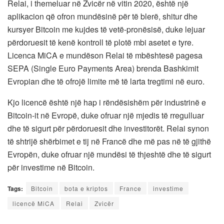
Relai, i themeluar në Zvicër në vitin 2020, është një
aplikacion që ofron mundësinë për të blerë, shitur dhe
kursyer Bitcoin me kujdes të vetë-pronësisë, duke lejuar
përdoruesit të kenë kontroll të plotë mbi asetet e tyre.
Licenca MiCA e mundëson Relai të mbështesë pagesa
SEPA (Single Euro Payments Area) brenda Bashkimit
Evropian dhe të ofrojë limite më të larta tregtimi në euro.
Kjo licencë është një hap i rëndësishëm për industrinë e
Bitcoin-it në Evropë, duke ofruar një mjedis të rregulluar
dhe të sigurt për përdoruesit dhe investitorët. Relai synon
të shtrijë shërbimet e tij në Francë dhe më pas në të gjithë
Evropën, duke ofruar një mundësi të thjeshtë dhe të sigurt
për investime në Bitcoin.
Tags:
Bitcoin
bota e kriptos
France
investime
licencë MiCA
Relai
Zvicër