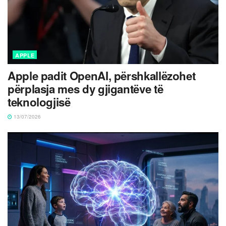
APPLE
Apple padit OpenAI, përshkallëzohet
përplasja mes dy gjigantëve të
teknologjisë
13/07/2026