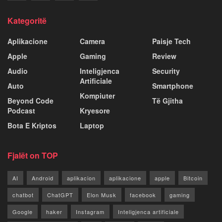
Kategoritë
Aplikacione
Camera
Paisje Tech
Apple
Gaming
Review
Audio
Inteligjenca
Security
Artificiale
Auto
Smartphone
Kompiuter
Beyond Code
Të Gjitha
Podcast
Kryesore
Bota E Kriptos
Laptop
Fjalët on TOP
AI
Android
aplikacion
aplikacione
apple
Bitcoin
chatbot
ChatGPT
Elon Musk
facebook
gaming
Google
haker
Instagram
Inteligjenca artificiale