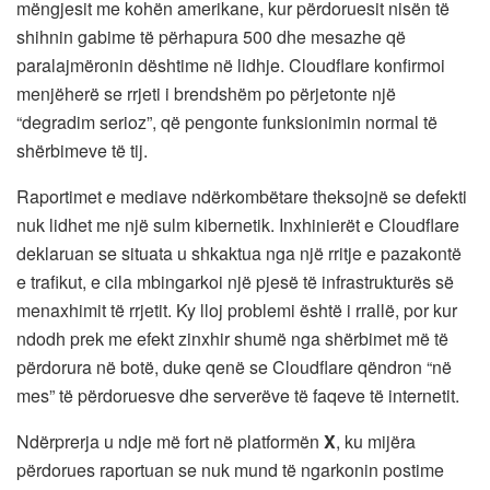
mëngjesit me kohën amerikane, kur përdoruesit nisën të
shihnin gabime të përhapura 500 dhe mesazhe që
paralajmëronin dështime në lidhje. Cloudflare konfirmoi
menjëherë se rrjeti i brendshëm po përjetonte një
“degradim serioz”, që pengonte funksionimin normal të
shërbimeve të tij.
Raportimet e mediave ndërkombëtare theksojnë se defekti
nuk lidhet me një sulm kibernetik. Inxhinierët e Cloudflare
deklaruan se situata u shkaktua nga një rritje e pazakontë
e trafikut, e cila mbingarkoi një pjesë të infrastrukturës së
menaxhimit të rrjetit. Ky lloj problemi është i rrallë, por kur
ndodh prek me efekt zinxhir shumë nga shërbimet më të
përdorura në botë, duke qenë se Cloudflare qëndron “në
mes” të përdoruesve dhe serverëve të faqeve të internetit.
Ndërprerja u ndje më fort në platformën
X
, ku mijëra
përdorues raportuan se nuk mund të ngarkonin postime