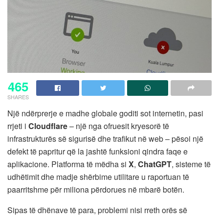
465
SHARES
Një ndërprerje e madhe globale goditi sot internetin, pasi
rrjeti i
Cloudflare
– një nga ofruesit kryesorë të
infrastrukturës së sigurisë dhe trafikut në web – pësoi një
defekt të papritur që la jashtë funksioni qindra faqe e
aplikacione. Platforma të mëdha si
X
,
ChatGPT
, sisteme të
udhëtimit dhe madje shërbime utilitare u raportuan të
paarritshme për miliona përdorues në mbarë botën.
Sipas të dhënave të para, problemi nisi rreth orës së