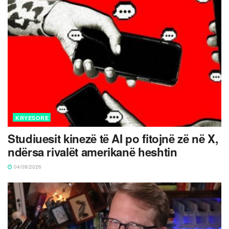
KRYESORE
Studiuesit kinezë të AI po fitojnë zë në X,
ndërsa rivalët amerikanë heshtin
04/08/2026