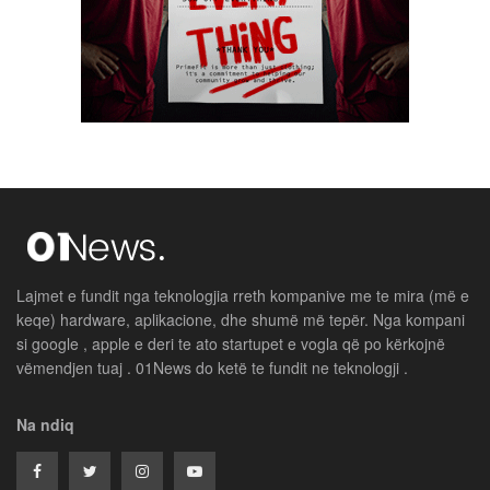
Lajmet e fundit nga teknologjia rreth kompanive me te mira (më e
keqe) hardware, aplikacione, dhe shumë më tepër. Nga kompani
si google , apple e deri te ato startupet e vogla që po kërkojnë
vëmendjen tuaj . 01News do ketë te fundit ne teknologji .
Na ndiq