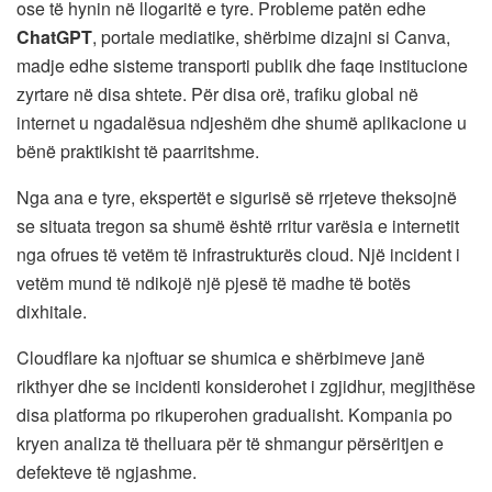
ose të hynin në llogaritë e tyre. Probleme patën edhe
ChatGPT
, portale mediatike, shërbime dizajni si Canva,
madje edhe sisteme transporti publik dhe faqe institucione
zyrtare në disa shtete. Për disa orë, trafiku global në
internet u ngadalësua ndjeshëm dhe shumë aplikacione u
bënë praktikisht të paarritshme.
Nga ana e tyre, ekspertët e sigurisë së rrjeteve theksojnë
se situata tregon sa shumë është rritur varësia e internetit
nga ofrues të vetëm të infrastrukturës cloud. Një incident i
vetëm mund të ndikojë një pjesë të madhe të botës
dixhitale.
Cloudflare ka njoftuar se shumica e shërbimeve janë
rikthyer dhe se incidenti konsiderohet i zgjidhur, megjithëse
disa platforma po rikuperohen gradualisht. Kompania po
kryen analiza të thelluara për të shmangur përsëritjen e
defekteve të ngjashme.