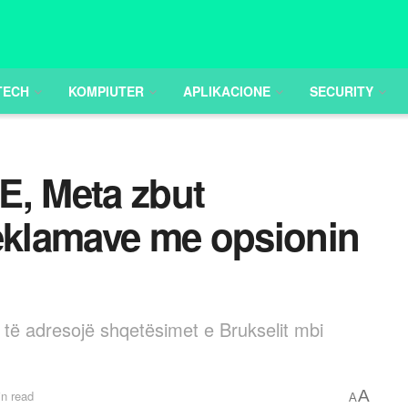
TECH
KOMPIUTER
APLIKACIONE
SECURITY
E, Meta zbut
reklamave me opsionin
të adresojë shqetësimet e Brukselit mbi
A
n read
A