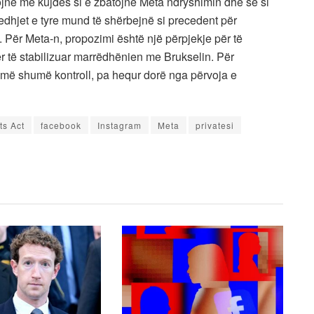
rojnë me kujdes si e zbatojnë Meta ndryshimin dhe se si
dhjet e tyre mund të shërbejnë si precedent për
. Për Meta-n, propozimi është një përpjekje për të
 të stabilizuar marrëdhënien me Brukselin. Për
r më shumë kontroll, pa hequr dorë nga përvoja e
ts Act
facebook
Instagram
Meta
privatesi