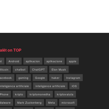
jalët on TOP
AI
Android
aplikacion
aplikacione
apple
Bitcoin
chatbot
ChatGPT
Elon Musk
facebook
gaming
Google
haker
Instagram
Inteligjenca artificiale
inteligjence artificiale
iOS
iPhone
kripto
kriptomonedha
kriptovaluta
Malware
Mark Zuckerberg
Meta
microsoft