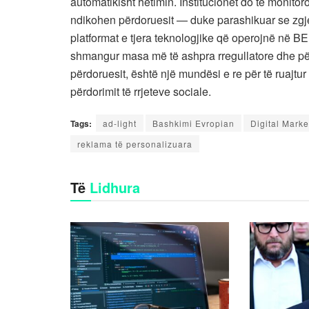
automatikisht hetimin. Institucionet do të monito
ndikohen përdoruesit — duke parashikuar se zgje
platformat e tjera teknologjike që operojnë në BE
shmangur masa më të ashpra rregullatore dhe për
përdoruesit, është një mundësi e re për të ruajtu
përdorimit të rrjeteve sociale.
Tags:
ad-light
Bashkimi Evropian
Digital Marke
reklama të personalizuara
Të
Lidhura