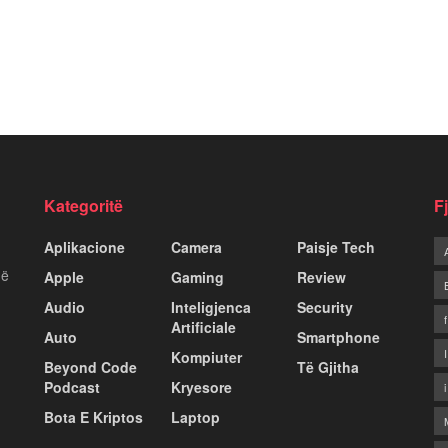
Kategoritë
F
Aplikacione
Camera
Paisje Tech
më
Apple
Gaming
Review
Audio
Inteligjenca
Security
Artificiale
Auto
Smartphone
Kompiuter
Beyond Code
Të Gjitha
Podcast
Kryesore
Bota E Kriptos
Laptop