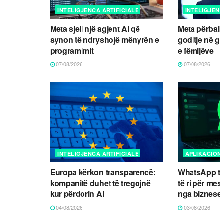
INTELIGJENCA ARTIFICIALE
INTELIGJEN
Meta sjell një agjent AI që
Meta përball
synon të ndryshojë mënyrën e
goditje në g
programimit
e fëmijëve
07/08/2026
07/08/2026
INTELIGJENCA ARTIFICIALE
APLIKACIO
Europa kërkon transparencë:
WhatsApp t
kompanitë duhet të tregojnë
të ri për m
kur përdorin AI
nga biznes
04/08/2026
03/08/2026