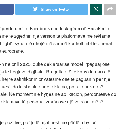
Share on Twitter
ër përdoruesit e Facebook dhe Instagram në Bashkimin
sinë të zgjedhin një version të platformave me reklama
d-light”, synon të ofrojë më shumë kontroll mbi të dhënat
t europianë.
-n në prill 2025, duke deklaruar se modeli “paguaj ose
ja të tregjeve digjitale. Rregullatorët e konsideruan atë
 duhej të sakrifikonin privatësinë ose të paguanin për një
ruesit do të shohin ende reklama, por ato nuk do të
ale. Në momentin e hyrjes në aplikacion, përdoruesve do
s reklamave të personalizuara ose një versioni më të
je pozitive, por jo të mjaftueshme për të mbyllur