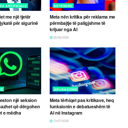
CA ARTIFICIALE
KRYESORE
et me një tjetër
Meta nën kritika për reklama me
jykatë për sigurinë
përmbajtje të paligjshme të
krijuar nga AI
06/08/2026
NE
APLIKACIONE
eston një seksion
Meta tërhiqet pas kritikave, heq
esazhet që dërgohen
funksionin e debatueshëm të
et e mëdha
AI në Instagram
13/07/2026