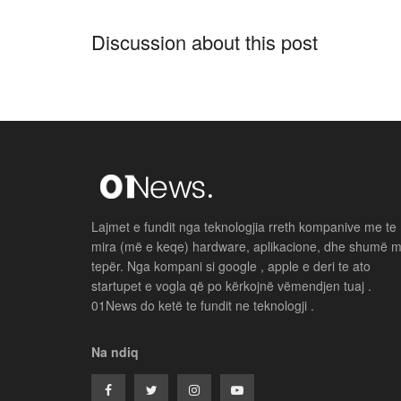
Discussion about this post
Lajmet e fundit nga teknologjia rreth kompanive me te
mira (më e keqe) hardware, aplikacione, dhe shumë 
tepër. Nga kompani si google , apple e deri te ato
startupet e vogla që po kërkojnë vëmendjen tuaj .
01News do ketë te fundit ne teknologji .
Na ndiq