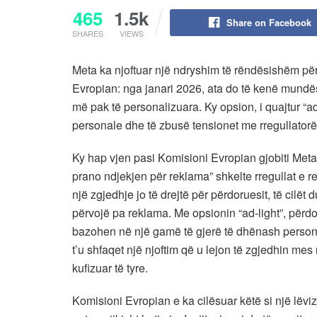
465
1.5k
Share on Facebook
SHARES
VIEWS
Meta ka njoftuar një ndryshim të rëndësishëm p
Evropian: nga janari 2026, ata do të kenë mundë
më pak të personalizuara. Ky opsion, i quajtur “a
personale dhe të zbusë tensionet me rregullatorë
Ky hap vjen pasi Komisioni Evropian gjobiti Meta
prano ndjekjen për reklama” shkelte rregullat e re
një zgjedhje jo të drejtë për përdoruesit, të cilët
përvojë pa reklama. Me opsionin “ad-light”, përdo
bazohen në një gamë të gjerë të dhënash person
t’u shfaqet një njoftim që u lejon të zgjedhin me
kufizuar të tyre.
Komisioni Evropian e ka cilësuar këtë si një lëviz