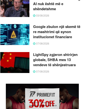
AI nuk është më e
shëndetshme
03/08/2026
Google zbulon një skemë të
re mashtrimi që synon
institucionet financiare
07/08/2026
LightSpy zgjeron shtrirjen
globale, SHBA mes 13
vendeve të shënjestruara
07/08/2026