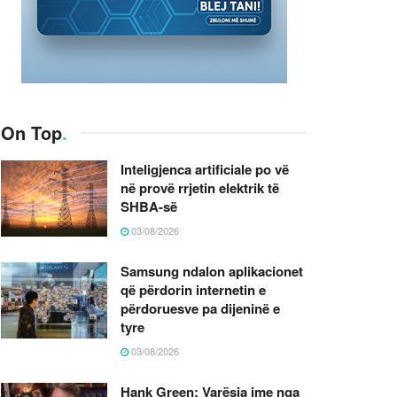
On Top
.
Inteligjenca artificiale po vë
në provë rrjetin elektrik të
SHBA-së
03/08/2026
Samsung ndalon aplikacionet
që përdorin internetin e
përdoruesve pa dijeninë e
tyre
03/08/2026
Hank Green: Varësia ime nga