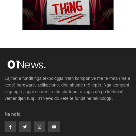
Lajmet e fundit nga teknologjia rreth kompanive me te mira (më e
keqe) hardware, aplikacione, dhe shumë më tepër. Nga kompani
si google , apple e deri te ato startupet e vogla që po kërkojnë
vëmendjen tuaj . 01News do ketë te fundit ne teknologji .
Na ndiq