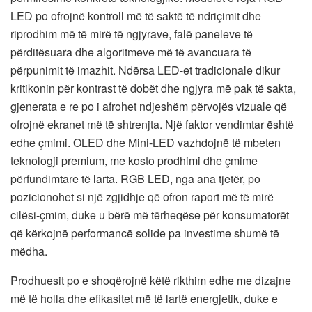
LED po ofrojnë kontroll më të saktë të ndriçimit dhe
riprodhim më të mirë të ngjyrave, falë paneleve të
përditësuara dhe algoritmeve më të avancuara të
përpunimit të imazhit. Ndërsa LED-et tradicionale dikur
kritikonin për kontrast të dobët dhe ngjyra më pak të sakta,
gjenerata e re po i afrohet ndjeshëm përvojës vizuale që
ofrojnë ekranet më të shtrenjta. Një faktor vendimtar është
edhe çmimi. OLED dhe Mini-LED vazhdojnë të mbeten
teknologji premium, me kosto prodhimi dhe çmime
përfundimtare të larta. RGB LED, nga ana tjetër, po
pozicionohet si një zgjidhje që ofron raport më të mirë
cilësi-çmim, duke u bërë më tërheqëse për konsumatorët
që kërkojnë performancë solide pa investime shumë të
mëdha.
Prodhuesit po e shoqërojnë këtë rikthim edhe me dizajne
më të holla dhe efikasitet më të lartë energjetik, duke e