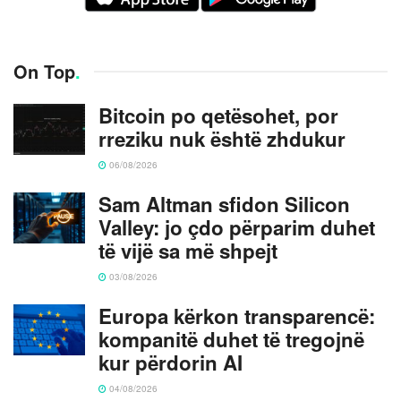
On Top
.
Bitcoin po qetësohet, por
rreziku nuk është zhdukur
06/08/2026
Sam Altman sfidon Silicon
Valley: jo çdo përparim duhet
të vijë sa më shpejt
03/08/2026
Europa kërkon transparencë:
kompanitë duhet të tregojnë
kur përdorin AI
04/08/2026