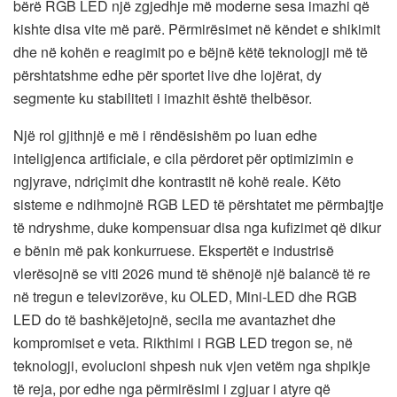
bërë RGB LED një zgjedhje më moderne sesa imazhi që
kishte disa vite më parë. Përmirësimet në këndet e shikimit
dhe në kohën e reagimit po e bëjnë këtë teknologji më të
përshtatshme edhe për sportet live dhe lojërat, dy
segmente ku stabiliteti i imazhit është thelbësor.
Një rol gjithnjë e më i rëndësishëm po luan edhe
inteligjenca artificiale, e cila përdoret për optimizimin e
ngjyrave, ndriçimit dhe kontrastit në kohë reale. Këto
sisteme e ndihmojnë RGB LED të përshtatet me përmbajtje
të ndryshme, duke kompensuar disa nga kufizimet që dikur
e bënin më pak konkurruese. Ekspertët e industrisë
vlerësojnë se viti 2026 mund të shënojë një balancë të re
në tregun e televizorëve, ku OLED, Mini-LED dhe RGB
LED do të bashkëjetojnë, secila me avantazhet dhe
kompromiset e veta. Rikthimi i RGB LED tregon se, në
teknologji, evolucioni shpesh nuk vjen vetëm nga shpikje
të reja, por edhe nga përmirësimi i zgjuar i atyre që