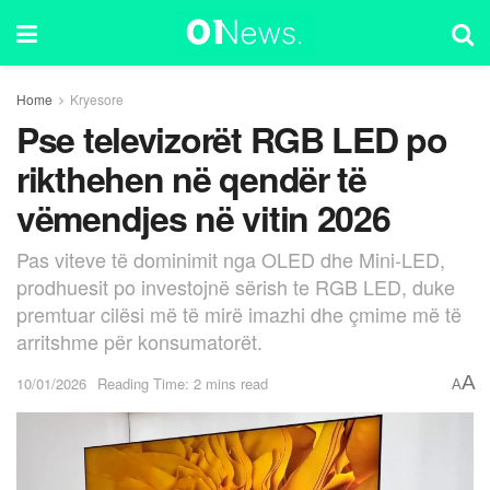
Home
Kryesore
Pse televizorët RGB LED po
rikthehen në qendër të
vëmendjes në vitin 2026
Pas viteve të dominimit nga OLED dhe Mini-LED,
prodhuesit po investojnë sërish te RGB LED, duke
premtuar cilësi më të mirë imazhi dhe çmime më të
arritshme për konsumatorët.
A
10/01/2026
Reading Time: 2 mins read
A