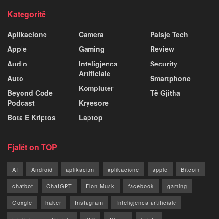
Kategoritë
Aplikacione
Camera
Paisje Tech
Apple
Gaming
Review
Audio
Inteligjenca
Security
Artificiale
Auto
Smartphone
Kompiuter
Beyond Code
Të Gjitha
Podcast
Kryesore
Bota E Kriptos
Laptop
Fjalët on TOP
AI
Android
aplikacion
aplikacione
apple
Bitcoin
chatbot
ChatGPT
Elon Musk
facebook
gaming
Google
haker
Instagram
Inteligjenca artificiale
inteligjence artificiale
iOS
iPhone
kripto