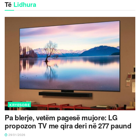
Të
Lidhura
KRYESORE
Pa blerje, vetëm pagesë mujore: LG
propozon TV me qira deri në 277 paund
29/01/2026