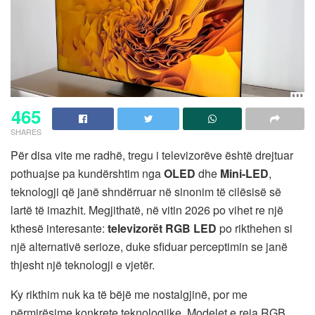
465
SHARES
Për disa vite me radhë, tregu i televizorëve është drejtuar
pothuajse pa kundërshtim nga
OLED
dhe
Mini-LED
,
teknologji që janë shndërruar në sinonim të cilësisë së
lartë të imazhit. Megjithatë, në vitin 2026 po vihet re një
kthesë interesante:
televizorët RGB LED
po rikthehen si
një alternativë serioze, duke sfiduar perceptimin se janë
thjesht një teknologji e vjetër.
Ky rikthim nuk ka të bëjë me nostalgjinë, por me
përmirësime konkrete teknologjike. Modelet e reja RGB