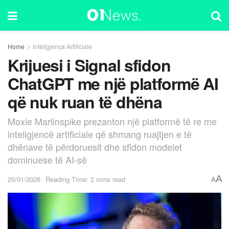
Home
Inteligjenca Artificiale
Krijuesi i Signal sfidon
ChatGPT me një platformë AI
që nuk ruan të dhëna
Moxie Marlinspike prezanton një platformë të re me
inteligjencë artificiale që shmang ruajtjen e të
dhënave të përdoruesit dhe sfidon modelet
dominuese të AI-së
A
20/01/2026
Reading Time: 2 mins read
A