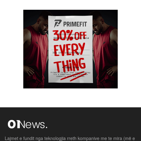
Lajmet e fundit nga teknologjia rreth kompanive me te mira (më e