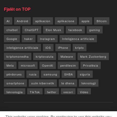
Fjalët on TOP
AI
Android
aplikacion
aplikacione
apple
Bitcoin
chatbot
ChatGPT
Elon Musk
facebook
gaming
Google
haker
Instagram
Inteligjenca artificiale
inteligjence artificiale
iOS
iPhone
kripto
kriptomonedha
kriptovaluta
Malware
Mark Zuckerberg
Meta
microsoft
OpenAI
perditesim
Privatësia
përdorues
rusia
samsung
SHBA
siguria
smartphone
sulm kibernetik
te dhena
teknologji
teknologjia
TikTok
twitter
vecori
Video
WhatsApp
x
youtube
Rreth Nesh
Reklamo
Privacy & Policy
Kontakt
This website uses cookies. By continuing to use this website you