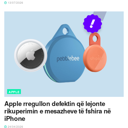
13/07/2026
APPLE
Apple rregullon defektin që lejonte
rikuperimin e mesazheve të fshira në
iPhone
24/04/2026