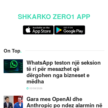
SHKARKO ZERO1 APP
On Top
.
WhatsApp teston një seksion
të ri për mesazhet që
dërgohen nga bizneset e
mëdha
03/08/2026
Gara mes OpenAI dhe
Anthropic po ndez alarmin në