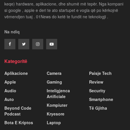
keqe) hardware, aplikacione, dhe shumë më tepër. Nga kompani
si google , apple e deri te ato startupet e vogla që po kërkojnë
vëmendjen tuaj . 01News do ketë te fundit ne teknologji .
Na ndiq
Kategoritë
Aplikacione
Camera
Paisje Tech
Apple
Gaming
Review
Audio
Inteligjenca
Security
Artificiale
Auto
Smartphone
Kompiuter
Beyond Code
Të Gjitha
Podcast
Kryesore
Bota E Kriptos
Laptop