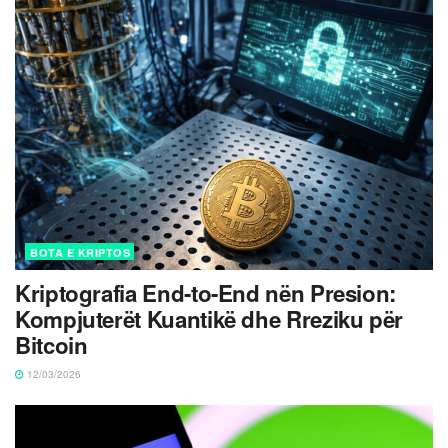
BOTA E KRIPTOS
Kriptografia End-to-End nën Presion:
Kompjuterët Kuantikë dhe Rreziku për
Bitcoin
12/03/2026