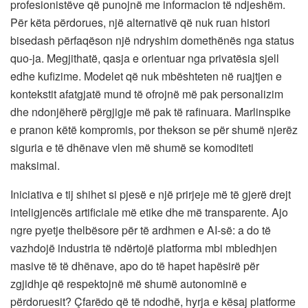
profesionistëve që punojnë me informacion të ndjeshëm.
Për këta përdorues, një alternativë që nuk ruan histori
bisedash përfaqëson një ndryshim domethënës nga status
quo-ja. Megjithatë, qasja e orientuar nga privatësia sjell
edhe kufizime. Modelet që nuk mbështeten në ruajtjen e
kontekstit afatgjatë mund të ofrojnë më pak personalizim
dhe ndonjëherë përgjigje më pak të rafinuara. Marlinspike
e pranon këtë kompromis, por thekson se për shumë njerëz
siguria e të dhënave vlen më shumë se komoditeti
maksimal.
Iniciativa e tij shihet si pjesë e një prirjeje më të gjerë drejt
inteligjencës artificiale më etike dhe më transparente. Ajo
ngre pyetje thelbësore për të ardhmen e AI-së: a do të
vazhdojë industria të ndërtojë platforma mbi mbledhjen
masive të të dhënave, apo do të hapet hapësirë për
zgjidhje që respektojnë më shumë autonominë e
përdoruesit? Çfarëdo që të ndodhë, hyrja e kësaj platforme