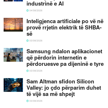
industrinë e AI
04/08/2026
Inteligjenca artificiale po vë në
provë rrjetin elektrik të SHBA-
së
03/08/2026
Samsung ndalon aplikacionet
që përdorin internetin e
përdoruesve pa dijeninë e tyre
03/08/2026
Sam Altman sfidon Silicon
Valley: jo çdo përparim duhet
të vijë sa më shpejt
03/08/2026