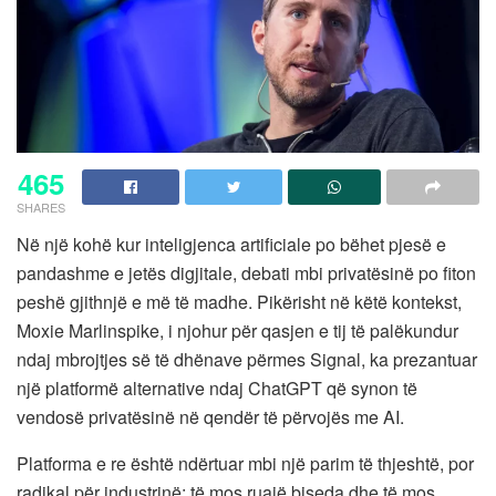
465
SHARES
Në një kohë kur inteligjenca artificiale po bëhet pjesë e
pandashme e jetës digjitale, debati mbi privatësinë po fiton
peshë gjithnjë e më të madhe. Pikërisht në këtë kontekst,
Moxie Marlinspike, i njohur për qasjen e tij të palëkundur
ndaj mbrojtjes së të dhënave përmes Signal, ka prezantuar
një platformë alternative ndaj ChatGPT që synon të
vendosë privatësinë në qendër të përvojës me AI.
Platforma e re është ndërtuar mbi një parim të thjeshtë, por
radikal për industrinë: të mos ruajë biseda dhe të mos