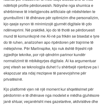
ndërtojë profile përdoruesish. Ndryshe nga shumica e
shërbimeve të inteligjencës artificiale që mbështeten te
grumbullimi i të dhënave për optimizim dhe personalizim,
kjo qasje synon të minimizojë gjurmët digjitale të çdo
ndërveprimi. Në praktikë, kjo do të thotë se përdoruesit
mund të komunikojnë me AI-në pa frikën se bisedat e tyre
do të ruhen, analizohen apo ripërdoren për trajnime të
mëtejshme. Për Marlinspike, kjo nuk është thjesht një
zgjedhje teknike, por një qëndrim parimor kundër
normalizimit të mbikëqyrjes digjitale. Ai ka argumentuar
prej vitesh se teknologjia duhet t’u shërbejë njerëzve pa i
ekspozuar ata ndaj rreziqeve të panevojshme për
privatësinë.
Kjo platformë vjen në një moment kur shqetësimet për
përdorimin e të dhënave nga modelet e mëdha gjuhësore
janë shtuar, veçanërisht mes gazetarëve, aktivistëve dhe