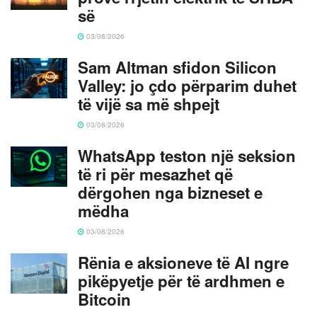
së
03/08/2026
Sam Altman sfidon Silicon
Valley: jo çdo përparim duhet
të vijë sa më shpejt
03/08/2026
WhatsApp teston një seksion
të ri për mesazhet që
dërgohen nga bizneset e
mëdha
03/08/2026
Rënia e aksioneve të AI ngre
pikëpyetje për të ardhmen e
Bitcoin