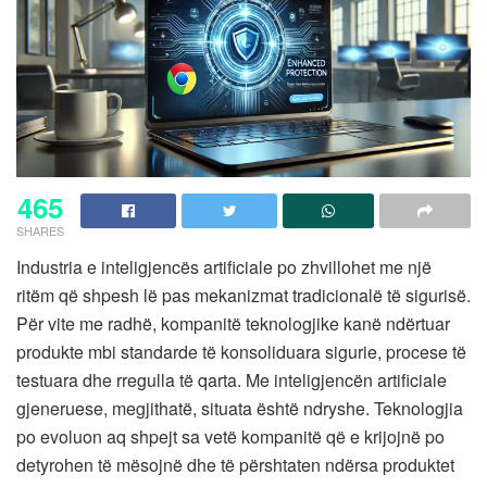
465
SHARES
Industria e inteligjencës artificiale po zhvillohet me një
ritëm që shpesh lë pas mekanizmat tradicionalë të sigurisë.
Për vite me radhë, kompanitë teknologjike kanë ndërtuar
produkte mbi standarde të konsoliduara sigurie, procese të
testuara dhe rregulla të qarta. Me inteligjencën artificiale
gjeneruese, megjithatë, situata është ndryshe. Teknologjia
po evoluon aq shpejt sa vetë kompanitë që e krijojnë po
detyrohen të mësojnë dhe të përshtaten ndërsa produktet