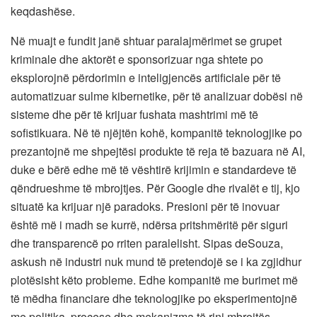
keqdashëse.
Në muajt e fundit janë shtuar paralajmërimet se grupet
kriminale dhe aktorët e sponsorizuar nga shtete po
eksplorojnë përdorimin e inteligjencës artificiale për të
automatizuar sulme kibernetike, për të analizuar dobësi në
sisteme dhe për të krijuar fushata mashtrimi më të
sofistikuara. Në të njëjtën kohë, kompanitë teknologjike po
prezantojnë me shpejtësi produkte të reja të bazuara në AI,
duke e bërë edhe më të vështirë krijimin e standardeve të
qëndrueshme të mbrojtjes. Për Google dhe rivalët e tij, kjo
situatë ka krijuar një paradoks. Presioni për të inovuar
është më i madh se kurrë, ndërsa pritshmëritë për siguri
dhe transparencë po rriten paralelisht. Sipas deSouza,
askush në industri nuk mund të pretendojë se i ka zgjidhur
plotësisht këto probleme. Edhe kompanitë me burimet më
të mëdha financiare dhe teknologjike po eksperimentojnë
me politika, procese dhe mekanizma të rinj mbrojtës