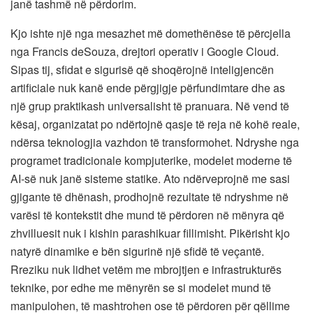
janë tashmë në përdorim.
Kjo ishte një nga mesazhet më domethënëse të përcjella
nga Francis deSouza, drejtori operativ i Google Cloud.
Sipas tij, sfidat e sigurisë që shoqërojnë inteligjencën
artificiale nuk kanë ende përgjigje përfundimtare dhe as
një grup praktikash universalisht të pranuara. Në vend të
kësaj, organizatat po ndërtojnë qasje të reja në kohë reale,
ndërsa teknologjia vazhdon të transformohet. Ndryshe nga
programet tradicionale kompjuterike, modelet moderne të
AI-së nuk janë sisteme statike. Ato ndërveprojnë me sasi
gjigante të dhënash, prodhojnë rezultate të ndryshme në
varësi të kontekstit dhe mund të përdoren në mënyra që
zhvilluesit nuk i kishin parashikuar fillimisht. Pikërisht kjo
natyrë dinamike e bën sigurinë një sfidë të veçantë.
Rreziku nuk lidhet vetëm me mbrojtjen e infrastrukturës
teknike, por edhe me mënyrën se si modelet mund të
manipulohen, të mashtrohen ose të përdoren për qëllime