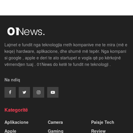
Lajmet e fundit nga teknologjia rreth kompanive me te mira (më e
keqe) hardware, aplikacione, dhe shumë më tepër. Nga kompani
si google , apple e deri te ato startupet e vogla që po kërkojnë
vëmendjen tuaj . 01News do ketë te fundit ne teknologji .
Na ndiq
Kategoritë
Aplikacione
Camera
Paisje Tech
Apple
Gaming
Review