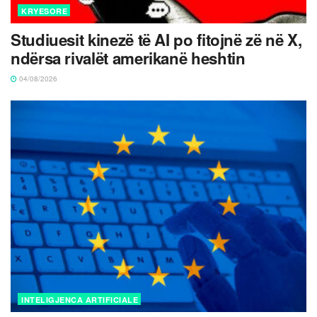
KRYESORE
Studiuesit kinezë të AI po fitojnë zë në X,
ndërsa rivalët amerikanë heshtin
04/08/2026
INTELIGJENCA ARTIFICIALE