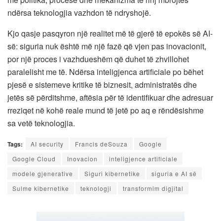
ndërsa teknologjia vazhdon të ndryshojë.
Kjo qasje pasqyron një realitet më të gjerë të epokës së AI-
së: siguria nuk është më një fazë që vjen pas inovacionit,
por një proces i vazhdueshëm që duhet të zhvillohet
paralelisht me të. Ndërsa inteligjenca artificiale po bëhet
pjesë e sistemeve kritike të biznesit, administratës dhe
jetës së përditshme, aftësia për të identifikuar dhe adresuar
rreziqet në kohë reale mund të jetë po aq e rëndësishme
sa vetë teknologjia.
Tags:
AI security
Francis deSouza
Google
Google Cloud
Inovacion
inteligjence artificiale
modele gjenerative
Siguri kibernetike
siguria e AI së
Sulme kibernetike
teknologji
transformim digjital