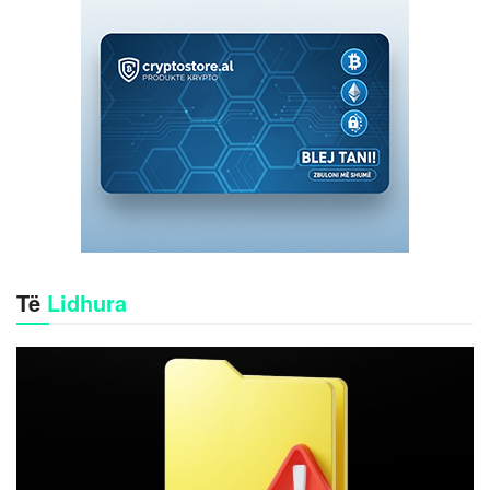
Të
Lidhura