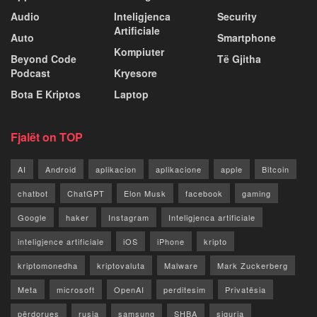
Audio
Inteligjenca
Security
Artificiale
Auto
Smartphone
Kompiuter
Beyond Code
Të Gjitha
Podcast
Kryesore
Bota E Kriptos
Laptop
Fjalët on TOP
AI
Android
aplikacion
aplikacione
apple
Bitcoin
chatbot
ChatGPT
Elon Musk
facebook
gaming
Google
haker
Instagram
Inteligjenca artificiale
inteligjence artificiale
iOS
iPhone
kripto
kriptomonedha
kriptovaluta
Malware
Mark Zuckerberg
Meta
microsoft
OpenAI
perditesim
Privatësia
përdorues
rusia
samsung
SHBA
siguria