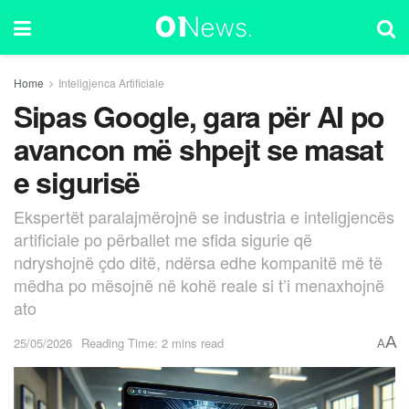
Home
Inteligjenca Artificiale
Sipas Google, gara për AI po
avancon më shpejt se masat
e sigurisë
Ekspertët paralajmërojnë se industria e inteligjencës
artificiale po përballet me sfida sigurie që
ndryshojnë çdo ditë, ndërsa edhe kompanitë më të
mëdha po mësojnë në kohë reale si t’i menaxhojnë
ato
A
25/05/2026
Reading Time: 2 mins read
A