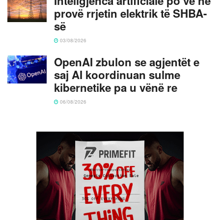
Inteligjenca artificiale po vë në
provë rrjetin elektrik të SHBA-
së
03/08/2026
OpenAI zbulon se agjentët e
saj AI koordinuan sulme
kibernetike pa u vënë re
06/08/2026