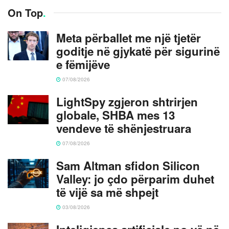
On Top
.
Meta përballet me një tjetër
goditje në gjykatë për sigurinë
e fëmijëve
07/08/2026
LightSpy zgjeron shtrirjen
globale, SHBA mes 13
vendeve të shënjestruara
07/08/2026
Sam Altman sfidon Silicon
Valley: jo çdo përparim duhet
të vijë sa më shpejt
03/08/2026