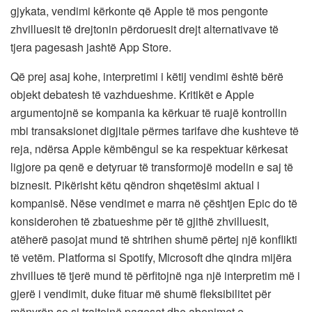
gjykata, vendimi kërkonte që Apple të mos pengonte
zhvilluesit të drejtonin përdoruesit drejt alternativave të
tjera pagesash jashtë App Store.
Që prej asaj kohe, interpretimi i këtij vendimi është bërë
objekt debatesh të vazhdueshme. Kritikët e Apple
argumentojnë se kompania ka kërkuar të ruajë kontrollin
mbi transaksionet digjitale përmes tarifave dhe kushteve të
reja, ndërsa Apple këmbëngul se ka respektuar kërkesat
ligjore pa qenë e detyruar të transformojë modelin e saj të
biznesit. Pikërisht këtu qëndron shqetësimi aktual i
kompanisë. Nëse vendimet e marra në çështjen Epic do të
konsiderohen të zbatueshme për të gjithë zhvilluesit,
atëherë pasojat mund të shtrihen shumë përtej një konflikti
të vetëm. Platforma si Spotify, Microsoft dhe qindra mijëra
zhvillues të tjerë mund të përfitojnë nga një interpretim më i
gjerë i vendimit, duke fituar më shumë fleksibilitet për
mënyrën se si trajtojnë pagesat dhe abonimet e