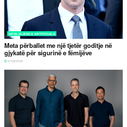
INTELIGJENCA ARTIFICIALE
Meta përballet me një tjetër goditje në
gjykatë për sigurinë e fëmijëve
07/08/2026