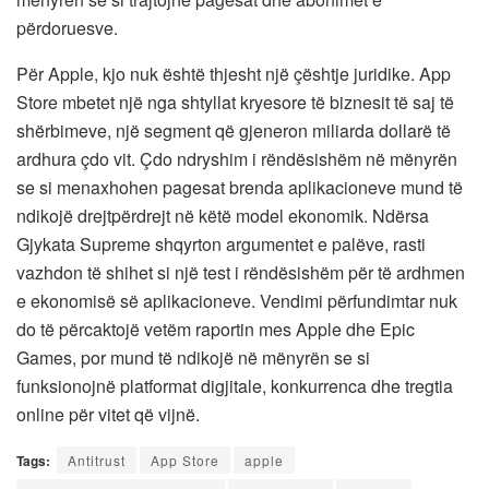
përdoruesve.
Për Apple, kjo nuk është thjesht një çështje juridike. App
Store mbetet një nga shtyllat kryesore të biznesit të saj të
shërbimeve, një segment që gjeneron miliarda dollarë të
ardhura çdo vit. Çdo ndryshim i rëndësishëm në mënyrën
se si menaxhohen pagesat brenda aplikacioneve mund të
ndikojë drejtpërdrejt në këtë model ekonomik. Ndërsa
Gjykata Supreme shqyrton argumentet e palëve, rasti
vazhdon të shihet si një test i rëndësishëm për të ardhmen
e ekonomisë së aplikacioneve. Vendimi përfundimtar nuk
do të përcaktojë vetëm raportin mes Apple dhe Epic
Games, por mund të ndikojë në mënyrën se si
funksionojnë platformat digjitale, konkurrenca dhe tregtia
online për vitet që vijnë.
Tags:
Antitrust
App Store
apple