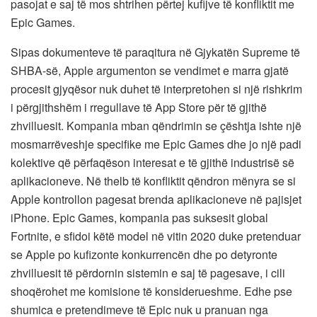
pasojat e saj të mos shtrihen përtej kufijve të konfliktit me
Epic Games.
Sipas dokumenteve të paraqitura në Gjykatën Supreme të
SHBA-së, Apple argumenton se vendimet e marra gjatë
procesit gjyqësor nuk duhet të interpretohen si një rishkrim
i përgjithshëm i rregullave të App Store për të gjithë
zhvilluesit. Kompania mban qëndrimin se çështja ishte një
mosmarrëveshje specifike me Epic Games dhe jo një padi
kolektive që përfaqëson interesat e të gjithë industrisë së
aplikacioneve. Në thelb të konfliktit qëndron mënyra se si
Apple kontrollon pagesat brenda aplikacioneve në pajisjet
iPhone. Epic Games, kompania pas suksesit global
Fortnite, e sfidoi këtë model në vitin 2020 duke pretenduar
se Apple po kufizonte konkurrencën dhe po detyronte
zhvilluesit të përdornin sistemin e saj të pagesave, i cili
shoqërohet me komisione të konsiderueshme. Edhe pse
shumica e pretendimeve të Epic nuk u pranuan nga