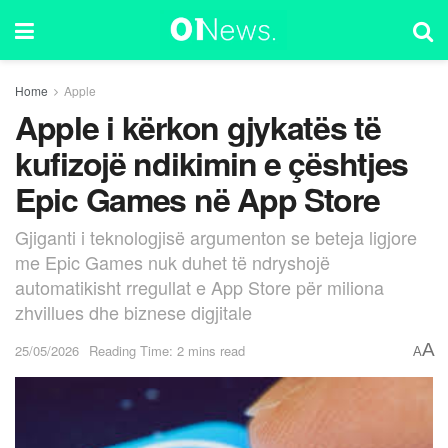
Home
Apple
Apple i kërkon gjykatës të
kufizojë ndikimin e çështjes
Epic Games në App Store
Gjiganti i teknologjisë argumenton se beteja ligjore
me Epic Games nuk duhet të ndryshojë
automatikisht rregullat e App Store për miliona
zhvillues dhe biznese digjitale
A
25/05/2026
Reading Time: 2 mins read
A