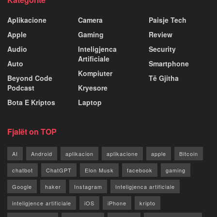
Aplikacione
Camera
Paisje Tech
Apple
Gaming
Review
Audio
Inteligjenca
Security
Artificiale
Auto
Smartphone
Kompiuter
Beyond Code
Të Gjitha
Podcast
Kryesore
Bota E Kriptos
Laptop
Fjalët on TOP
AI
Android
aplikacion
aplikacione
apple
Bitcoin
chatbot
ChatGPT
Elon Musk
facebook
gaming
Google
haker
Instagram
Inteligjenca artificiale
inteligjence artificiale
iOS
iPhone
kripto