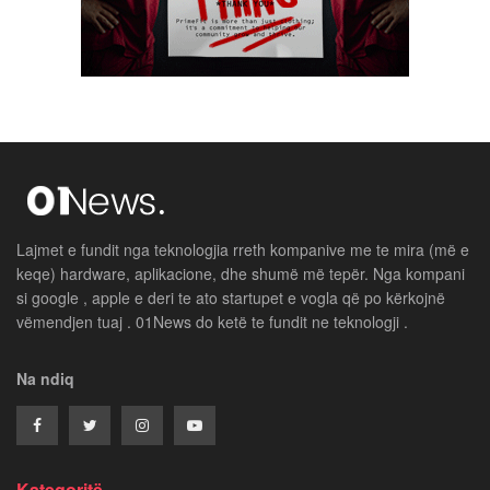
Lajmet e fundit nga teknologjia rreth kompanive me te mira (më e
keqe) hardware, aplikacione, dhe shumë më tepër. Nga kompani
si google , apple e deri te ato startupet e vogla që po kërkojnë
vëmendjen tuaj . 01News do ketë te fundit ne teknologji .
Na ndiq
Kategoritë