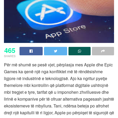
465
SHARES
Për më shumë se pesë vjet, përplasja mes Apple dhe Epic
Games ka qenë një nga konfliktet më të rëndësishme
ligjore në industrinë e teknologjisë. Ajo ka ngritur pyetje
themelore mbi kontrollin që platformat digjitale ushtrojnë
mbi tregjet e tyre, tarifat që u imponohen zhvilluesve dhe
lirinë e kompanive për të ofruar alternativa pagesash jashtë
ekosistemeve të mbyllura. Tani, ndërsa beteja po afrohet
drejt një kapitulli të ri ligjor, Apple po përpiqet të sigurojë që