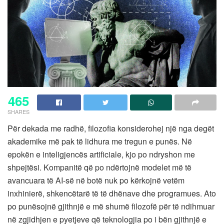
465
SHARES
Për dekada me radhë, filozofia konsiderohej një nga degët
akademike më pak të lidhura me tregun e punës. Në
epokën e inteligjencës artificiale, kjo po ndryshon me
shpejtësi. Kompanitë që po ndërtojnë modelet më të
avancuara të AI-së në botë nuk po kërkojnë vetëm
inxhinierë, shkencëtarë të të dhënave dhe programues. Ato
po punësojnë gjithnjë e më shumë filozofë për të ndihmuar
në zgjidhjen e pyetjeve që teknologjia po i bën gjithnjë e