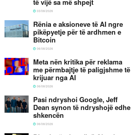
të vijë sa më shpejt
03/08/2026
Rënia e aksioneve të AI ngre
pikëpyetje për të ardhmen e
Bitcoin
06/08/2026
Meta nën kritika për reklama
me përmbajtje të paligjshme të
krijuar nga AI
06/08/2026
Pasi ndryshoi Google, Jeff
Dean synon të ndryshojë edhe
shkencën
06/08/2026