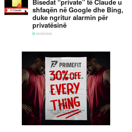
Bisedat “private” të Claude u
shfaqën në Google dhe Bing,
duke ngritur alarmin për
privatësinë
06/08/2026