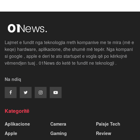
Lajmet e fundit nga teknologjia rreth kompanive me te mira (më e
keqe) hardware, aplikacione, dhe shumë më tepër. Nga kompani
si google , apple e deri te ato startupet e vogla që po kërkojnë
vëmendjen tuaj . 01News do ketë te fundit ne teknologji .
Na ndiq
Kategoritë
Aplikacione
Camera
Paisje Tech
Apple
Gaming
Review