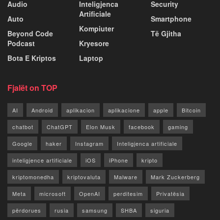
Audio
Inteligjenca
Security
Artificiale
Auto
Smartphone
Kompiuter
Beyond Code
Të Gjitha
Podcast
Kryesore
Bota E Kriptos
Laptop
Fjalët on TOP
AI
Android
aplikacion
aplikacione
apple
Bitcoin
chatbot
ChatGPT
Elon Musk
facebook
gaming
Google
haker
Instagram
Inteligjenca artificiale
inteligjence artificiale
iOS
iPhone
kripto
kriptomonedha
kriptovaluta
Malware
Mark Zuckerberg
Meta
microsoft
OpenAI
perditesim
Privatësia
përdorues
rusia
samsung
SHBA
siguria