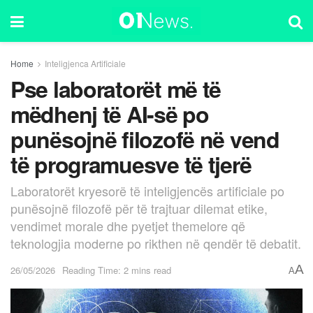
Home
Inteligjenca Artificiale
Pse laboratorët më të
mëdhenj të AI-së po
punësojnë filozofë në vend
të programuesve të tjerë
Laboratorët kryesorë të inteligjencës artificiale po
punësojnë filozofë për të trajtuar dilemat etike,
vendimet morale dhe pyetjet themelore që
teknologjia moderne po rikthen në qendër të debatit.
A
26/05/2026
Reading Time: 2 mins read
A