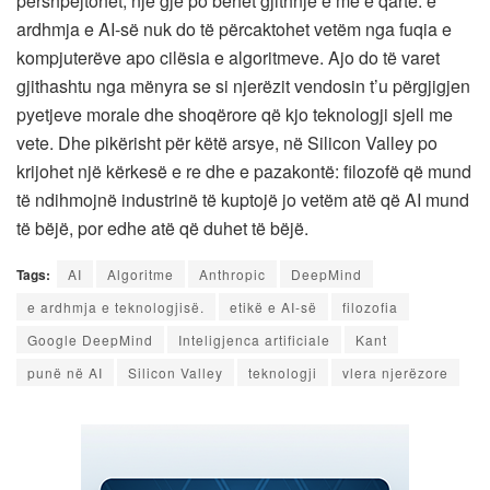
përshpejtohet, një gjë po bëhet gjithnjë e më e qartë: e
ardhmja e AI-së nuk do të përcaktohet vetëm nga fuqia e
kompjuterëve apo cilësia e algoritmeve. Ajo do të varet
gjithashtu nga mënyra se si njerëzit vendosin t’u përgjigjen
pyetjeve morale dhe shoqërore që kjo teknologji sjell me
vete. Dhe pikërisht për këtë arsye, në Silicon Valley po
krijohet një kërkesë e re dhe e pazakontë: filozofë që mund
të ndihmojnë industrinë të kuptojë jo vetëm atë që AI mund
të bëjë, por edhe atë që duhet të bëjë.
Tags:
AI
Algoritme
Anthropic
DeepMind
e ardhmja e teknologjisë.
etikë e AI-së
filozofia
Google DeepMind
Inteligjenca artificiale
Kant
punë në AI
Silicon Valley
teknologji
vlera njerëzore