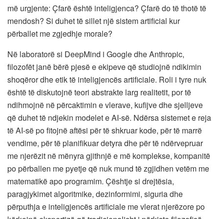
më urgjente: Çfarë është inteligjenca? Çfarë do të thotë të
mendosh? Si duhet të sillet një sistem artificial kur
përballet me zgjedhje morale?
Në laboratorë si DeepMind i Google dhe Anthropic,
filozofët janë bërë pjesë e ekipeve që studiojnë ndikimin
shoqëror dhe etik të inteligjencës artificiale. Roli i tyre nuk
është të diskutojnë teori abstrakte larg realitetit, por të
ndihmojnë në përcaktimin e vlerave, kufijve dhe sjelljeve
që duhet të ndjekin modelet e AI-së. Ndërsa sistemet e reja
të AI-së po fitojnë aftësi për të shkruar kode, për të marrë
vendime, për të planifikuar detyra dhe për të ndërvepruar
me njerëzit në mënyra gjithnjë e më komplekse, kompanitë
po përballen me pyetje që nuk mund të zgjidhen vetëm me
matematikë apo programim. Çështje si drejtësia,
paragjykimet algoritmike, dezinformimi, siguria dhe
përputhja e inteligjencës artificiale me vlerat njerëzore po