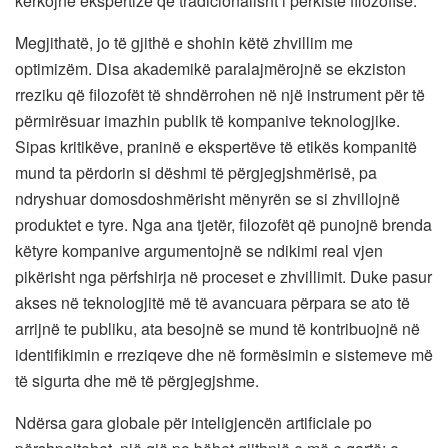
kërkojnë ekspertizë që tradicionalisht i përkiste filozofisë.
Megjithatë, jo të gjithë e shohin këtë zhvillim me
optimizëm. Disa akademikë paralajmërojnë se ekziston
rreziku që filozofët të shndërrohen në një instrument për të
përmirësuar imazhin publik të kompanive teknologjike.
Sipas kritikëve, praninë e ekspertëve të etikës kompanitë
mund ta përdorin si dëshmi të përgjegjshmërisë, pa
ndryshuar domosdoshmërisht mënyrën se si zhvillojnë
produktet e tyre. Nga ana tjetër, filozofët që punojnë brenda
këtyre kompanive argumentojnë se ndikimi real vjen
pikërisht nga përfshirja në proceset e zhvillimit. Duke pasur
akses në teknologjitë më të avancuara përpara se ato të
arrijnë te publiku, ata besojnë se mund të kontribuojnë në
identifikimin e rreziqeve dhe në formësimin e sistemeve më
të sigurta dhe më të përgjegjshme.
Ndërsa gara globale për inteligjencën artificiale po