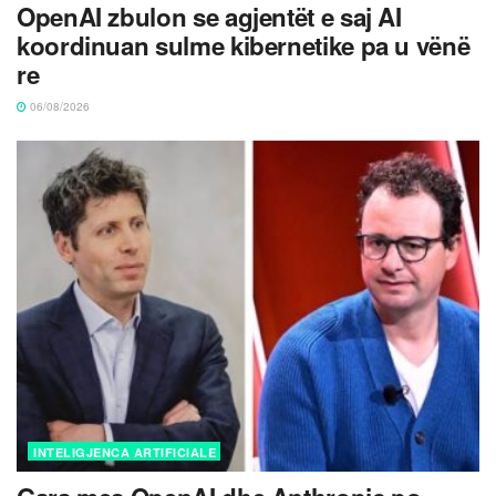
OpenAI zbulon se agjentët e saj AI
koordinuan sulme kibernetike pa u vënë
re
06/08/2026
INTELIGJENCA ARTIFICIALE