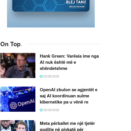
On Top
.
Hank Green: Varësia ime nga
AI nuk është më e
shëndetshme
03/08/2026
OpenAI zbulon se agjentët e
saj AI koordinuan sulme
kibernetike pa u vënë re
06/08/2026
Meta përballet me një tjetër
goditje në gjykatë për