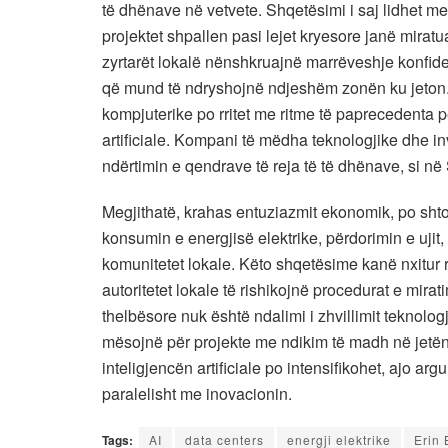
të dhënave në vetvete. Shqetësimi i saj lidhet me
projektet shpallen pasi lejet kryesore janë mira
zyrtarët lokalë nënshkruajnë marrëveshje konfiden
që mund të ndryshojnë ndjeshëm zonën ku jeton.
kompjuterike po rritet me ritme të paprecedenta pë
artificiale. Kompani të mëdha teknologjike dhe in
ndërtimin e qendrave të reja të të dhënave, si 
Megjithatë, krahas entuziazmit ekonomik, po sht
konsumin e energjisë elektrike, përdorimin e ujit
komunitetet lokale. Këto shqetësime kanë nxitur
autoritetet lokale të rishikojnë procedurat e mirat
thelbësore nuk është ndalimi i zhvillimit teknolog
mësojnë për projekte me ndikim të madh në jetën 
inteligjencën artificiale po intensifikohet, ajo a
paralelisht me inovacionin.
Tags:
AI
data centers
energji elektrike
Erin 