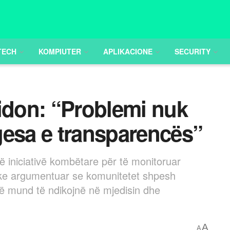
TECH
KOMPIUTER
APLIKACIONE
SECURITY
idon: “Problemi nuk
gesa e transparencës”
jë iniciativë kombëtare për të monitoruar
uke argumentuar se komunitetet shpesh
ë mund të ndikojnë në mjedisin dhe
A
A