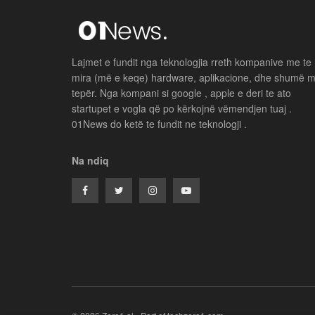
Lajmet e fundit nga teknologjia rreth kompanive me te
mira (më e keqe) hardware, aplikacione, dhe shumë 
tepër. Nga kompani si google , apple e deri te ato
startupet e vogla që po kërkojnë vëmendjen tuaj .
01News do ketë te fundit ne teknologji .
Na ndiq