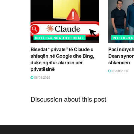
INTELIGJENCA ARTIFICIALE
INTELIGJEN
Bisedat “private” të Claude u
Pasi ndrysh
shfaqën në Google dhe Bing,
Dean synon
duke ngritur alarmin për
shkencën
privatësinë
06/08/2026
06/08/2026
Discussion about this post