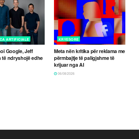
CA ARTIFICIALE
KRYESORE
oi Google, Jeff
Meta nën kritika për reklama me
 të ndryshojë edhe
përmbajtje të paligjshme të
krijuar nga AI
06/08/2026