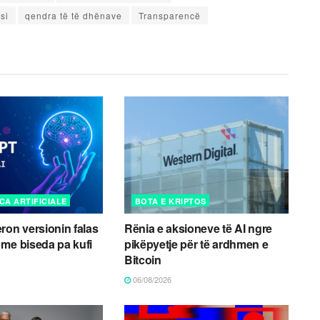
si
qendra të të dhënave
Transparencë
CA ARTIFICIALE
BOTA E KRIPTOS
ron versionin falas
Rënia e aksioneve të AI ngre
me biseda pa kufi
pikëpyetje për të ardhmen e
Bitcoin
06/08/2026