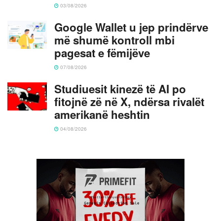
03/08/2026
Google Wallet u jep prindërve
më shumë kontroll mbi
pagesat e fëmijëve
07/08/2026
Studiuesit kinezë të AI po
fitojnë zë në X, ndërsa rivalët
amerikanë heshtin
04/08/2026