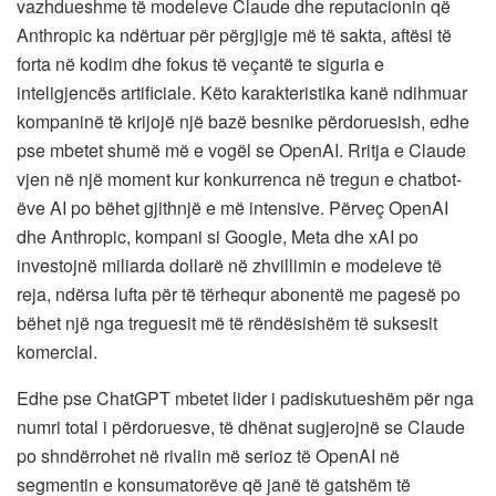
vazhdueshme të modeleve Claude dhe reputacionin që
Anthropic ka ndërtuar për përgjigje më të sakta, aftësi të
forta në kodim dhe fokus të veçantë te siguria e
inteligjencës artificiale. Këto karakteristika kanë ndihmuar
kompaninë të krijojë një bazë besnike përdoruesish, edhe
pse mbetet shumë më e vogël se OpenAI. Rritja e Claude
vjen në një moment kur konkurrenca në tregun e chatbot-
ëve AI po bëhet gjithnjë e më intensive. Përveç OpenAI
dhe Anthropic, kompani si Google, Meta dhe xAI po
investojnë miliarda dollarë në zhvillimin e modeleve të
reja, ndërsa lufta për të tërhequr abonentë me pagesë po
bëhet një nga treguesit më të rëndësishëm të suksesit
komercial.
Edhe pse ChatGPT mbetet lider i padiskutueshëm për nga
numri total i përdoruesve, të dhënat sugjerojnë se Claude
po shndërrohet në rivalin më serioz të OpenAI në
segmentin e konsumatorëve që janë të gatshëm të