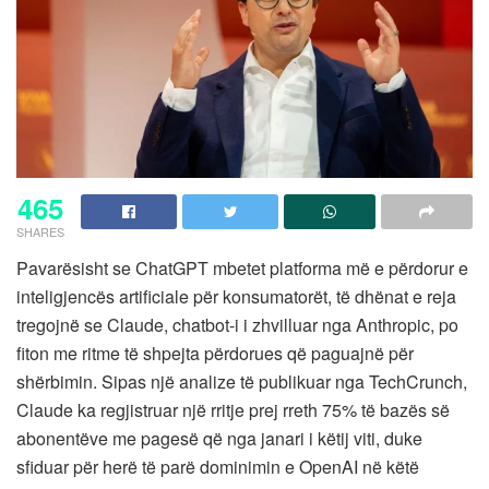
465
SHARES
Pavarësisht se ChatGPT mbetet platforma më e përdorur e
inteligjencës artificiale për konsumatorët, të dhënat e reja
tregojnë se Claude, chatbot-i i zhvilluar nga Anthropic, po
fiton me ritme të shpejta përdorues që paguajnë për
shërbimin. Sipas një analize të publikuar nga TechCrunch,
Claude ka regjistruar një rritje prej rreth 75% të bazës së
abonentëve me pagesë që nga janari i këtij viti, duke
sfiduar për herë të parë dominimin e OpenAI në këtë