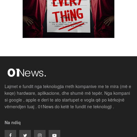
Lajmet e fundit nga teknologjia rreth kompanive me te mira (më e
keqe) hardware, aplikacione, dhe shumë më tepër. Nga kompani
si google , apple e deri te ato startupet e vogla që po kërkojnë
vëmendjen tuaj . 01News do ketë te fundit ne teknologji .
Na ndiq