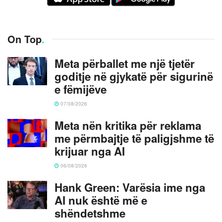
On Top
.
Meta përballet me një tjetër
goditje në gjykatë për sigurinë
e fëmijëve
07/08/2026
Meta nën kritika për reklama
me përmbajtje të paligjshme të
krijuar nga AI
06/08/2026
Hank Green: Varësia ime nga
AI nuk është më e
shëndetshme