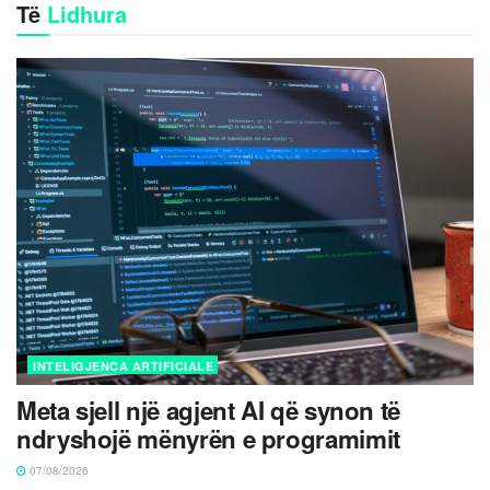
Të
Lidhura
INTELIGJENCA ARTIFICIALE
Meta sjell një agjent AI që synon të
ndryshojë mënyrën e programimit
07/08/2026