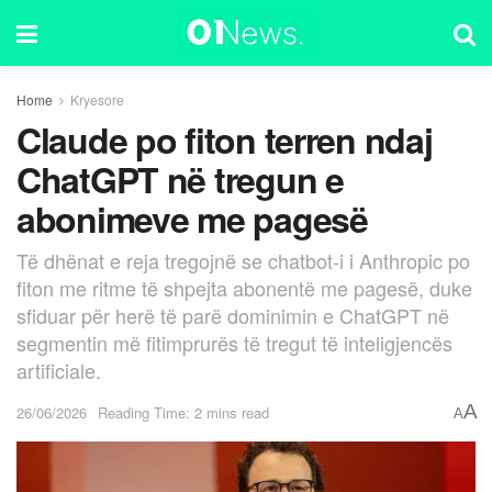
Home
Kryesore
Claude po fiton terren ndaj
ChatGPT në tregun e
abonimeve me pagesë
Të dhënat e reja tregojnë se chatbot-i i Anthropic po
fiton me ritme të shpejta abonentë me pagesë, duke
sfiduar për herë të parë dominimin e ChatGPT në
segmentin më fitimprurës të tregut të inteligjencës
artificiale.
A
26/06/2026
Reading Time: 2 mins read
A