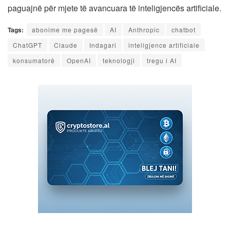
paguajnë për mjete të avancuara të inteligjencës artificiale.
Tags:
abonime me pagesë
AI
Anthropic
chatbot
ChatGPT
Claude
Indagari
inteligjence artificiale
konsumatorë
OpenAI
teknologji
tregu i AI