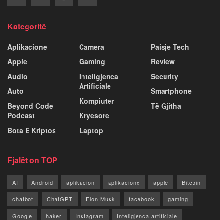
Kategoritë
Aplikacione
Camera
Paisje Tech
Apple
Gaming
Review
Audio
Inteligjenca
Security
Artificiale
Auto
Smartphone
Kompiuter
Beyond Code
Të Gjitha
Podcast
Kryesore
Bota E Kriptos
Laptop
Fjalët on TOP
AI
Android
aplikacion
aplikacione
apple
Bitcoin
chatbot
ChatGPT
Elon Musk
facebook
gaming
Google
haker
Instagram
Inteligjenca artificiale