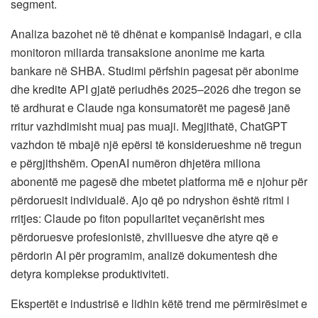
segment.
Analiza bazohet në të dhënat e kompanisë Indagari, e cila
monitoron miliarda transaksione anonime me karta
bankare në SHBA. Studimi përfshin pagesat për abonime
dhe kredite API gjatë periudhës 2025–2026 dhe tregon se
të ardhurat e Claude nga konsumatorët me pagesë janë
rritur vazhdimisht muaj pas muaji. Megjithatë, ChatGPT
vazhdon të mbajë një epërsi të konsiderueshme në tregun
e përgjithshëm. OpenAI numëron dhjetëra miliona
abonentë me pagesë dhe mbetet platforma më e njohur për
përdoruesit individualë. Ajo që po ndryshon është ritmi i
rritjes: Claude po fiton popullaritet veçanërisht mes
përdoruesve profesionistë, zhvilluesve dhe atyre që e
përdorin AI për programim, analizë dokumentesh dhe
detyra komplekse produktiviteti.
Ekspertët e industrisë e lidhin këtë trend me përmirësimet e