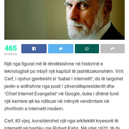
465
SHARES
Një nga figurat më të rëndësishme në historinë e
teknologjisë po mbyll një kapitull të jashtëzakonshëm. Vint
Cerf, i njohur gjerësisht si “babai i internetit”, do të largohet
javën e ardhshme nga posti i zëvendëspresidentit dhe
“Chief Internet Evangelist” në Google, duke i dhënë fund
një karriere që ka ndikuar në mënyrë vendimtare në
zhvillimin e internetit modern.
Cerf, 83 vjeç, konsiderohet një nga arkitektët kryesorë të
internetit së bashku me Robert Kahn. Në vitet 1970, të dy