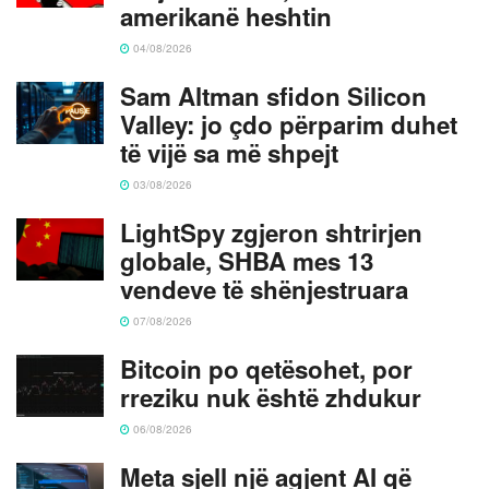
amerikanë heshtin
04/08/2026
Sam Altman sfidon Silicon
Valley: jo çdo përparim duhet
të vijë sa më shpejt
03/08/2026
LightSpy zgjeron shtrirjen
globale, SHBA mes 13
vendeve të shënjestruara
07/08/2026
Bitcoin po qetësohet, por
rreziku nuk është zhdukur
06/08/2026
Meta sjell një agjent AI që