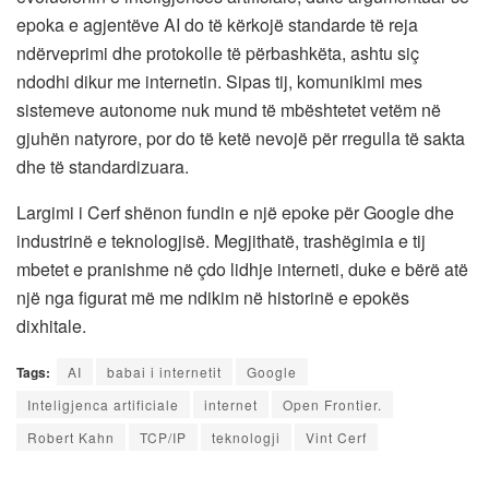
epoka e agjentëve AI do të kërkojë standarde të reja
ndërveprimi dhe protokolle të përbashkëta, ashtu siç
ndodhi dikur me internetin. Sipas tij, komunikimi mes
sistemeve autonome nuk mund të mbështetet vetëm në
gjuhën natyrore, por do të ketë nevojë për rregulla të sakta
dhe të standardizuara.
Largimi i Cerf shënon fundin e një epoke për Google dhe
industrinë e teknologjisë. Megjithatë, trashëgimia e tij
mbetet e pranishme në çdo lidhje interneti, duke e bërë atë
një nga figurat më me ndikim në historinë e epokës
dixhitale.
Tags:
AI
babai i internetit
Google
Inteligjenca artificiale
internet
Open Frontier.
Robert Kahn
TCP/IP
teknologji
Vint Cerf