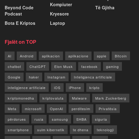
Kompiuter
Beyond Code
Të Gjitha
Podcast
Kryesore
Bota E Kriptos
Laptop
Fjalët on TOP
AI
Android
aplikacion
aplikacione
apple
Bitcoin
chatbot
ChatGPT
Elon Musk
facebook
gaming
Google
haker
Instagram
Inteligjenca artificiale
inteligjence artificiale
iOS
iPhone
kripto
kriptomonedha
kriptovaluta
Malware
Mark Zuckerberg
Meta
microsoft
OpenAI
perditesim
Privatësia
përdorues
rusia
samsung
SHBA
siguria
smartphone
sulm kibernetik
te dhena
teknologji