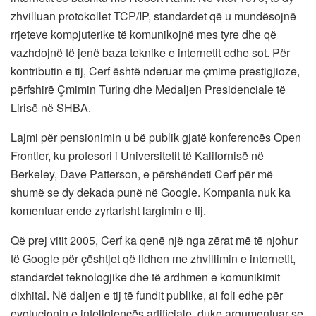
zhvilluan protokollet TCP/IP, standardet që u mundësojnë
rrjeteve kompjuterike të komunikojnë mes tyre dhe që
vazhdojnë të jenë baza teknike e internetit edhe sot. Për
kontributin e tij, Cerf është nderuar me çmime prestigjioze,
përfshirë Çmimin Turing dhe Medaljen Presidenciale të
Lirisë në SHBA.
Lajmi për pensionimin u bë publik gjatë konferencës Open
Frontier, ku profesori i Universitetit të Kalifornisë në
Berkeley, Dave Patterson, e përshëndeti Cerf për më
shumë se dy dekada punë në Google. Kompania nuk ka
komentuar ende zyrtarisht largimin e tij.
Që prej vitit 2005, Cerf ka qenë një nga zërat më të njohur
të Google për çështjet që lidhen me zhvillimin e internetit,
standardet teknologjike dhe të ardhmen e komunikimit
dixhital. Në daljen e tij të fundit publike, ai foli edhe për
evolucionin e inteligjencës artificiale, duke argumentuar se