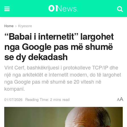
Home
Kryesore
“Babai i internetit” largohet
nga Google pas më shumë
se dy dekadash
Vint Cerf, bashkëkrijuesi i protokolleve TCP/IP dhe
një nga arkitektët e internetit modern, do të largohet
nga Google pas më shumë se 20 vitesh në
kompani.
A
01/07/2026
Reading Time: 2 mins read
A