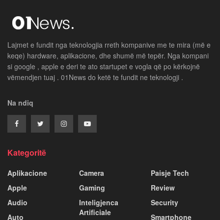
Lajmet e fundit nga teknologjia rreth kompanive me te mira (më e
keqe) hardware, aplikacione, dhe shumë më tepër. Nga kompani
si google , apple e deri te ato startupet e vogla që po kërkojnë
vëmendjen tuaj . 01News do ketë te fundit ne teknologji .
Na ndiq
Kategoritë
Aplikacione
Camera
Paisje Tech
Apple
Gaming
Review
Audio
Inteligjenca
Security
Artificiale
Auto
Smartphone