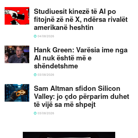
Studiuesit kinezë të AI po
fitojnë zë në X, ndërsa rivalët
amerikanë heshtin
04/08/2026
Hank Green: Varësia ime nga
AI nuk është më e
shëndetshme
03/08/2026
Sam Altman sfidon Silicon
Valley: jo çdo përparim duhet
të vijë sa më shpejt
03/08/2026