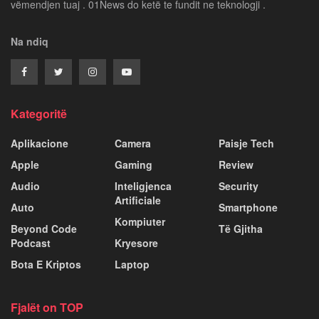
vëmendjen tuaj . 01News do ketë te fundit ne teknologji .
Na ndiq
Kategoritë
Aplikacione
Camera
Paisje Tech
Apple
Gaming
Review
Audio
Inteligjenca
Security
Artificiale
Auto
Smartphone
Kompiuter
Beyond Code
Të Gjitha
Podcast
Kryesore
Bota E Kriptos
Laptop
Fjalët on TOP