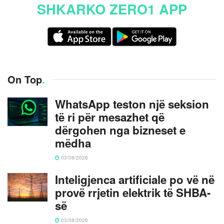
SHKARKO ZERO1 APP
On Top
.
WhatsApp teston një seksion
të ri për mesazhet që
dërgohen nga bizneset e
mëdha
03/08/2026
Inteligjenca artificiale po vë në
provë rrjetin elektrik të SHBA-
së
03/08/2026