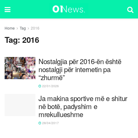
Home
Tag
2016
Tag:
2016
Nostalgjia për 2016-ën është
nostalgji për internetin pa
“zhurmë”
22/01/2026
Ja makina sportive më e shitur
në botë, padyshim e
mrekullueshme
28/04/2017