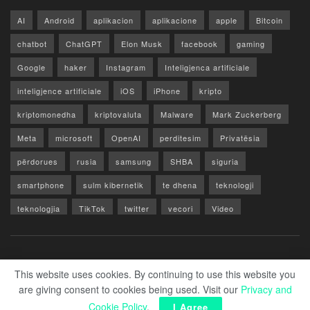
AI
Android
aplikacion
aplikacione
apple
Bitcoin
chatbot
ChatGPT
Elon Musk
facebook
gaming
Google
haker
Instagram
Inteligjenca artificiale
inteligjence artificiale
iOS
iPhone
kripto
kriptomonedha
kriptovaluta
Malware
Mark Zuckerberg
Meta
microsoft
OpenAI
perditesim
Privatësia
përdorues
rusia
samsung
SHBA
siguria
smartphone
sulm kibernetik
te dhena
teknologji
teknologjia
TikTok
twitter
vecori
Video
WhatsApp
x
youtube
Rreth Nesh
Reklamo
Privacy & Policy
Kontakt
This website uses cookies. By continuing to use this website you
are giving consent to cookies being used. Visit our
Privacy and
© 2026 Zero1.al - Part of techzero1.com
Cookie Policy
.
I Agree