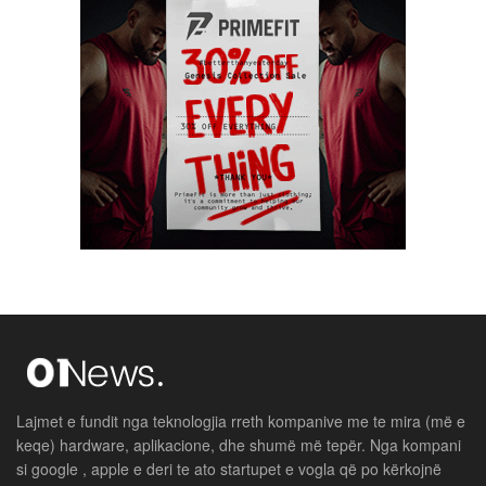
Lajmet e fundit nga teknologjia rreth kompanive me te mira (më e
keqe) hardware, aplikacione, dhe shumë më tepër. Nga kompani
si google , apple e deri te ato startupet e vogla që po kërkojnë